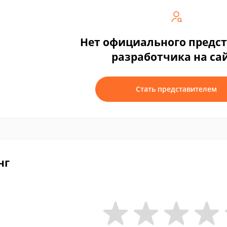
Нет официального предс
разработчика на са
Стать представителем
нг