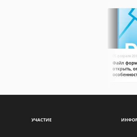
05 февраля 20
Файл форм
открыть, о
особеннос
УЧАСТИЕ
ИНФО