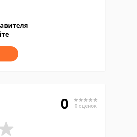
тавителя
йте
0
0 оценок