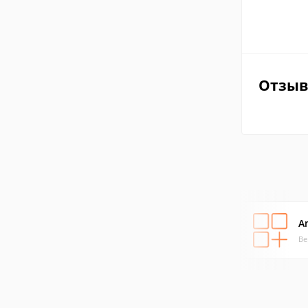
Отзы
A
Ве