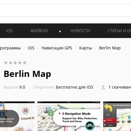
IOS
ANDROID
НОВОСТИ
СТАТЬИ И 
программы
iOS
Навигация GPS
Карты
Berlin Map
Berlin Map
Версия:
9.0
Лицензия:
Бесплатно для iOS
1 скачива