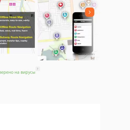
?
верено на вирусы