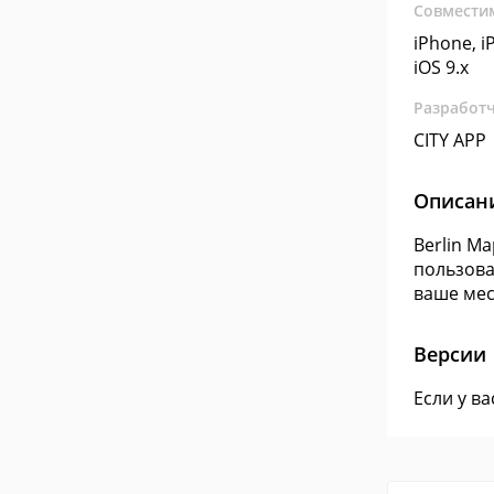
Совмести
iPhone, iP
iOS 9.x
Разработ
CITY APP
Описан
Berlin M
пользова
ваше мес
Версии
Если у в