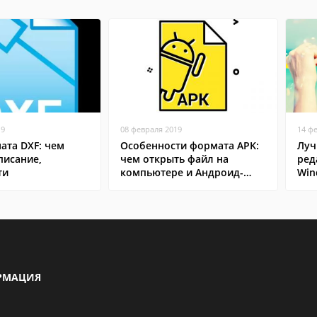
19
08 февраля 2019
14 ф
ата DXF: чем
Особенности формата APK:
Луч
писание,
чем открыть файл на
ред
ти
компьютере и Андроид-
Win
смартфоне
РМАЦИЯ