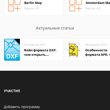
Berlin Map
Amsterdam M
Версия: 9.0
Версия: 8.0
Актуальные статьи
05 февраля 2019
08 февраля 2019
Файл формата DXF:
Особенности
чем открыть,
формата APK:
описание,
открыть файл 
особенности
компьютере и
Андроид-смар
УЧАСТИЕ
Добавить программу