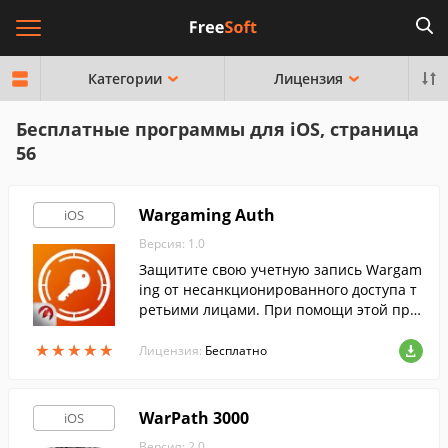
Категории
Лицензия
Бесплатные программы для iOS, страница
56
Wargaming Auth
iOS
Версия: 1.0
Защитите свою учетную запись Wargam
ing от несанкционированного доступа т
ретьими лицами. При помощи этой про
граммы, вы сможете установить дополн
★
★
★
★
★
★
★
★
★
★
ительный уровень защиты своего игров
Лицензия:
Бесплатно
ого аккаунта.
WarPath 3000
iOS
Версия: 2.0