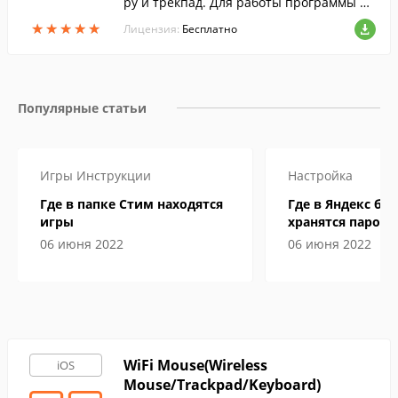
ру и трекпад. Для работы программы ва
м необходимо установить ее клиент на к
★
★
★
★
★
★
★
★
★
★
Лицензия:
Бесплатно
омпьютер.
Популярные статьи
Игры
Инструкции
Настройка
Где в папке Стим находятся
Где в Яндекс бр
игры
хранятся пароли
06 июня 2022
06 июня 2022
WiFi Mouse(Wireless
iOS
Mouse/Trackpad/Keyboard)