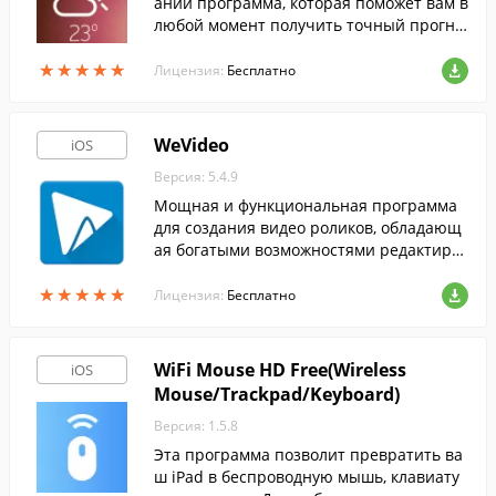
ании программа, которая поможет вам в
любой момент получить точный прогно
з погоды на 15 дней.
★
★
★
★
★
★
★
★
★
★
Лицензия:
Бесплатно
WeVideo
iOS
Версия: 5.4.9
Мощная и функциональная программа
для создания видео роликов, обладающ
ая богатыми возможностями редактиро
вания.
★
★
★
★
★
★
★
★
★
★
Лицензия:
Бесплатно
WiFi Mouse HD Free(Wireless
iOS
Mouse/Trackpad/Keyboard)
Версия: 1.5.8
Эта программа позволит превратить ва
ш iPad в беспроводную мышь, клавиату