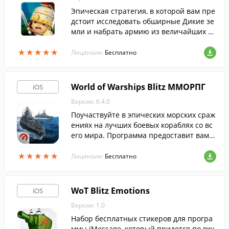
Эпическая стратегия, в которой вам пре
дстоит исследовать обширные Дикие зе
мли и набрать армию из величайших во
инов за всю историю: от римских легио
★
★
★
★
★
★
★
★
★
★
неров и викингов до рыцарей и самурае
Лицензия:
Бесплатно
в.
World of Warships Blitz ММОРПГ
iOS
Версия: 6.4.0
Поучаствуйте в эпических морских сраж
ениях на лучших боевых кораблях со вс
его мира. Программа предоставит вам в
озможность принять участие в командн
★
★
★
★
★
★
★
★
★
★
ых боях в формате 7 на 7.
Лицензия:
Бесплатно
WoT Blitz Emotions
iOS
Версия: 1.0
Набор бесплатных стикеров для програ
ммы iMessage, который придется по вку