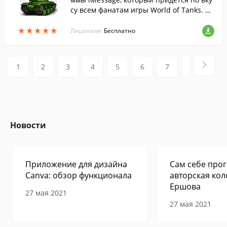
су всем фанатам игры World of Tanks. В
ы сможете выражать свои эмоции при о
★
★
★
★
★
★
★
★
★
★
бщении ещё более приятным и удобны
Лицензия:
Бесплатно
м способом.
1
2
3
4
5
6
7
8
9
Новости
Приложение для дизайна
Сам себе прог
Canva: обзор функционала
авторская кол
Ершова
27 мая 2021
27 мая 2021