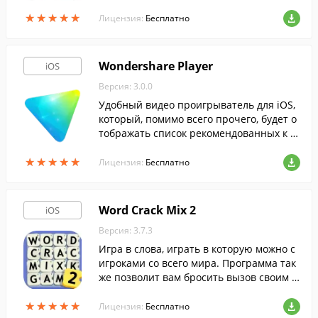
ых устройств от Apple.
★
★
★
★
★
★
★
★
★
★
Лицензия:
Бесплатно
Wondershare Player
iOS
Версия: 3.0.0
Удобный видео проигрыватель для iOS,
который, помимо всего прочего, будет о
тображать список рекомендованных к п
росмотру популярных видео из интерне
★
★
★
★
★
★
★
★
★
★
та.
Лицензия:
Бесплатно
Word Crack Mix 2
iOS
Версия: 3.7.3
Игра в слова, играть в которую можно с
игроками со всего мира. Программа так
же позволит вам бросить вызов своим д
рузьям с Facebook и блеснуть своими зн
★
★
★
★
★
★
★
★
★
★
аниями, а также повысить свой словарн
Лицензия:
Бесплатно