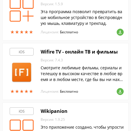
Версия: 1.5.9
Эта программа позволит превратить ва
ше мобильное устройство в беспроводн
ую мышь, клавиатуру и трекпад.
★
★
★
★
★
★
★
★
★
★
Лицензия:
Бесплатно
Wifire TV - онлайн ТВ и фильмы
iOS
Версия: 7.4.3
Смотрите любимые фильмы, сериалы и
телешоу в высоком качестве в любое вр
емя и в любом месте, где бы вы ни нахо
дились. А найти интересные каналы ил
★
★
★
★
★
★
★
★
★
★
и интересующие видео поможет встрое
Лицензия:
Бесплатно
нная программа передач.
Wikipanion
iOS
Версия: 1.9.25
Это приложение создано, чтобы упрости