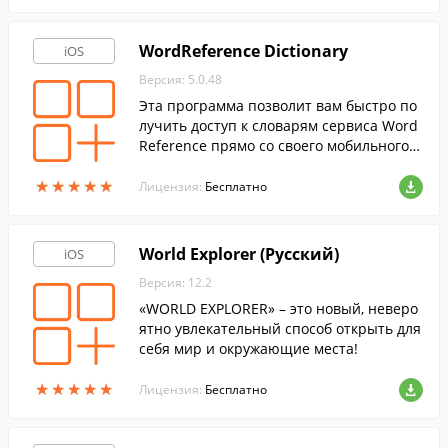
ый запас, в том числе и в иностранных
языках.
WordReference Dictionary
iOS
Версия: 5.0.48
Эта программа позволит вам быстро по
лучить доступ к словарям сервиса Word
Reference прямо со своего мобильного у
стройства.
★
★
★
★
★
★
★
★
★
★
Лицензия:
Бесплатно
World Explorer (Русский)
iOS
Версия: 12.2
«WORLD EXPLORER» – это новый, неверо
ятно увлекательный способ открыть для
себя мир и окружающие места!
★
★
★
★
★
★
★
★
★
★
Лицензия:
Бесплатно