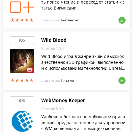
ть поиск, чтение и переход от статьи к с
татье Википедии.
★
★
★
★
★
★
★
★
★
★
Лицензия:
Бесплатно
Wild Blood
iOS
Версия: 1.0.4
Wild Blood игра в жанре экшн с высокок
ачественной 3D-графикой, выполненно
й с использованием технологии Unreal T
echnol…
★
★
★
★
★
★
★
★
★
★
Лицензия:
Платно
WebMoney Keeper
iOS
Версия: 5.0.8
Удобное и безопасное мобильное прило
жение, предназначенное для управлени
я WM-кошельками с помощью мобильн