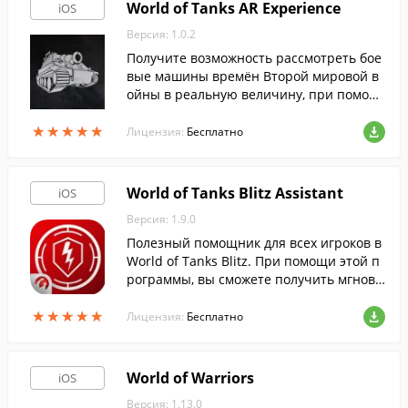
World of Tanks AR Experience
iOS
Версия: 1.0.2
Получите возможность рассмотреть бое
вые машины времён Второй мировой в
ойны в реальную величину, при помощ
и технологии дополненной реальности.
★
★
★
★
★
★
★
★
★
★
Лицензия:
Бесплатно
World of Tanks Blitz Assistant
iOS
Версия: 1.9.0
Полезный помощник для всех игроков в
World of Tanks Blitz. При помощи этой п
рограммы, вы сможете получить мгнове
нный доступ к собственной боевой стат
★
★
★
★
★
★
★
★
★
★
истике и множеству прочей важной инф
Лицензия:
Бесплатно
ормации.
World of Warriors
iOS
Версия: 1.13.0