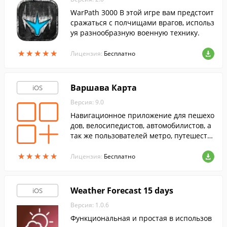
WarPath 3000 В этой игре вам предстоит
сражаться с полчищами врагов, использ
уя разнообразную военную технику.
★
★
★
★
★
★
★
★
★
★
Лицензия:
Бесплатно
Варшава Карта
iOS
Версия: 9.0
Навигационное приложение для пешехо
дов, велосипедистов, автомобилистов, а
так же пользователей метро, путешеств
ующих по территории Варшавы.
★
★
★
★
★
★
★
★
★
★
Лицензия:
Бесплатно
Weather Forecast 15 days
iOS
Версия: 1.0.6
Функциональная и простая в использов