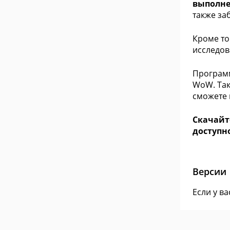
выполне
также за
Кроме то
исследов
Программ
WoW. Так
сможете 
Скачайт
доступн
Версии
Если у в