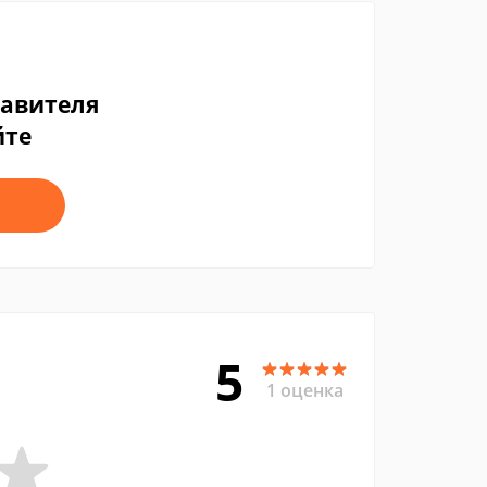
тавителя
йте
5
1 оценка