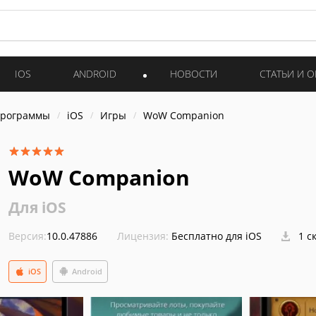
IOS
ANDROID
НОВОСТИ
СТАТЬИ И 
программы
iOS
Игры
WoW Companion
WoW Companion
Для iOS
Версия:
10.0.47886
Лицензия:
Бесплатно для iOS
1 с
iOS
Android