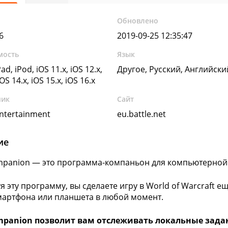
Обновлено
6
2019-09-25 12:35:47
мость
Язык
ad, iPod, iOS 11.x, iOS 12.x,
Другое, Русский, Английск
iOS 14.x, iOS 15.x, iOS 16.x
чик
Сайт
Entertainment
eu.battle.net
ие
anion — это программа-компаньон для компьютерной о
я эту программу, вы сделаете игру в World of Warcraft е
мартфона или планшета в любой момент.
panion позволит вам отслеживать локальные задан