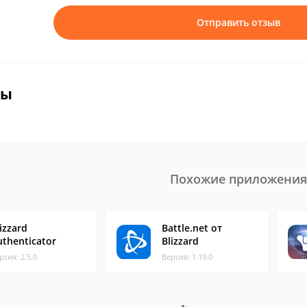
Отправить отзыв
вы
Похожие приложения
izzard
Battle.net от
uthenticator
Blizzard
рсия: 2.5.0
Версия: 1.19.0