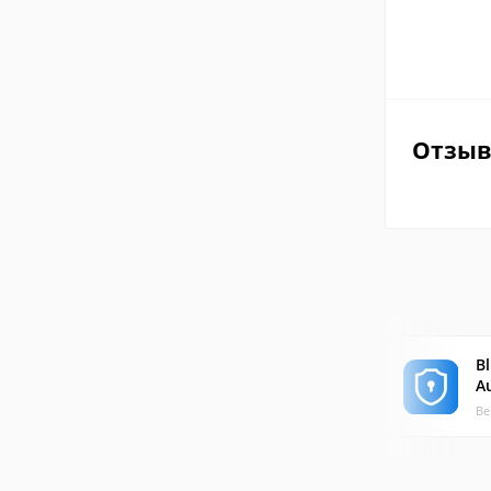
Отзы
Bl
A
Ве