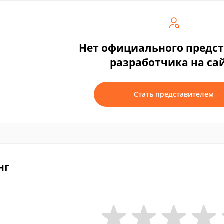
Нет официального предс
разработчика на са
Стать представителем
нг