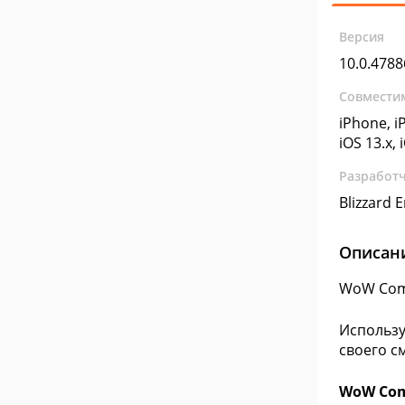
Версия
10.0.4788
Совмести
iPhone, iP
iOS 13.x, 
Разработ
Blizzard 
Описан
WoW Comp
Использу
своего с
WoW Com