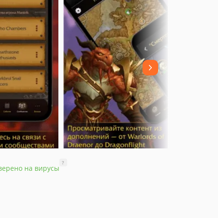
?
верено на вирусы