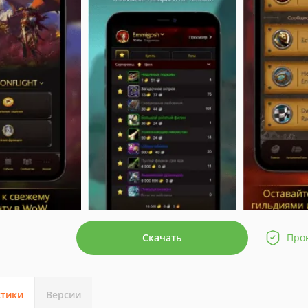
Скачать
Про
стики
Версии