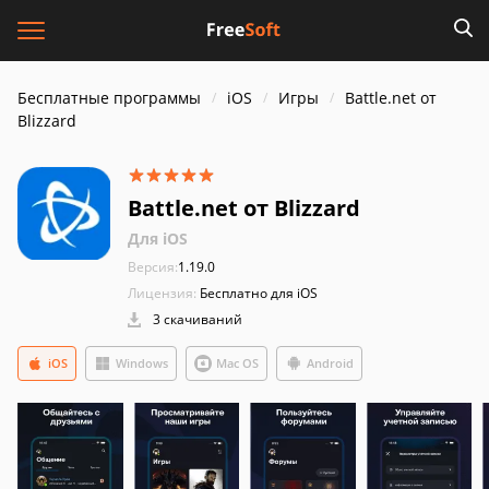
Бесплатные программы
iOS
Игры
Battle.net от
Blizzard
Battle.net от Blizzard
Для iOS
Версия:
1.19.0
Лицензия:
Бесплатно для iOS
3 скачиваний
iOS
Windows
Mac OS
Android