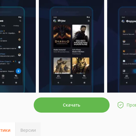
Скачать
Про
стики
Версии