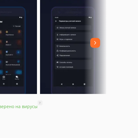
?
верено на вирусы