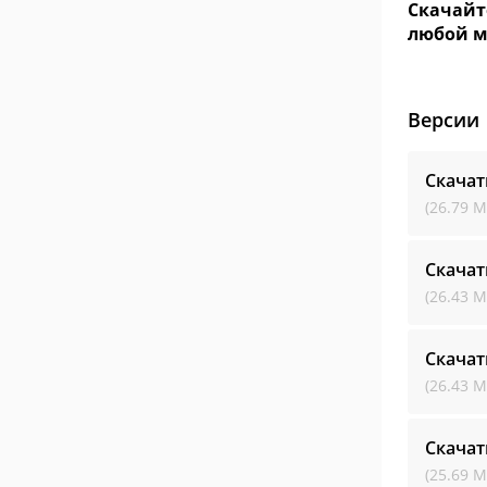
Скачайте
любой м
Версии
Скачат
(26.79 М
Скачат
(26.43 М
Скачат
(26.43 М
Скачат
(25.69 М