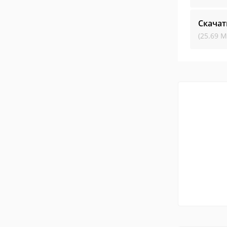
Скачат
(25.69 М