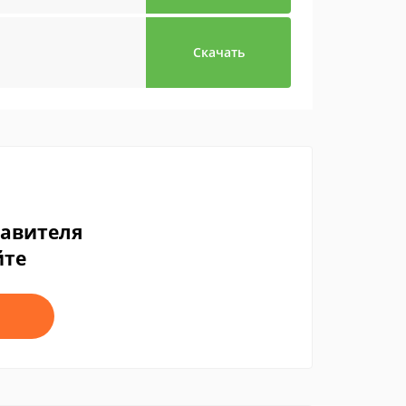
Скачать
тавителя
йте