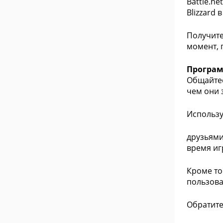
Battle.n
Blizzard
Получите
момент, 
Программ
Общайтес
чем они 
Использу
друзьями
время иг
Кроме то
пользова
Обратите