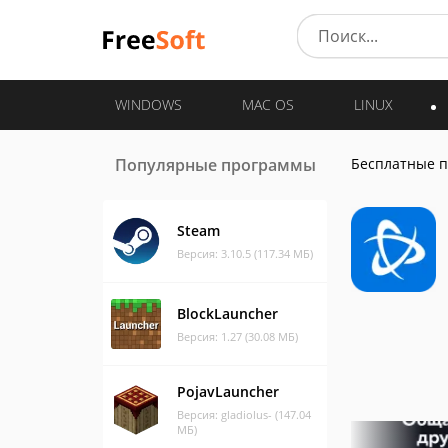
WINDOWS
MAC OS
LINUX
Популярные программы
Бесплатные 
Steam
Версия: 3.10.5 (117.34 МБ)
BlockLauncher
Версия: 1.27 (30.08 МБ)
PojavLauncher
Версия: gladiolus- (147.04
МБ)