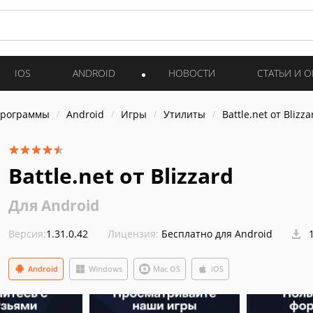
IOS
ANDROID
НОВОСТИ
СТАТЬИ И 
программы
Android
Игры
Утилиты
Battle.net от Blizza
Battle.net от Blizzard
Для Android
Версия:
1.31.0.42
Лицензия:
Бесплатно для Android
1
Android
Windows
Mac OS
iOS