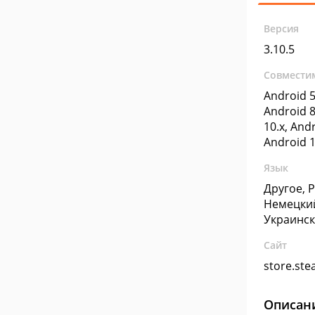
Версия
3.10.5
Совмести
Android 5
Android 8
10.x, Andr
Android 1
Язык
Другое, 
Немецкий
Украинск
Сайт
store.st
Описан