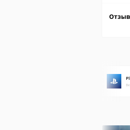
Отзы
P
Ве