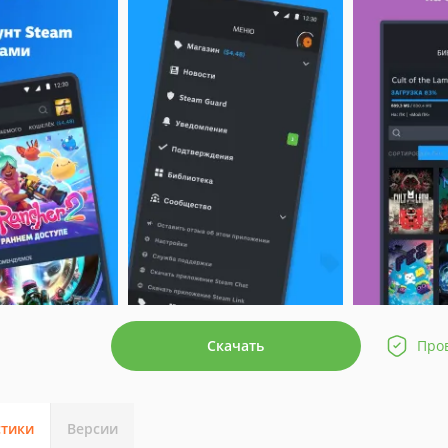
Скачать
Про
стики
Версии