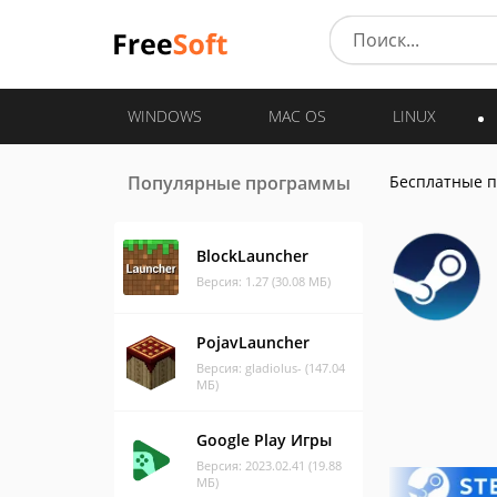
WINDOWS
MAC OS
LINUX
Популярные программы
Бесплатные 
BlockLauncher
Версия: 1.27 (30.08 МБ)
PojavLauncher
Версия: gladiolus- (147.04
МБ)
Google Play Игры
Версия: 2023.02.41 (19.88
МБ)