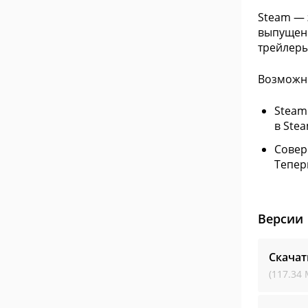
Steam — 
выпущенн
трейлеры
Возможн
Steam
в Stea
Совер
Тепер
Версии
Скачат
(117.34 