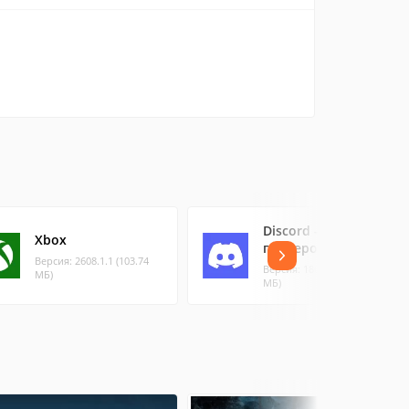
Discord - чат для
Xbox
геймеров
Версия: 2608.1.1 (103.74
Версия: 186.11 - (228.79
МБ)
МБ)