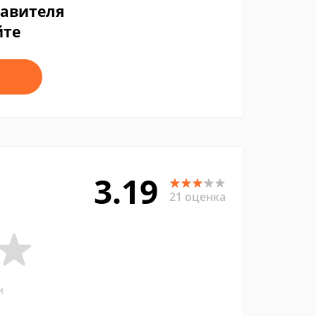
тавителя
йте
3.19
21 оценка
и