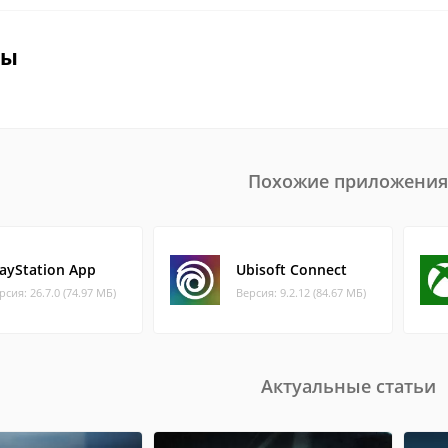
вы
Похожие приложения
layStation App
Ubisoft Connect
рсия: 26.7.0 (74.97 МБ)
Версия: 9.2.12 (84.67 МБ)
Актуальные статьи