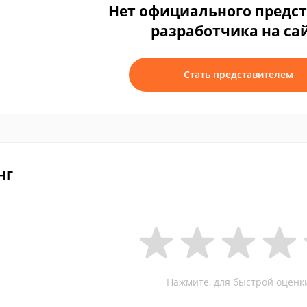
Нет официального предс
разработчика на са
Стать представителем
нг
Нажмите, для быстрой оценк