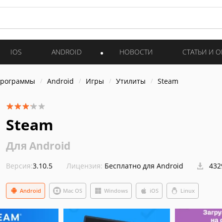
IOS
ANDROID
НОВОСТИ
СТАТЬИ И 
программы
Android
Игры
Утилиты
Steam
Steam
Для Android
Версия:
3.10.5
Лицензия:
Бесплатно для Android
432
Android
Mac OS
Windows
iOS
Linux