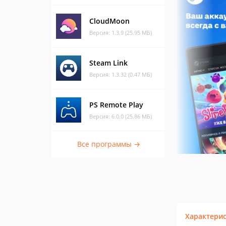
CloudMoon
Версия: 1.3.9 (25.95 МБ)
Steam Link
Версия: 1.3.32 (0.47 МБ)
PS Remote Play
Версия: 6.0.0 (25.86 МБ)
Все программы →
Характери