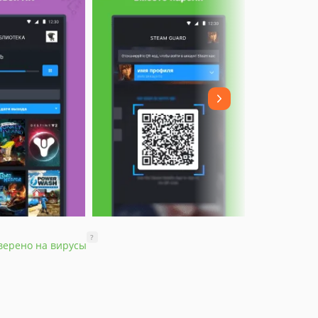
?
верено на вирусы