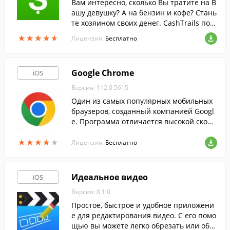
Вам интересно, сколько Вы тратите на В
ашу девушку? А на бензин и кофе? Стань
те хозяином своих денег. CashTrails пом
ожет Вам в этом.
★
★
★
★
★
★
★
★
★
★
Лицензия:
Бесплатно
Google Chrome
iOS
Версия: 112.0.5615
Один из самых популярных мобильных
браузеров, созданный компанией Googl
e. Программа отличается высокой скоро
стью загрузки страниц, а так же функци
★
★
★
★
★
★
★
★
★
★
ей синхронизации закладок и прочих да
Лицензия:
Бесплатно
нных.
Идеальное видео
iOS
Версия: 8.1.0
Простое, быстрое и удобное приложени
е для редактирования видео. С его помо
щью вы можете легко обрезать или объ