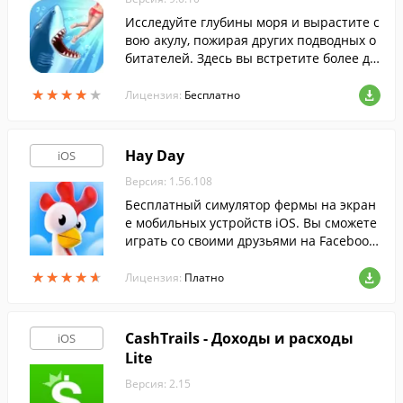
Исследуйте глубины моря и вырастите с
вою акулу, пожирая других подводных о
битателей. Здесь вы встретите более дю
жины уникальных акул и прочих потряс
★
★
★
★
★
★
★
★
★
★
ающих существ.
Лицензия:
Бесплатно
Hay Day
iOS
Версия: 1.56.108
Бесплатный симулятор фермы на экран
е мобильных устройств iOS. Вы сможете
играть со своими друзьями на Facebook,
торгуйте урожаем, готовьте различные
★
★
★
★
★
★
★
★
★
★
блюда и улучшайте свою ферму.
Лицензия:
Платно
CashTrails - Доходы и расходы
iOS
Lite
Версия: 2.15