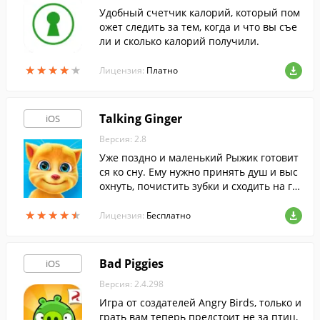
Удобный счетчик калорий, который пом
ожет следить за тем, когда и что вы съе
ли и сколько калорий получили.
★
★
★
★
★
★
★
★
★
★
Лицензия:
Платно
Talking Ginger
iOS
Версия: 2.8
Уже поздно и маленький Рыжик готовит
ся ко сну. Ему нужно принять душ и выс
охнуть, почистить зубки и сходить на го
ршок. Поможешь ему?
★
★
★
★
★
★
★
★
★
★
Лицензия:
Бесплатно
Bad Piggies
iOS
Версия: 2.4.298
Игра от создателей Angry Birds, только и
грать вам теперь предстоит не за птиц,