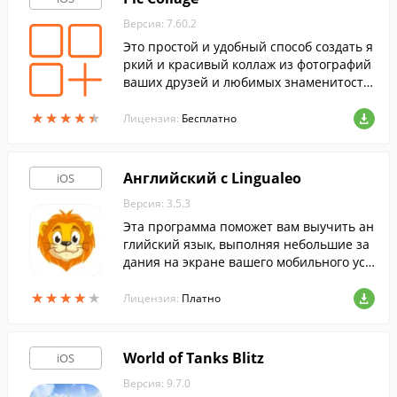
Версия: 7.60.2
Это простой и удобный способ создать я
ркий и красивый коллаж из фотографий
ваших друзей и любимых знаменитосте
й.
★
★
★
★
★
★
★
★
★
★
Лицензия:
Бесплатно
Английский с Lingualeo
iOS
Версия: 3.5.3
Эта программа поможет вам выучить ан
глийский язык, выполняя небольшие за
дания на экране вашего мобильного уст
ройства.
★
★
★
★
★
★
★
★
★
★
Лицензия:
Платно
World of Tanks Blitz
iOS
Версия: 9.7.0