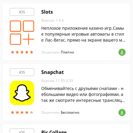
Slots
iOS
Версия: 1.9.6
Неплохое приложение казино игр.Самы
е популярные игровые автоматы в стил
е Лас-Вегас, прямо на экране вашего мо
бильного устройства.
★
★
★
★
★
★
★
★
★
★
Лицензия:
Платно
Snapchat
iOS
Версия: 11.85.0.39
Обменивайтесь с друзьями снапами - н
ебольшими видео или фотографиями, а
так же смотрите интересные трансляци
и со всего мира.
★
★
★
★
★
★
★
★
★
★
Лицензия:
Бесплатно
Pic Collage
iOS