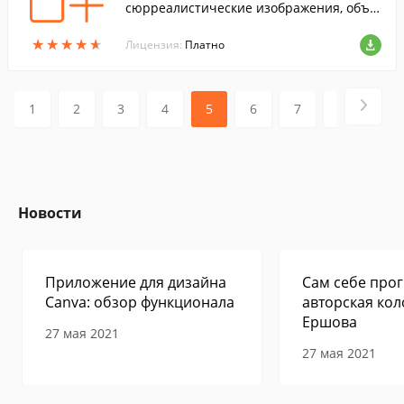
сюрреалистические изображения, объе
диняя ваши фотографии в одну.
★
★
★
★
★
★
★
★
★
★
Лицензия:
Платно
1
2
3
4
5
6
7
8
9
Новости
Приложение для дизайна
Сам себе прог
Canva: обзор функционала
авторская кол
Ершова
27 мая 2021
27 мая 2021