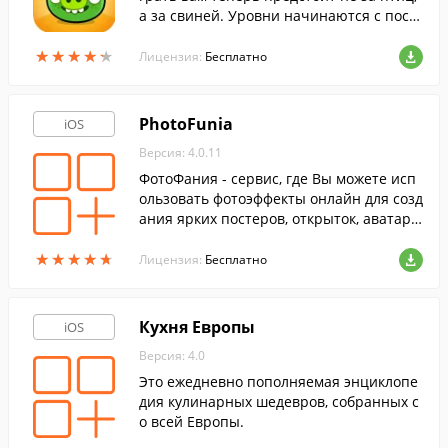
а за свиней. Уровни начинаются с пост
ройки летательного аппарата или хитро
★
★
★
★
★
★
★
★
★
★
умной машины из подручных материал
Лицензия:
Бесплатно
ов.
PhotoFunia
iOS
Версия: 4.0.11
ФотоФания - сервис, где Вы можете исп
ользовать фотоэффекты онлайн для созд
ания ярких постеров, открыток, аватаро
в для контакта и д.р. социальных сетей.
★
★
★
★
★
★
★
★
★
★
Лицензия:
Бесплатно
Кухня Европы
iOS
Версия: 4.0
Это ежедневно пополняемая энциклопе
дия кулинарных шедевров, собранных с
о всей Европы.