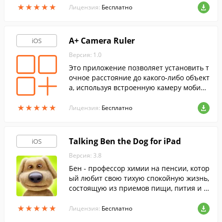
★
★
★
★
★
★
★
★
★
★
Лицензия:
Бесплатно
A+ Camera Ruler
iOS
Версия: 1.0
Это приложение позволяет установить т
очное расстояние до какого-либо объект
а, используя встроенную камеру мобиль
ного устройства.
★
★
★
★
★
★
★
★
★
★
Лицензия:
Бесплатно
Talking Ben the Dog for iPad
iOS
Версия: 3.8
Бен - профессор химии на пенсии, котор
ый любит свою тихую спокойную жизнь,
состоящую из приемов пищи, пития и ч
тения газет.
★
★
★
★
★
★
★
★
★
★
Лицензия:
Бесплатно