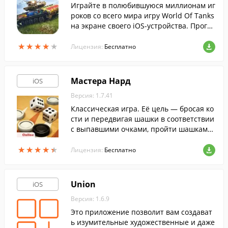
Играйте в полюбившуюся миллионам иг
роков со всего мира игру World Of Tanks
на экране своего iOS-устройства. Прогр
амма позволит вам сразиться в боях 7 н
★
★
★
★
★
★
★
★
★
★
а 7 на легендарных боевых машинах.
Лицензия:
Бесплатно
Мастера Нард
iOS
Версия: 1.7.41
Классическая игра. Её цель — бросая ко
сти и передвигая шашки в соответствии
с выпавшими очками, пройти шашками
полный круг по доске, зайти ими в свой
★
★
★
★
★
★
★
★
★
★
дом.
Лицензия:
Бесплатно
Union
iOS
Версия: 1.6.9
Это приложение позволит вам создават
ь изумительные художественные и даже