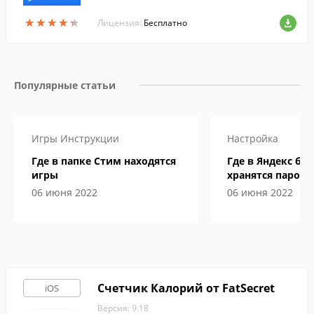
единить видео, добавить субтитры или
★
★
★
★
★
★
★
★
★
★
фото в видео, а так же добавить фонову
Лицензия:
Бесплатно
ю музыку.
Популярные статьи
Игры
Инструкции
Настройка
Где в папке Стим находятся
Где в Яндекс бр
игры
хранятся пароли
06 июня 2022
06 июня 2022
Счетчик Калорий от FatSecret
iOS
Версия: 9.18