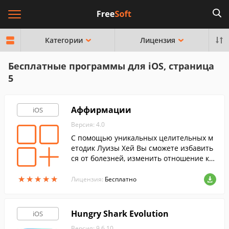
Категории
Лицензия
Бесплатные программы для iOS, страница
5
Аффирмации
iOS
Версия: 4.0
С помощью уникальных целительных м
етодик Луизы Хей Вы сможете избавить
ся от болезней, изменить отношение к с
ебе и реализовать свои скрытые возмож
★
★
★
★
★
★
★
★
★
★
ности.
Лицензия:
Бесплатно
Hungry Shark Evolution
iOS
Версия: 9.6.10