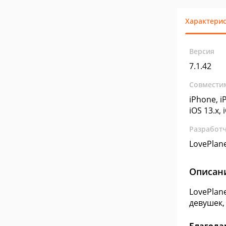
Характери
Версия
7.1.42
Совмести
iPhone, iP
iOS 13.x, 
Разработ
LovePlane
Описан
LovePlan
девушек,