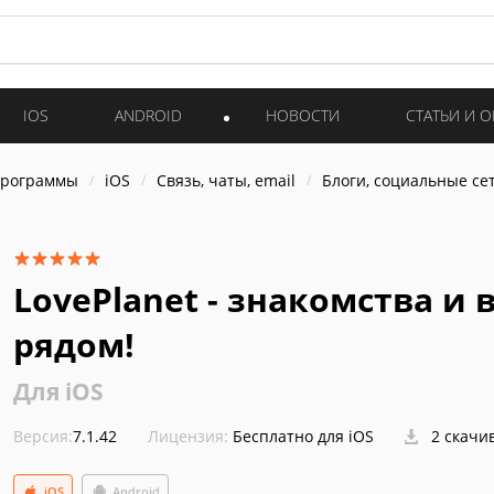
IOS
ANDROID
НОВОСТИ
СТАТЬИ И 
программы
iOS
Связь, чаты, email
Блоги, социальные се
LovePlanet - знакомства и
рядом!
Для iOS
Версия:
7.1.42
Лицензия:
Бесплатно для iOS
2 скачи
iOS
Android