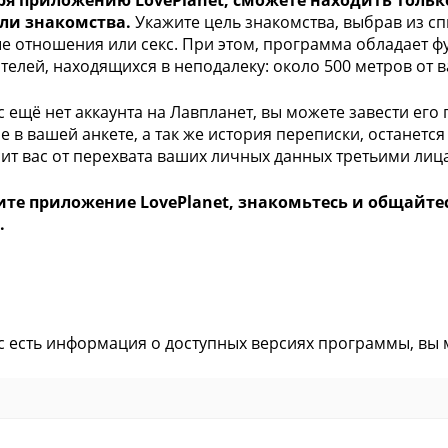
ря приложению LovePlanet, сможете находить тольк
ли знакомства.
Укажите цель знакомства, выбрав из сп
е отношения или секс. При этом, программа обладает ф
телей, находящихся в неподалеку: около 500 метров от в
ас ещё нет аккаунта на Лавпланет, вы можете завести ег
е в вашей анкете, а так же история переписки, останетс
ит вас от перехвата ваших личных данных третьими лиц
ите приложение LovePlanet, знакомьтесь и общайте
.
ас есть информация о доступных версиях программы, вы