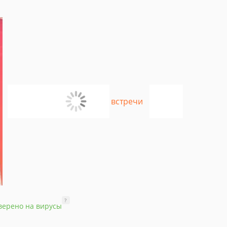
?
верено на вирусы