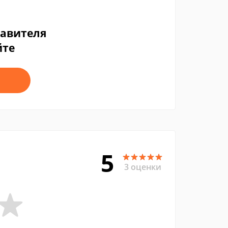
тавителя
йте
5
3 оценки