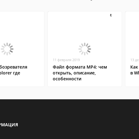
11 февраля 2019
13 д
бозревателя
Файл формата MP4: чем
Как
plorer где
открыть, описание,
в W
особенности
РМАЦИЯ