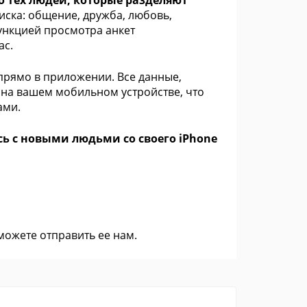
о тех людей, которые разделяют
иска: общение, дружба, любовь,
ункцией просмотра анкет
ас.
о прямо в приложении. Все данные,
я на вашем мобильном устройстве, что
ами.
сь с новыми людьми со своего iPhone
 можете
отправить ее нам
.