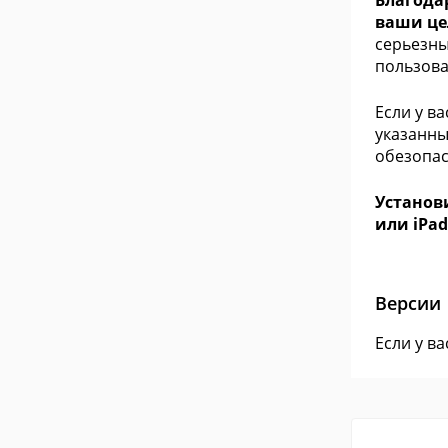
Благода
ваши це
серьезны
пользова
Если у в
указанны
обезопас
Установ
или iPad
Версии
Если у в