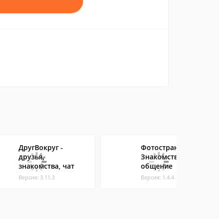
ДругВокруг -
Фотострана -
друзья,
Знакомства и
знакомства, чат
общение
Версия: 3.11.3
Версия: 1.4.4