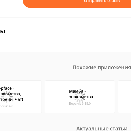
Отправить отзыв
вы
Похожие приложения
pface -
Мамба -
накомства,
знакомства
стречи, чат!
Версия: 3.18.0
рсия: 4.0
Актуальные статьи