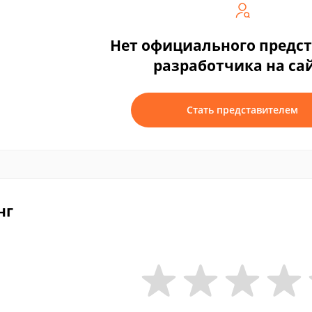
Нет официального предс
разработчика на са
Стать представителем
нг