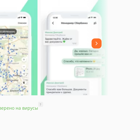
?
верено на вирусы