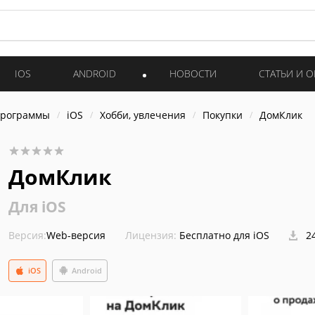
IOS
ANDROID
НОВОСТИ
СТАТЬИ И 
программы
iOS
Хобби, увлечения
Покупки
ДомКлик
ДомКлик
Для iOS
Версия:
Web-версия
Лицензия:
Бесплатно для iOS
24
iOS
Android