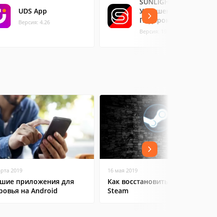
SUNLIGHT:
UDS App
Украшение в
Подарок!
Версия: 4.26
Версия: 198.0
арта 2019
16 мая 2019
шие приложения для
Как восстановить аккаунт в
ровья на Android
Steam