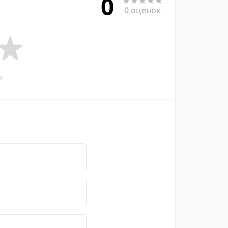
0
0 оценок
и