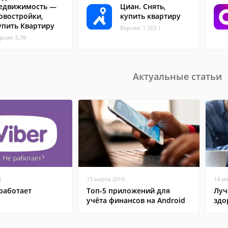
едвижимость —
Циан. Снять,
овостройки,
купить квартиру
упить Квартиру
Версия: 1.263.1
рсия: 5.39
Актуальные статьи
8
13 марта 2019
14 м
работает
Топ-5 приложений для
Луч
учёта финансов на Android
здо