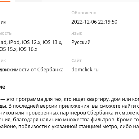
Обновлено
сия
2022-12-06 22:19:50
мость
Язык
ad, iPod, iOS 12.x, iOS 13.x,
Русский
iOS 15.x, iOS 16.x
чик
Сайт
движимости от Сбербанка
domclick.ru
ие
— это программа для тех, кто ищет квартиру, дом или 
ды. В последней версии приложения, вы сможете найти
ников или проверенных партнёров Сбербанка и сможет
ния, благодаря наличию множества фильтров. Кроме то
айоне, поблизости с указанной станцией метро, либо на