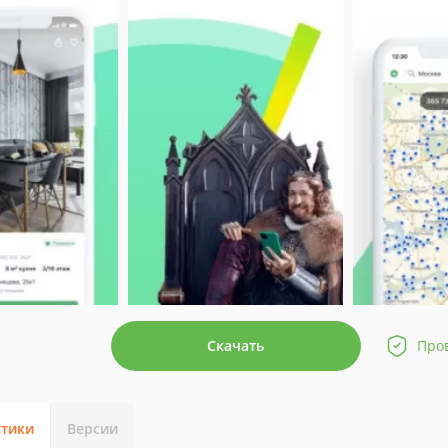
Скачать
Про
стики
Версии