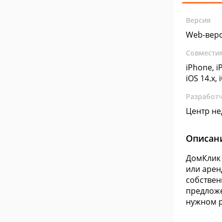
Версия
Web-вер
Совмести
iPhone, iP
iOS 14.x, 
Разработ
Центр не
Описан
ДомКлик 
или арен
собствен
предложе
нужном р