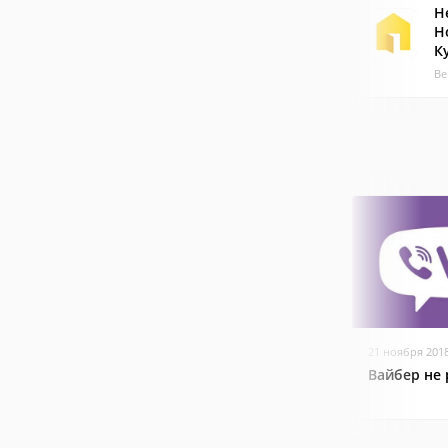
Н
Н
К
Ве
21 ноября 201
Вайбер не 