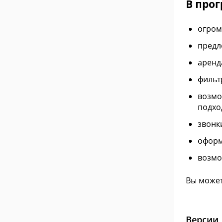
В про
огром
предл
аренд
фильт
возмо
подхо
звонк
оформ
возмо
Вы может
Версии