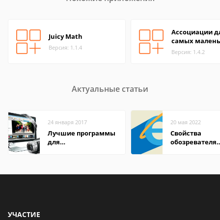
Ассоциации д
Juicy Math
самых мален
Версия: 1.1.4
Версия: 1.4.2
Актуальные статьи
24 января 2017
20 мая 2022
Лучшие программы
Свойства
для
обозревателя
редактирования
Internet Explor
видео: подробные
находится
обзоры
УЧАСТИЕ