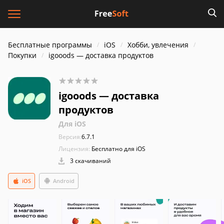
Бесплатные программы
iOS
Хобби, увлечения
Покупки
igooods — доставка продуктов
igooods — доставка
продуктов
Для iOS
Версия:
6.7.1
Лицензия:
Бесплатно для iOS
3 скачиваний
iOS
Android