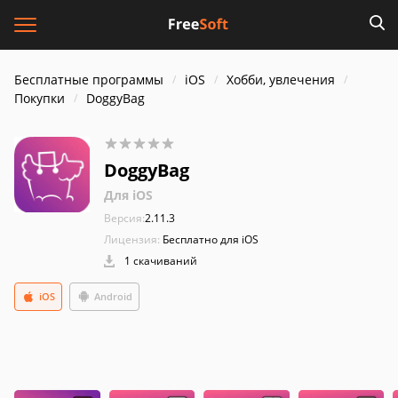
Бесплатные программы
iOS
Хобби, увлечения
Покупки
DoggyBag
DoggyBag
Для iOS
Версия:
2.11.3
Лицензия:
Бесплатно для iOS
1 скачиваний
iOS
Android