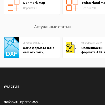
Denmark Map
Switzerland M
Версия: 9.0
Версия: 9.0
Актуальные статьи
05 февраля 2019
08 февраля 2019
Файл формата DXF:
Особенности
чем открыть,
формата APK:
описание,
открыть файл 
особенности
компьютере и
Андроид-смар
УЧАСТИЕ
Добавить программу