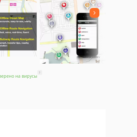
?
верено на вирусы