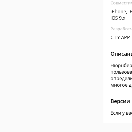
Совмести
iPhone, iP
iOS 9.x
Разработ
CITY APP
Описан
Нюрнберг
пользова
определи
многое д
Версии
Если у в