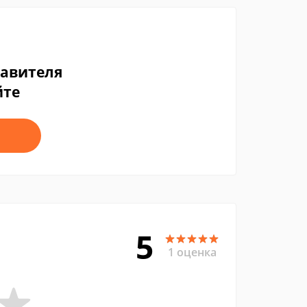
тавителя
йте
5
1 оценка