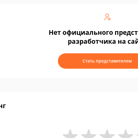
Нет официального предс
разработчика на са
Стать представителем
нг