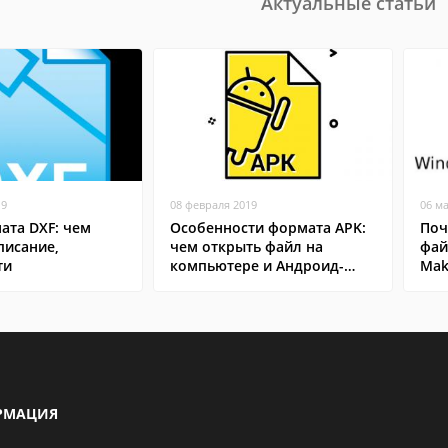
Актуальные статьи
19
08 февраля 2019
06 м
ата DXF: чем
Особенности формата APK:
Поч
писание,
чем открыть файл на
фай
ти
компьютере и Андроид-
Mak
смартфоне
РМАЦИЯ