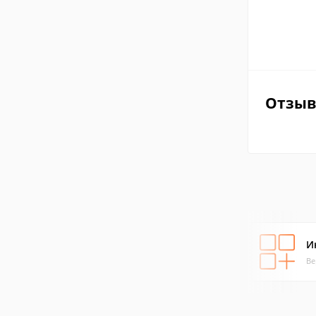
Отзы
И
Ве