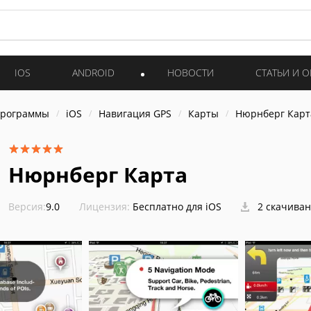
IOS
ANDROID
НОВОСТИ
СТАТЬИ И 
программы
iOS
Навигация GPS
Карты
Нюрнберг Карт
Нюрнберг Карта
Версия:
9.0
Лицензия:
Бесплатно для iOS
2 скачива