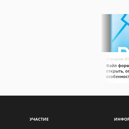
05 февраля 20
Файл форм
открыть, о
особеннос
УЧАСТИЕ
ИНФО