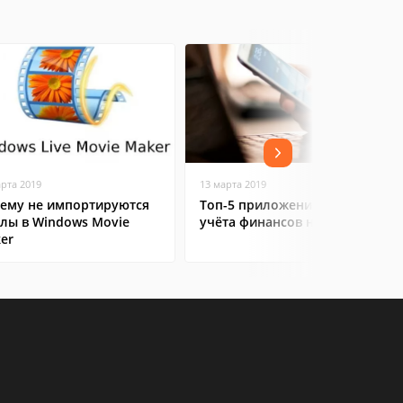
арта 2019
13 марта 2019
ему не импортируются
Топ-5 приложений для
лы в Windows Movie
учёта финансов на Android
er