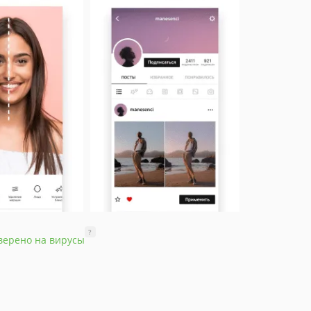
?
верено на вирусы