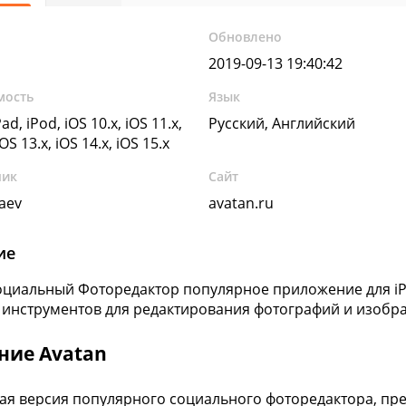
Обновлено
2019-09-13 19:40:42
мость
Язык
ad, iPod, iOS 10.x, iOS 11.x,
Русский, Английский
iOS 13.x, iOS 14.x, iOS 15.x
чик
Сайт
yaev
avatan.ru
ие
оциальный Фоторедактор популярное приложение для iPh
инструментов для редактирования фотографий и изобр
ние Avatan
я версия популярного социального фоторедактора, пре