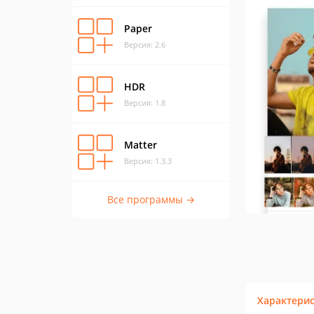
Paper
Версия: 2.6
HDR
Версия: 1.8
Matter
Версия: 1.3.3
Все программы →
Характери