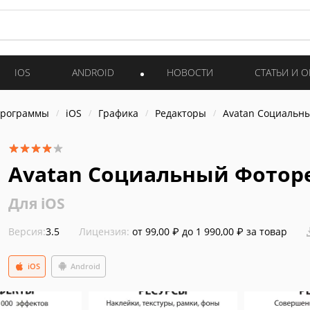
IOS
ANDROID
НОВОСТИ
СТАТЬИ И 
программы
iOS
Графика
Редакторы
Avatan Социальн
Avatan Социальный Фотор
Для iOS
Версия:
3.5
Лицензия:
от 99,00 ₽ до 1 990,00 ₽ за товар
iOS
Android