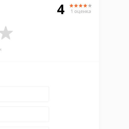
4
1 оценка
и