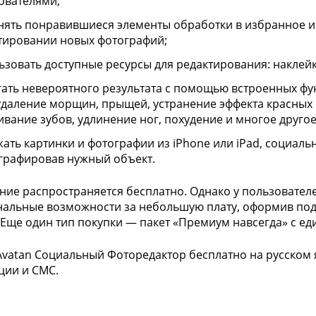
ователями;
нять понравившиеся элементы обработки в избранное и
тировании новых фотографий;
ьзовать доступные ресурсы для редактирования: наклейк
гать невероятного результата с помощью встроенных ф
 удаление морщин, прыщей, устранение эффекта красных г
ивание зубов, удлинение ног, похудение и многое другое
жать картинки и фотографии из iPhone или iPad, социаль
графировав нужный объект.
ие распространяется бесплатно. Однако у пользовател
альные возможности за небольшую плату, оформив под
 Еще один тип покупки — пакет «Премиум навсегда» с е
Avatan Социальный Фоторедактор бесплатно на русском 
ции и СМС.