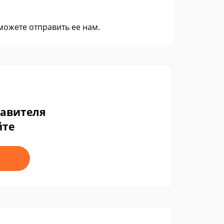
 можете
отправить ее нам
.
тавителя
йте