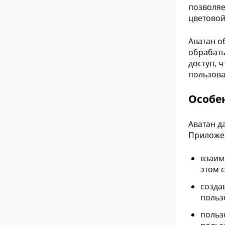
позволяе
цветовой
Аватан о
обрабаты
доступ, 
пользова
Особе
Аватан д
Приложен
взаим
этом 
созда
польз
польз