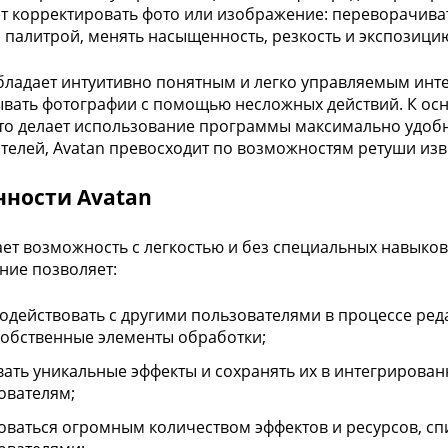
т корректировать фото или изображение: переворачиват
 палитрой, менять насыщенность, резкость и экспозици
бладает интуитивно понятным и легко управляемым инт
вать фотографии с помощью несложных действий. К ос
что делает использование программы максимально удо
телей, Avatan превосходит по возможностям ретуши извес
нности Avatan
ает возможность с легкостью и без специальных навыко
ие позволяет:
одействовать с другими пользователями в процессе ред
собственные элементы обработки;
вать уникальные эффекты и сохранять их в интегрирован
ователям;
оваться огромным количеством эффектов и ресурсов, сп