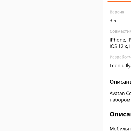
Версия
3.5
Совмести
iPhone, iP
iOS 12.x, 
Разработ
Leonid Il
Описан
Avatan С
набором 
Описа
Мобильна