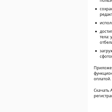
польз
сохра
редак
испол
дости
тела:
отбел
загру
сфото
Приложен
функцион
оплатой.
Скачать 
регистра