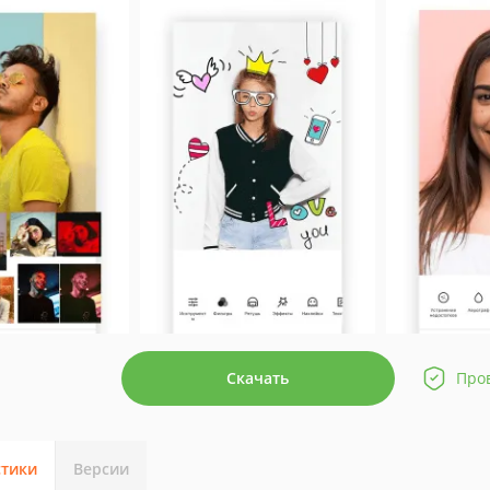
Скачать
Про
стики
Версии