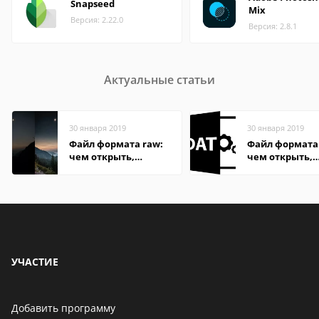
Snapseed
Mix
Версия: 2.22.0
Версия: 2.8.1
Актуальные статьи
30 января 2019
30 января 2019
Файл формата raw:
Файл формата
чем открыть,
чем открыть,
описание,
описание,
особенности
особенности
УЧАСТИЕ
Добавить программу