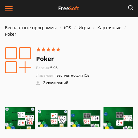
Бесплатные программы
iOS
Игры
Карточные
Poker
Poker
Версия:
5.96
Лицензия:
Бесплатно для iOS
2 скачиваний