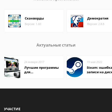
Cканворды
Демократия
Версия: 1.60
Версия: 2.8.8
Актуальные статьи
24 января 2017
19 мая 2022
Лучшие программы
Steam: ошибка
для
записи на дис
редактирования
видео: подробные
обзоры
УЧАСТИЕ