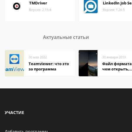
TMDriver
LinkedIn Job S
Версия: 2.13.4
Версия: 1.26.5
Актуальные статьи
30 мая 2022
30 января 2019
Teamviewer: что это
Файл формата 
за программа
чем открыть,
описание,
особенности
УЧАСТИЕ
Добавить программу