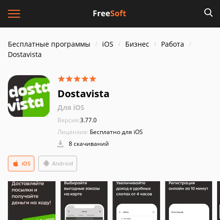
Бесплатные программы
iOS
Бизнес
Работа
Dostavista
Dostavista
Для iOS
Версия:
3.77.0
Лицензия:
Бесплатно для iOS
8 скачиваний
iOS
Android