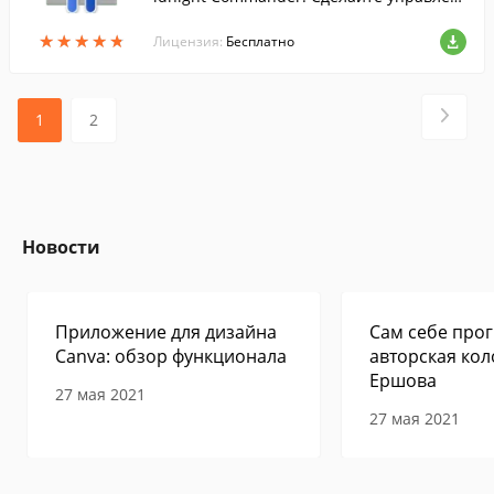
ие файлами на своём смартфоне или пл
★
★
★
★
★
★
★
★
★
★
аншете на Android точнее и удобне.
Лицензия:
Бесплатно
1
2
Новости
Приложение для дизайна
Сам себе прог
Canva: обзор функционала
авторская кол
Ершова
27 мая 2021
27 мая 2021