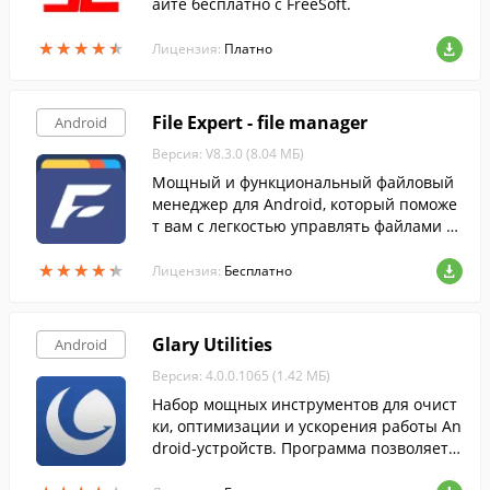
айте бесплатно с FreeSoft.
★
★
★
★
★
★
★
★
★
★
Лицензия:
Платно
File Expert - file manager
Android
Версия: V8.3.0 (8.04 МБ)
Мощный и функциональный файловый
менеджер для Android, который поможе
т вам с легкостью управлять файлами н
а своем мобильном устройстве и на обл
★
★
★
★
★
★
★
★
★
★
аке. Программа обладает удобным поль
Лицензия:
Бесплатно
зовательским интерфейсом и позволяет
выносить самые часто используемые фу
нкции на домашнюю страницу.
Glary Utilities
Android
Версия: 4.0.0.1065 (1.42 МБ)
Набор мощных инструментов для очист
ки, оптимизации и ускорения работы An
droid-устройств. Программа позволяет о
существлять очистку как вручную, так и