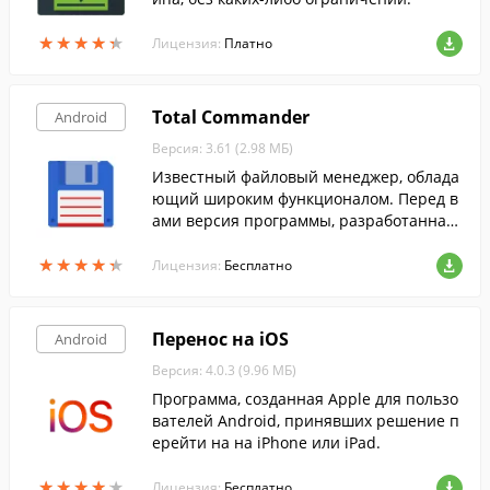
★
★
★
★
★
★
★
★
★
★
Лицензия:
Платно
Total Commander
Android
Версия: 3.61 (2.98 МБ)
Известный файловый менеджер, облада
ющий широким функционалом. Перед в
ами версия программы, разработанная
для усторойств на Android.
★
★
★
★
★
★
★
★
★
★
Лицензия:
Бесплатно
Перенос на iOS
Android
Версия: 4.0.3 (9.96 МБ)
Программа, созданная Apple для пользо
вателей Android, принявших решение п
ерейти на на iPhone или iPad.
★
★
★
★
★
★
★
★
★
★
Лицензия:
Бесплатно