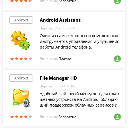
★
★
★
★
★
★
★
★
★
★
в автоматическом режиме.
Лицензия:
Бесплатно
Android Assistant
Android
Версия: 24.25 (3.67 МБ)
Один из самых мощных и комплексных
инструментов управления и улучшения
работы Android телефона.
★
★
★
★
★
★
★
★
★
★
Лицензия:
Платно
File Manager HD
Android
Версия: 3.5.0 (4.16 МБ)
Удобный файловый менеджер для план
шетных устройств на Android, обладаю
щий поддержкой облачных сервисов и F
TP-серверов.
★
★
★
★
★
★
★
★
★
★
Лицензия:
Бесплатно