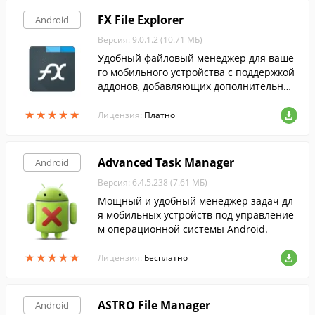
FX File Explorer
Android
Версия: 9.0.1.2 (10.71 МБ)
Удобный файловый менеджер для ваше
го мобильного устройства с поддержкой
аддонов, добавляющих дополнительные
возможности работы с мультимедиа, сет
★
★
★
★
★
★
★
★
★
★
ью, облачными сервисами и работой по
Лицензия:
Платно
д рутом.
Advanced Task Manager
Android
Версия: 6.4.5.238 (7.61 МБ)
Мощный и удобный менеджер задач дл
я мобильных устройств под управление
м операционной системы Android.
★
★
★
★
★
★
★
★
★
★
Лицензия:
Бесплатно
ASTRO File Manager
Android