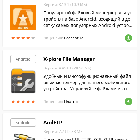
Версия: 8.13.1 (10.9 МБ)
Популярный файловый менеджер для ус
тройств на базе Android, входящий в де
сятку самых популярных Android-устрой
ств.
★
★
★
★
★
★
★
★
★
★
Лицензия:
Бесплатно
X-plore File Manager
Android
Версия: 4.49.01 (20.98 МБ)
Удобный и многофункциональный файл
овый менеджер для вашего мобильного
устройства. Управляйте файлами из па
мяти вашего устройства и с SD-карты.
★
★
★
★
★
★
★
★
★
★
Лицензия:
Платно
AndFTP
Android
Версия: 7.2 (12.33 МБ)
Популярный FTP, FTPS, SCP, SFTP клиент