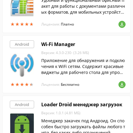
Удобный и функциональный офисный п
акет для работы с документами различн
ых форматов, для мобильных устройств
на Android.
★
★
★
★
★
★
★
★
★
★
Лицензия:
Платно
Wi-Fi Manager
Android
Версия: 4.3.0-230- (3.26 МБ)
Приложение для обнаружения и подклю
чения к WiFi сетям. Содержит красивые
виджеты для рабочего стола для упрощ
ения доступа к нужной информации.
★
★
★
★
★
★
★
★
★
★
Лицензия:
Бесплатно
Loader Droid менеджер загрузок
Android
Версия: 1.0.1 (4.81 МБ)
Менеджер закачек под Андроид. Он спо
собен быстро загружать файлы любого т
ипа, без каких-либо ограничений.