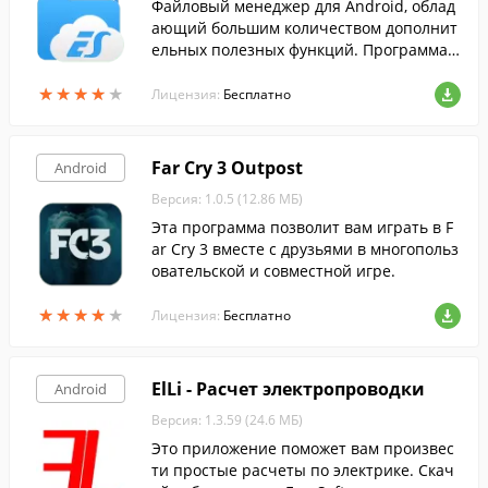
Файловый менеджер для Android, облад
ающий большим количеством дополнит
ельных полезных функций. Программа
прекрасно подходит как для локального,
★
★
★
★
★
★
★
★
★
★
так и для сетевого использования.
Лицензия:
Бесплатно
Far Cry 3 Outpost
Android
Версия: 1.0.5 (12.86 МБ)
Эта программа позволит вам играть в F
ar Cry 3 вместе с друзьями в многопольз
овательской и совместной игре.
★
★
★
★
★
★
★
★
★
★
Лицензия:
Бесплатно
ElLi - Расчет электропроводки
Android
Версия: 1.3.59 (24.6 МБ)
Это приложение поможет вам произвес
ти простые расчеты по электрике. Скач