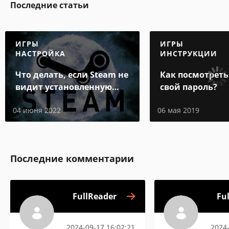
Последние статьи
ИГРЫ
ИГРЫ
НАСТРОЙКА
ИНСТРУКЦИИ
Что делать, если Steam не
Как посмотреть
видит установленную
свой пароль?
игру
04 июня 2022
06 мая 2019
Последние комментарии
FullReader
Fu
2024-09-17 16:02:21
2024-