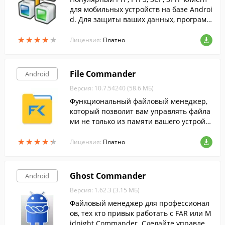
для мобильных устройств на базе Androi
d. Для защиты ваших данных, программ
а позволяет использовать SSH RSA/DSA
★
★
★
★
★
★
★
★
★
★
ключи.
Лицензия:
Платно
File Commander
Android
Версия: 10.7.54240 (58.6 МБ)
Функциональный файловый менеджер,
который позволит вам управлять файла
ми не только из памяти вашего устройст
ва, но и хранящимися на облачных хран
★
★
★
★
★
★
★
★
★
★
илищах.
Лицензия:
Платно
Ghost Commander
Android
Версия: 1.62.3 (3.15 МБ)
Файловый менеджер для профессионал
ов, тех кто привык работать с FAR или M
idnight Commander. Сделайте управлен