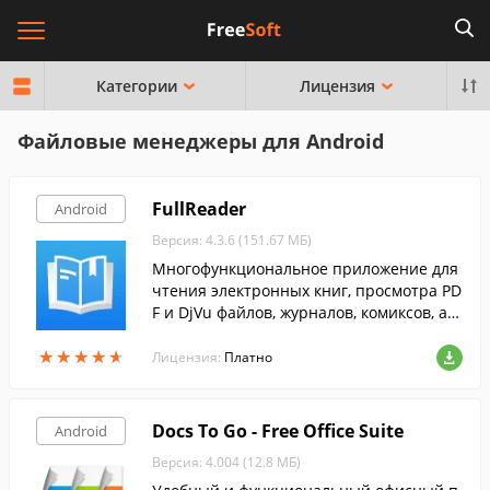
Категории
Лицензия
Файловые менеджеры для Android
FullReader
Android
Версия: 4.3.6 (151.67 МБ)
Многофункциональное приложение для
чтения электронных книг, просмотра PD
F и DjVu файлов, журналов, комиксов, а т
акже прослушивания аудиокниг и работ
★
★
★
★
★
★
★
★
★
★
ы с документами.
Лицензия:
Платно
Docs To Go - Free Office Suite
Android
Версия: 4.004 (12.8 МБ)