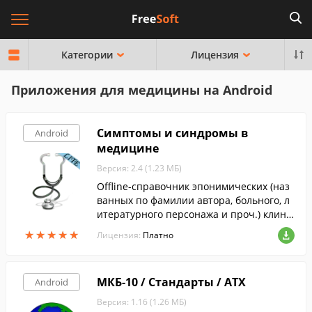
Категории
Лицензия
Приложения для медицины на Android
Симптомы и синдромы в
Android
медицине
Версия: 2.4 (1.23 МБ)
Offline-справочник эпонимических (наз
ванных по фамилии автора, больного, л
итературного персонажа и проч.) клини
ческих симптомов различных заболеван
★
★
★
★
★
★
★
★
★
★
Лицензия:
Платно
ий.
МКБ-10 / Стандарты / АТХ
Android
Версия: 1.16 (1.26 МБ)