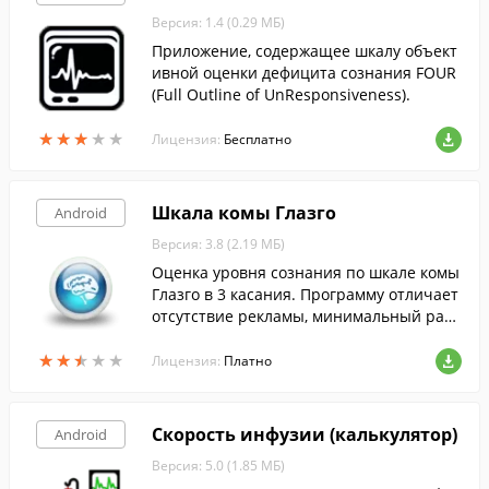
Версия: 1.4 (0.29 МБ)
Приложение, содержащее шкалу объект
ивной оценки дефицита сознания FOUR
(Full Outline of UnResponsiveness).
★
★
★
★
★
★
★
★
★
★
Лицензия:
Бесплатно
Шкала комы Глазго
Android
Версия: 3.8 (2.19 МБ)
Оценка уровня сознания по шкале комы
Глазго в 3 касания. Программу отличает
отсутствие рекламы, минимальный раз
мер приложения.
★
★
★
★
★
★
★
★
★
★
Лицензия:
Платно
Скорость инфузии (калькулятор)
Android
Версия: 5.0 (1.85 МБ)