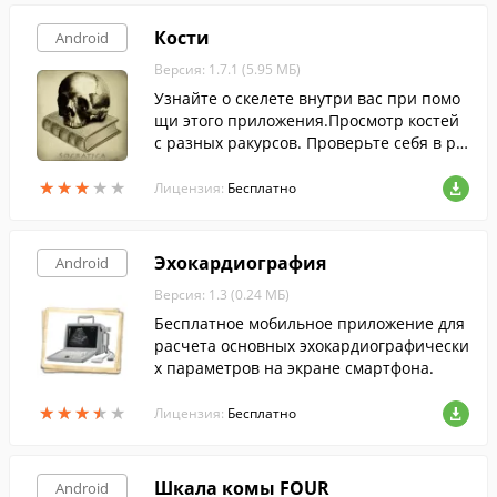
Кости
Android
Версия: 1.7.1 (5.95 МБ)
Узнайте о скелете внутри вас при помо
щи этого приложения.Просмотр костей
с разных ракурсов. Проверьте себя в ре
жиме викторины.
★
★
★
★
★
★
★
★
★
★
Лицензия:
Бесплатно
Эхокардиография
Android
Версия: 1.3 (0.24 МБ)
Бесплатное мобильное приложение для
расчета основных эхокардиографически
х параметров на экране смартфона.
★
★
★
★
★
★
★
★
★
★
Лицензия:
Бесплатно
Шкала комы FOUR
Android