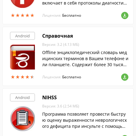
включает в себя протоколы диагностики
и лечения заболеваний, справочник зар
★
★
★
★
★
★
★
★
★
★
егистрированных лекарственных средст
Лицензия:
Бесплатно
в и тп.
Справочная
Android
Версия: 3.2 (4.13 МБ)
Offline энциклопедический cловарь мед
ицинских терминов в Вашем телефоне и
ли планшете. Содержит более 30 тысяч
словарных статей.
★
★
★
★
★
★
★
★
★
★
Лицензия:
Бесплатно
NIHSS
Android
Версия: 3.6 (2.54 МБ)
Программа позволяет провести быстру
ю оценку выраженности неврологическ
ого дефицита при инсульте с помощью
Шкалы инсульта Национального инстит