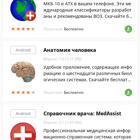
МКБ-10 и АТХ в вашем телефоне. Эти ме
ждународные классификаторы разработ
аны и рекомендованы ВОЗ. Скачайте бе
сплатно с FreeSoft.
★
★
★
★
★
★
★
★
★
★
Лицензия:
Бесплатно
Анатомия человека
Android
Версия: 1.0 (3.31 МБ)
Удобное приложение, содержащее инфо
рмацию о шестнадцати различных биол
огических системах. Скачайте бесплатн
о с FreeSoft.
★
★
★
★
★
★
★
★
★
★
Лицензия:
Бесплатно
Справочник врача: MedAssist
Android
Версия: 3.1 (2.49 МБ)
Профессиональная медицинская инфор
мационно-справочная система, которая