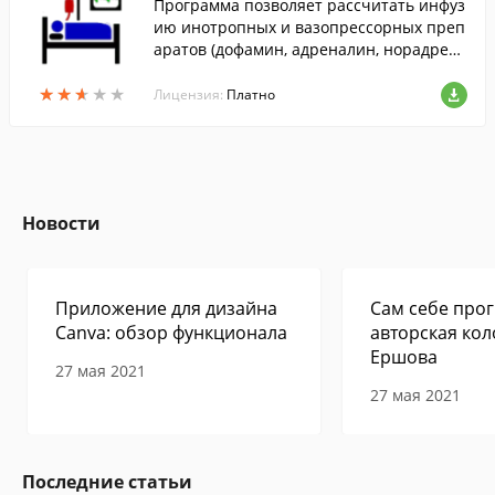
Программа позволяет рассчитать инфуз
ию инотропных и вазопрессорных преп
аратов (дофамин, адреналин, норадрена
лин, мезатон, добутамин) через перфузо
★
★
★
★
★
★
★
★
★
★
р с учетом веса пациента и различных
Лицензия:
Платно
вариантов разведения раствора.
Новости
Приложение для дизайна
Сам себе прог
Canva: обзор функционала
авторская кол
Ершова
27 мая 2021
27 мая 2021
Последние статьи