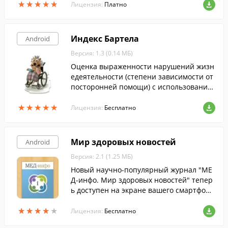
★
★
★
★
★
★
★
★
★
★
ута здоровья (NIHSS).
Лицензия:
Платно
Индекс Бартела
Android
Версия: 1.3 (0.14 МБ)
Оценка выраженности нарушений жизн
едеятельности (степени зависимости от
посторонней помощи) с использование
м индекса Бартела.
★
★
★
★
★
★
★
★
★
★
Лицензия:
Бесплатно
Мир здоровых новостей
Android
Версия: 2.1 (1.25 МБ)
Новый научно-популярный журнал "МЕ
Д-инфо. Мир здоровых новостей" тепер
ь доступен на экране вашего смартфон
а.
★
★
★
★
★
★
★
★
★
★
Лицензия:
Бесплатно