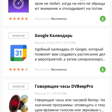
орое не любит, когда на него не обраща
ют внимание и откладывают на потом.
★
★
★
★
★
★
★
★
★
★
Лицензия:
Бесплатно
Google Календарь
Android
Версия: 2026.29.0- (27.9 МБ)
Удобный календарь от Google, который
позволит вам создавать расписание дел
и мероприятий, а затем синхронизиров
ать его со всеми вашими устройствами.
★
★
★
★
★
★
★
★
★
★
Лицензия:
Бесплатно
Говорящие часы DVBeepPro
Android
Версия: 9.1 (29.63 МБ)
Говорящие часы или часовой бипер. На
значение программы: оповещать о теку
щем времени голосом или звуковым сиг