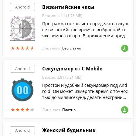
Византийские часы
Android
Версия: 1.1.1 (1.78 МБ)
Программа позволяет определять текущ
ее византийское время в выбранной то
чке земного шара. В приложении преду
смотрена возможность хранить несколь
★
★
★
★
★
★
★
★
★
★
ко различных местоположений и быстр
Лицензия:
Бесплатно
о переключаться между ними.
Секундомер от C Mobile
Android
Версия: 3.91 (8.21 МБ)
Простой и удобный секундомер под And
roid. Он может измерять время с точнос
тью до миллисекунд, делать неограниче
нное количество кругов, продолжать ра
★
★
★
★
★
★
★
★
★
★
боту после перезагрузки.
Лицензия:
Платно
Женский будильник
Android