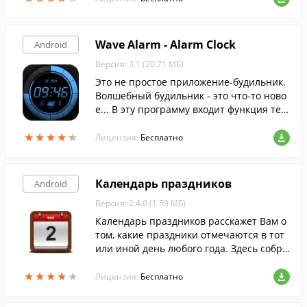
Wave Alarm - Alarm Clock
Android
Версия: 3.1 (20.71 МБ)
Это не простое приложение-будильник.
Волшебный будильник - это что-то ново
е... В эту программу входит функция тех
нологии позиционного управления - но
★
★
★
★
★
★
★
★
★
★
вый способ просыпаться по утрам.
Лицензия:
Бесплатно
Календарь праздников
Android
Версия: 2.4.0 (1.59 МБ)
Календарь праздников расскажет Вам о
том, какие праздники отмечаются в тот
или иной день любого года. Здесь собра
ны национальные праздники России, Ук
★
★
★
★
★
★
★
★
★
★
раины и Белоруссии.
Лицензия:
Бесплатно