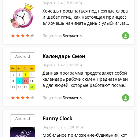
Версия: 2.4 (15.81 МБ)
Хочешь просыпаться под нежные слова
и щебет птиц, как настоящая принцесс
а? Хочешь начинать день с улыбки? Лас
ковый мужской голос разбудит тебя и по
★
★
★
★
★
★
★
★
★
★
желает доброго утра.
Лицензия:
Бесплатно
Календарь Смен
Android
Версия: 1.42 (1.01 МБ)
Данная программа представляет собой
календарь рабочих смен.Предназначен
а для людей, которые работают посмен
но или имеют циклический график рабо
★
★
★
★
★
★
★
★
★
★
ты. Позволяет определить режим работ
Лицензия:
Бесплатно
ы на каждый день, причем не только дл
я себя но и еще для трёх человек.
Funny Clock
Android
Версия: 0.9.7 (7.96 МБ)
Мобильное приложение-будильник, кот