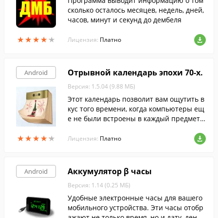
Программа выводит информацию о том
сколько осталось месяцев, недель, дней,
часов, минут и секунд до дембеля
★
★
★
★
★
★
★
★
★
★
Лицензия:
Платно
Отрывной календарь эпохи 70-х.
Android
Версия: 1.5.04 (9.88 МБ)
Этот календарь позволит вам ощутить в
кус того времени, когда компьютеры ещ
е не были встроены в каждый предмет в
вашем доме и новый день отмечался но
★
★
★
★
★
★
★
★
★
★
вым сорванным листком календаря. В эт
Лицензия:
Платно
ом приложении вы узнаете о знаменате
льных событиях в этот день произошед
ших в двадцатом веке.
Аккумулятор β часы
Android
Версия: 1.14 (0.25 МБ)
Удобные электронные часы для вашего
мобильного устройства. Эти часы отобр
ажают не только время, но и дату, день