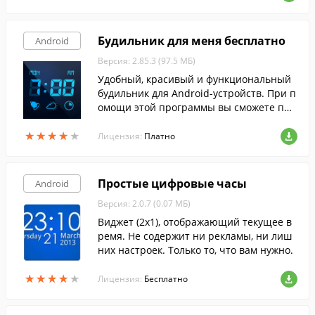
Будильник для меня бесплатно
Android
Версия: 2.85.3 (97.5 МБ)
Удобный, красивый и функциональный
будильник для Android-устройств. При п
омощи этой программы вы сможете пре
вратить свое мобильное устройство в н
★
★
★
★
★
★
★
★
★
★
астоящие прикроватные часы...
Лицензия:
Платно
Простые цифровые часы
Android
Версия: 2.0.7 (0.07 МБ)
Виджет (2х1), отображающий текущее в
ремя. Не содержит ни рекламы, ни лиш
них настроек. Только то, что вам нужно.
★
★
★
★
★
★
★
★
★
★
Лицензия:
Бесплатно