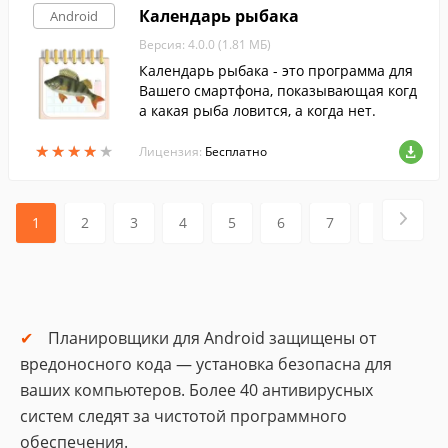
Календарь рыбака
Android
Версия: 4.0.0 (1.81 МБ)
Календарь рыбака - это программа для
Вашего смартфона, показывающая когд
а какая рыба ловится, а когда нет.
★
★
★
★
★
★
★
★
★
★
Лицензия:
Бесплатно
1
2
3
4
5
6
7
8
9
Планировщики для Android защищены от
вредоносного кода — установка безопасна для
ваших компьютеров. Более 40 антивирусных
систем следят за чистотой программного
обеспечения.