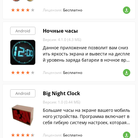
налом, когда нет возможности смотреть
★
★
★
★
★
★
★
★
★
★
на часы.
Лицензия:
Бесплатно
Ночные часы
Android
Версия: 4.1.0 (4.3 МБ)
Данное приложение позволит вам сниз
ить яркость экрана и вывести на диспле
й уровень заряда батареи в ночное вре
мя на своём Android-устройстве.
★
★
★
★
★
★
★
★
★
★
Лицензия:
Бесплатно
Big Night Clock
Android
Версия: 1.0 (0.44 МБ)
Большие часы на экране вашего мобиль
ного устройства. Программа включает в
себя гибкую систему настроек, которая
позволит вам настроить отображение в
★
★
★
★
★
★
★
★
★
★
ремени так, как вам удобно.
Лицензия:
Бесплатно