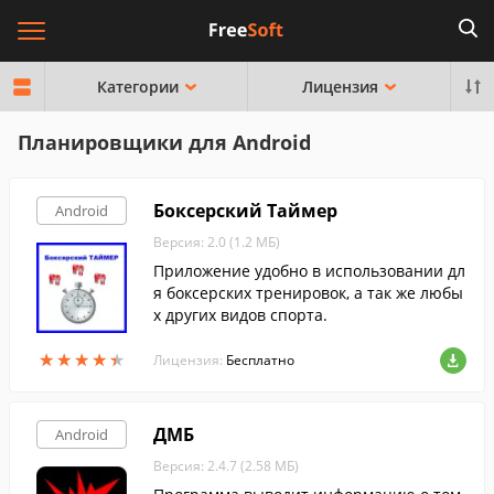
Категории
Лицензия
Планировщики для Android
Боксерский Таймер
Android
Версия: 2.0 (1.2 МБ)
Приложение удобно в использовании дл
я боксерских тренировок, а так же любы
х других видов спорта.
★
★
★
★
★
★
★
★
★
★
Лицензия:
Бесплатно
ДМБ
Android
Версия: 2.4.7 (2.58 МБ)