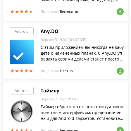
недели и уровень заряда аккумулятора.
★
★
★
★
★
★
★
★
★
★
Лицензия:
Бесплатно
Any.DO
Android
Версия: 5.19.0.2 (64.07 МБ)
С этим приложением вы никогда не забу
дете о намеченных планах. С Any.DO уп
равлять своими делами станет просто к
ак никогда.
★
★
★
★
★
★
★
★
★
★
Лицензия:
Платно
Таймер
Android
Версия: 2.15 (2.28 МБ)
Таймер обратного отсчета с интуитивно
понятным интерфейсом, предназначен
ный для Android-гаджетов. Установите т
аймер, проводя вверх или вниз на соотв
★
★
★
★
★
★
★
★
★
★
етствующий номер.
Лицензия:
Бесплатно