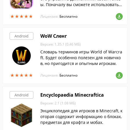
ы. Поначалу вы сможете использовать е
го как обычное зеркало, за одним мален
★
★
★
★
★
★
★
★
★
★
ьким исключением.
Лицензия:
Бесплатно
WoW Сленг
Android
Версия: 1.35.1 (0.46 МБ)
Словарь терминов игры World of Warcra
ft. Будет особенно полезен для новичко
в, но пригодится и опытным игрокам.
★
★
★
★
★
★
★
★
★
★
Лицензия:
Бесплатно
Encyclopaedia Minecraftica
Android
Версия: 2.1 (1.08 МБ)
Энциклопедия для игроков в Minecraft, к
оторая содержит информацию о блоках,
предметах для крафта и мобах.