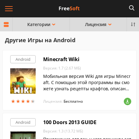
Категории
Лицензия
Другие Игры на Android
Minecraft Wiki
Android
Версия: 1.7 (2.67 МБ)
Мобильная версия Wiki для игры Minecr
aft. С помощью этой программы вы смо
жете узнать рецепты крафтов, описание
ингредиентов, их среды обитания, опис
★
★
★
★
★
★
★
★
★
★
ания мобов и многое другое.
Лицензия:
Бесплатно
100 Doors 2013 GUIDE
Android
Версия: 1.3 (13.72 МБ)