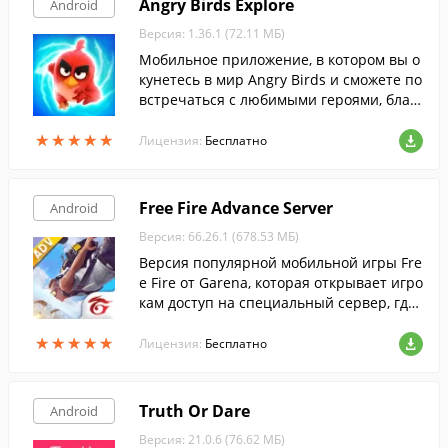
Angry Birds Explore
Android
Версия: 1.36.1 (72.11 МБ)
Мобильное приложение, в котором вы о
кунетесь в мир Angry Birds и сможете по
встречаться с любимыми героями, благ
одаря технологии дополненной реально
★
★
★
★
★
★
★
★
★
★
сти.
Лицензия:
Бесплатно
Free Fire Advance Server
Android
Версия: 66.26.1 (678.53 МБ)
Версия популярной мобильной игры Fre
e Fire от Garena, которая открывает игро
кам доступ на специальный сервер, где
можно опробовать все свежие нововвед
★
★
★
★
★
★
★
★
★
★
ения, до их релиза в официальной верс
Лицензия:
Бесплатно
ии.
Truth Or Dare
Android
Версия: 21.0.6 (76.62 МБ)