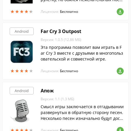
едствий.
★
★
★
★
★
★
★
★
★
★
Лицензия:
Бесплатно
Far Cry 3 Outpost
Android
Версия: 1.0.5 (12.86 МБ)
Эта программа позволит вам играть в F
ar Cry 3 вместе с друзьями в многопольз
овательской и совместной игре.
★
★
★
★
★
★
★
★
★
★
Лицензия:
Бесплатно
Апож
Android
Версия: 1.1 (1.3 МБ)
Смысл игры заключается в отгадывании
развернутых в обратную сторону песен.
Несколько песен изначально будут дост
упны вам из каталога. Новые - можно ск
★
★
★
★
★
★
★
★
★
★
ачать с сервера, либо записать самосто
Лицензия:
Бесплатно