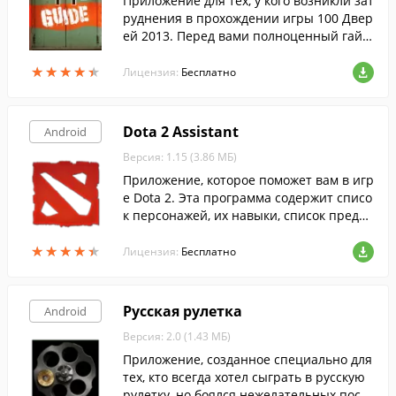
Приложение для тех, у кого возникли зат
руднения в прохождении игры 100 Двер
ей 2013. Перед вами полноценный гайд
по прохождению вышеупомянутой игр
★
★
★
★
★
★
★
★
★
★
ы.
Лицензия:
Бесплатно
Dota 2 Assistant
Android
Версия: 1.15 (3.86 МБ)
Приложение, которое поможет вам в игр
е Dota 2. Эта программа содержит списо
к персонажей, их навыки, список предм
етов и их апгрейдов.
★
★
★
★
★
★
★
★
★
★
Лицензия:
Бесплатно
Русская рулетка
Android
Версия: 2.0 (1.43 МБ)
Приложение, созданное специально для
тех, кто всегда хотел сыграть в русскую
рулетку, но боялся нежелательных посл