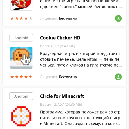
ошки. В этой игре ваш ушастый любиме
ц должен "ловить" мышей, бегающих по
дисплею мобильного устройства.
★
★
★
★
★
★
★
★
★
★
Лицензия:
Бесплатно
Cookie Clicker HD
Android
Версия: 1.2 (9.42 МБ)
Браузерная игра, в которой предстоит г
отовить печенье. Цель игры — печь пе
ченьки, путем кликов на гигантскую печ
еньку, собирая достаточное количество
★
★
★
★
★
★
★
★
★
★
очков для приобретения построек.
Лицензия:
Бесплатно
Circle for Minecraft
Android
Версия: 2.7.57 (24.36 МБ)
Программа, которая поможет вам со стр
оительством круглых конструкций в игр
е Minecraft. Онасоздаст схему, по которо