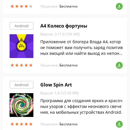
й вы сможете расставлять блоки, чтобы
★
★
★
★
★
★
★
★
★
★
у вас получился круг.
Лицензия:
Бесплатно
А4 Колесо фортуны
Android
Версия: 3.11.9 (106 МБ)
Приложение от блогера Влада А4, котор
ое поможет вам получить заряд позитив
ных эмоций или найти выход из непоня
тных ситуаций.
★
★
★
★
★
★
★
★
★
★
Лицензия:
Бесплатно
Glow Spin Art
Android
Версия: 1.0.3 (5.99 МБ)
Программа для создания ярких и красоч
ных узоров с эффектом неонового свече
ния, на мобильных устройствах Android.
★
★
★
★
★
★
★
★
★
★
Лицензия:
Бесплатно