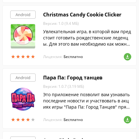
Christmas Candy Cookie Clicker
Android
Версия: 1.0 (9.4 МБ)
Увлекательная игра, в которой вам пред
стоит готовить рождественские леденц
ы. Для этого вам необходимо как можно
быстрее нажимать на огромный кусок л
★
★
★
★
★
★
★
★
★
★
еденца.
Лицензия:
Бесплатно
Пара Па: Город танцев
Android
Версия: 1.0.7 (3.19 МБ)
Это приложение позволит вам узнавать
последние новости и участвовать в акц
иях игры "Пара Па: Город Танцев" прям
о с вашего Android устройства.
★
★
★
★
★
★
★
★
★
★
Лицензия:
Бесплатно