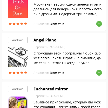
Мобильная версия одноименной игры,и
деальной для вечеринок и простых встр
еч с друзьями. Содержит три режима, п
одходящих для детей,подростков и взро
★
★
★
★
★
★
★
★
★
★
слых.
Лицензия:
Бесплатно
Angel Piano
Android
Версия: 1.0.9 (0.84 МБ)
С помощью этой программы любой смо
жет легко начать играть на пианино, да
же если он этого никогда не умел.
★
★
★
★
★
★
★
★
★
★
Лицензия:
Бесплатно
Enchanted mirror
Android
Версия: 1.2.3 (5.04 МБ)
Забавное приложение, которым вы мож
ете управлять движениями своей голов