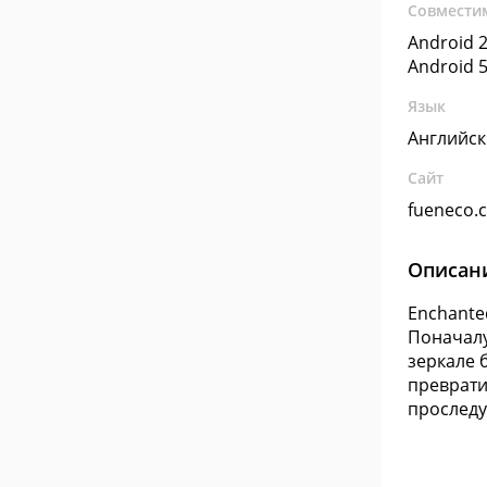
Совмести
Android 2
Android 5
Язык
Английс
Сайт
fueneco.
Описан
Enchante
Поначалу
зеркале 
преврати
проследу