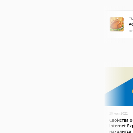
T
v
Ве
20 мая 2022
Свойства о
Internet Ex
находится