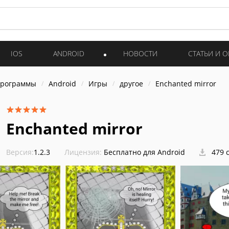
IOS
ANDROID
НОВОСТИ
СТАТЬИ И 
программы
Android
Игры
другое
Enchanted mirror
Enchanted mirror
Версия:
1.2.3
Лицензия:
Бесплатно для Android
479 