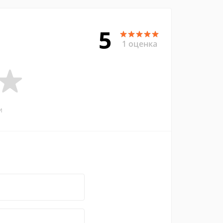
5
1 оценка
и