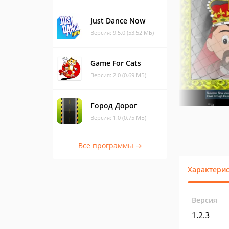
Just Dance Now
Версия: 9.5.0 (53.52 МБ)
Game For Cats
Версия: 2.0 (0.69 МБ)
Город Дорог
Версия: 1.0 (0.75 МБ)
Все программы →
Характери
Версия
1.2.3