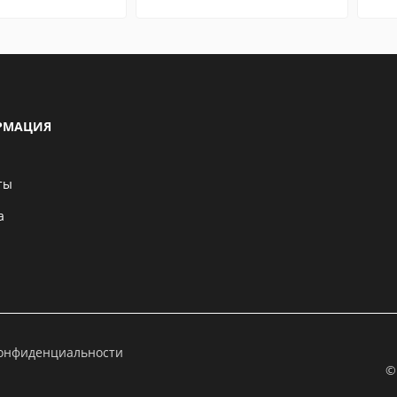
РМАЦИЯ
ты
а
конфиденциальности
©