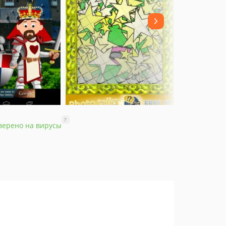
?
верено на вирусы