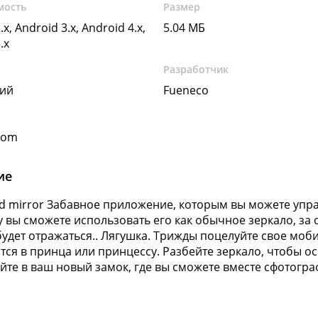
мость
Размер
.x, Android 3.x, Android 4.x,
5.04 МБ
.x
Разработчик
кий
Fueneco
com
ие
d mirror Забавное приложение, которым вы можете упр
 вы сможете использовать его как обычное зеркало, за
будет отражаться.. Лягушка. Трижды поцелуйте свое моб
тся в принца или принцессу. Разбейте зеркало, чтобы ос
йте в ваш новый замок, где вы сможете вместе сфотогра