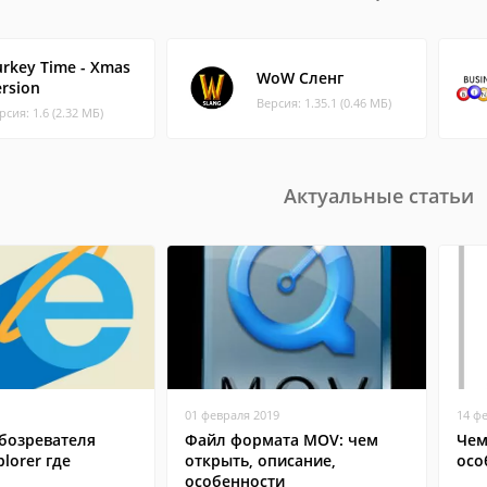
urkey Time - Xmas
WoW Сленг
ersion
Версия: 1.35.1 (0.46 МБ)
рсия: 1.6 (2.32 МБ)
Актуальные статьи
01 февраля 2019
14 ф
бозревателя
Файл формата MOV: чем
Чем
plorer где
открыть, описание,
осо
особенности