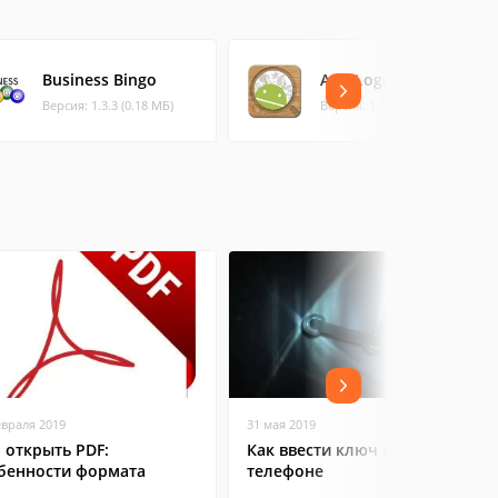
Business Bingo
App Logo Quiz
Версия: 1.3.3 (0.18 МБ)
Версия: 1.1 (3.68 МБ)
евраля 2019
31 мая 2019
 открыть PDF:
Как ввести ключ в Steam на
бенности формата
телефоне