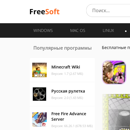
WINDOWS
MAC OS
LINUX
Популярные программы
Бесплатные 
Minecraft Wiki
Версия: 1.7 (2.67 МБ)
Русская рулетка
Версия: 2.0 (1.43 МБ)
Free Fire Advance
Server
Версия: 66.26.1 (678.53 МБ)