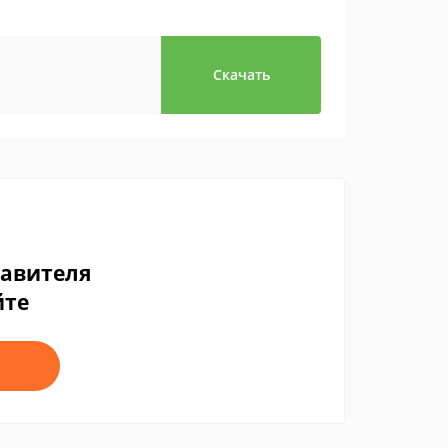
Скачать
тавителя
йте