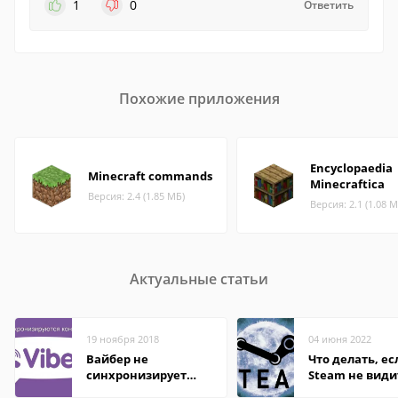
1
0
Ответить
Похожие приложения
Encyclopaedia
Minecraft commands
Minecraftica
Версия: 2.4 (1.85 МБ)
Версия: 2.1 (1.08 М
Актуальные статьи
19 ноября 2018
04 июня 2022
Вайбер не
Что делать, ес
синхронизирует
Steam не види
контакты
установленную