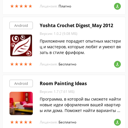
рофессионалам для создания качествен
★
★
★
★
★
★
★
★
★
★
ного контента и вариантов дизайна для
Лицензия:
Платно
любых проектов.
Yoshta Crochet Digest_May 2012
Android
Версия: 1.0.2 (9.08 МБ)
Приложение порадует опытных мастери
ц и мастеров, которые любят и умеют вя
зать в стиле фриформ.
★
★
★
★
★
★
★
★
★
★
Лицензия:
Бесплатно
Room Painting Ideas
Android
Версия: 1.7 (7.61 МБ)
Программа, в которой вы сможете найти
новые идеи оформления вашей квартир
ы или дома. Поможет найти варианты д
ля оформления практически любых ком
★
★
★
★
★
★
★
★
★
★
нат.
Лицензия:
Бесплатно