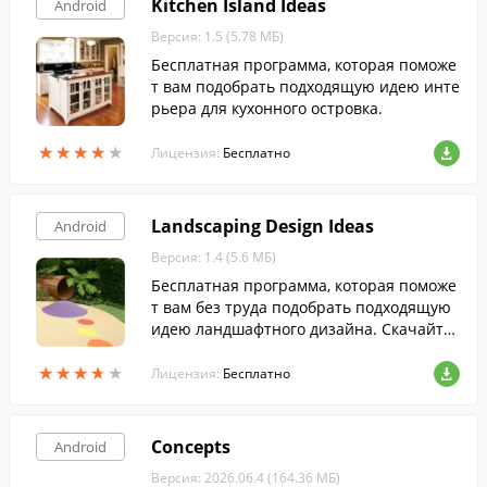
Kitchen Island Ideas
Android
Версия: 1.5 (5.78 МБ)
Бесплатная программа, которая поможе
т вам подобрать подходящую идею инте
рьера для кухонного островка.
★
★
★
★
★
★
★
★
★
★
Лицензия:
Бесплатно
Landscaping Design Ideas
Android
Версия: 1.4 (5.6 МБ)
Бесплатная программа, которая поможе
т вам без труда подобрать подходящую
идею ландшафтного дизайна. Скачайте
бесплатно с FreeSoft.
★
★
★
★
★
★
★
★
★
★
Лицензия:
Бесплатно
Concepts
Android
Версия: 2026.06.4 (164.36 МБ)