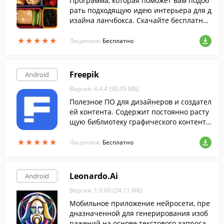
Программа, которая поможет вам подоб
рать подходящую идею интерьера для д
изайна ланчбокса. Скачайте бесплатно
с FreeSoft.
★
★
★
★
★
★
★
★
★
★
Лицензия:
Бесплатно
Freepik
Android
Версия: 4.4.4 (90.95 МБ)
Полезное ПО для дизайнеров и создател
ей контента. Содержит постоянно расту
щую библиотеку графического контент
а: от иконок и готовых изображений до
★
★
★
★
★
★
★
★
★
★
шаблонов, для использования в ваших п
Лицензия:
Бесплатно
роектах.
Leonardo.Ai
Android
Версия: 1.0.60 (24.11 МБ)
Мобильное приложение нейросети, пре
дназначенной для генерирования изоб
ражений на основе текстового запроса.