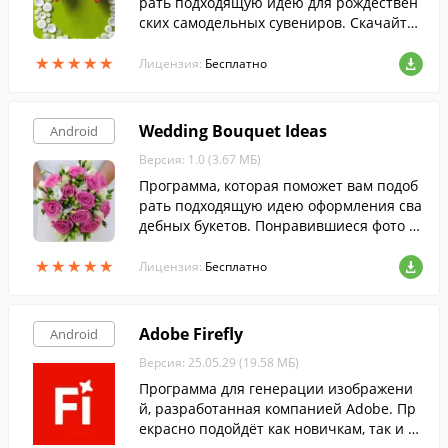
рать подходящую идею для рождествен
ских самодельных сувениров. Скачайте
бесплатно с FreeSoft.
★
★
★
★
★
★
★
★
★
★
Лицензия:
Бесплатно
Wedding Bouquet Ideas
Android
Версия: 1.0 (3.67 МБ)
Программа, которая поможет вам подоб
рать подходящую идею оформления сва
дебных букетов. Понравившиеся фото в
ы можете установить в качестве обоев р
★
★
★
★
★
★
★
★
★
★
абочего стола или поделиться с друзьям
Лицензия:
Бесплатно
и и родными.
Adobe Firefly
Android
Версия: 25.05.29 (19.58 МБ)
Программа для генерации изображени
й, разработанная компанией Adobe. Пр
екрасно подойдёт как новичкам, так и п