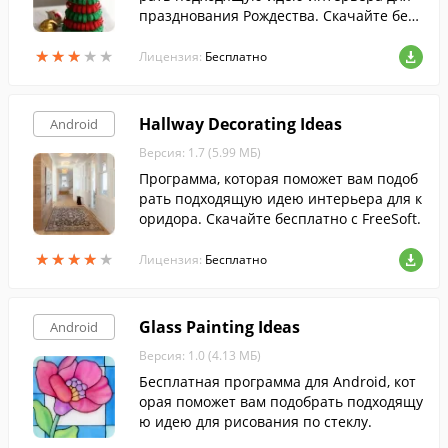
празднования Рождества. Скачайте бес
платно с FreeSoft.
★
★
★
★
★
★
★
★
★
★
Лицензия:
Бесплатно
Hallway Decorating Ideas
Android
Версия: 1.7 (5.99 МБ)
Программа, которая поможет вам подоб
рать подходящую идею интерьера для к
оридора. Скачайте бесплатно с FreeSoft.
★
★
★
★
★
★
★
★
★
★
Лицензия:
Бесплатно
Glass Painting Ideas
Android
Версия: 1.0 (4.13 МБ)
Бесплатная программа для Android, кот
орая поможет вам подобрать подходящу
ю идею для рисования по стеклу.