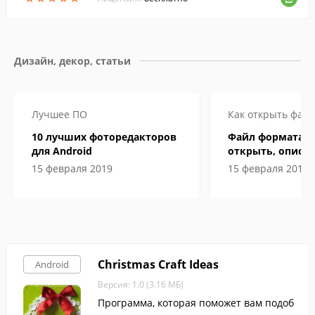
Дизайн, декор, статьи
Лучшее ПО
Как открыть файл
10 лучших фоторедакторов
Файл формата P
для Android
открыть, описан
особенности
15 февраля 2019
15 февраля 2019
Christmas Craft Ideas
Android
Версия: 1.0 (3.16 МБ)
Программа, которая поможет вам подоб