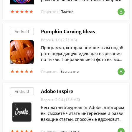
★
★
★
★
★
★
★
★
★
★
Лицензия:
Платно
Pumpkin Carving Ideas
Android
Версия: 1.0 (2.75 МБ)
Программа, которая поможет вам подоб
рать подходящую идею для вырезания
по тыкве. Понравившиеся фото вы може
те установить в качестве обоев рабочег
★
★
★
★
★
★
★
★
★
★
о стола или поделиться с друзьями и ро
Лицензия:
Бесплатно
дными.
Adobe Inspire
Android
Версия: 2.0.4 (13.8 МБ)
Бесплатный журнал от Adobe, в котором
вы сможете читать интересные и разви
вающие статьи, способные вдохновить
и любителя, и профессионала.
★
★
★
★
★
★
★
★
★
★
Лицензия:
Бесплатно