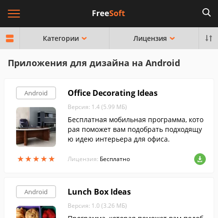
Категории
Лицензия
Приложения для дизайна на Android
Office Decorating Ideas
Android
Версия: 1.4 (5.99 МБ)
Бесплатная мобильная программа, кото
рая поможет вам подобрать подходящу
ю идею интерьера для офиса.
★
★
★
★
★
★
★
★
★
★
Лицензия:
Бесплатно
Lunch Box Ideas
Android
Версия: 1.0 (3.26 МБ)