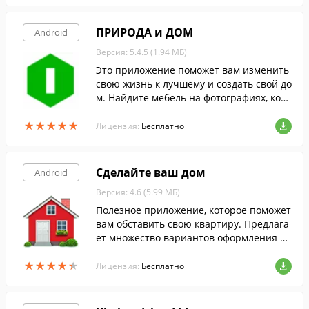
ПРИРОДА и ДОМ
Android
Версия: 5.4.5 (1.94 МБ)
Это приложение поможет вам изменить
свою жизнь к лучшему и создать свой до
м. Найдите мебель на фотографиях, кото
рая действительно вам нравится и узна
★
★
★
★
★
★
★
★
★
★
йте, что еще создают эти производител
Лицензия:
Бесплатно
и.
Сделайте ваш дом
Android
Версия: 4.6 (5.99 МБ)
Полезное приложение, которое поможет
вам обставить свою квартиру. Предлага
ет множество вариантов оформления ра
зных комнат.
★
★
★
★
★
★
★
★
★
★
Лицензия:
Бесплатно