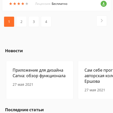
★
★
★
★
★
★
★
★
★
★
Лицензия:
Бесплатно
1
2
3
4
Новости
Приложение для дизайна
Сам себе прог
Canva: обзор функционала
авторская кол
Ершова
27 мая 2021
27 мая 2021
Последние статьи