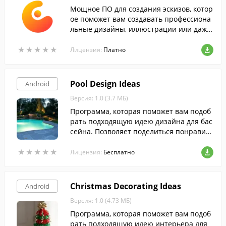
Мощное ПО для создания эскизов, котор
ое поможет вам создавать профессиона
льные дизайны, иллюстрации или даже
организовывать свои мысли, используя
★
★
★
★
★
★
★
★
★
★
бесконечный холст на экране вашего см
Лицензия:
Платно
артфона.
Pool Design Ideas
Android
Версия: 1.0 (3.7 МБ)
Программа, которая поможет вам подоб
рать подходящую идею дизайна для бас
сейна. Позволяет поделиться понравив
шимися фотографиями с друзьями и род
★
★
★
★
★
★
★
★
★
★
ными.
Лицензия:
Бесплатно
Christmas Decorating Ideas
Android
Версия: 1.0 (4.73 МБ)
Программа, которая поможет вам подоб
рать подходящую идею интерьера для