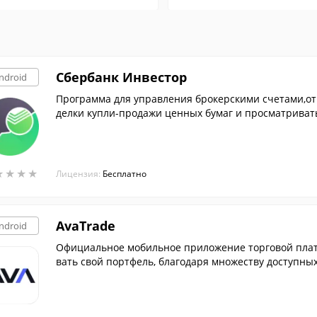
Сбербанк Инвестор
ndroid
Программа для управления брокерскими счетами,от
делки купли-продажи ценных бумаг и просматривать
фона.
★
★
★
★
★
★
★
★
Лицензия:
Бесплатно
AvaTrade
ndroid
Официальное мобильное приложение торговой пла
вать свой портфель, благодаря множеству доступны