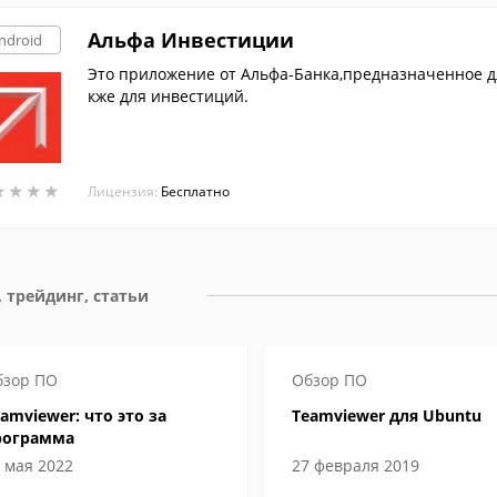
Альфа Инвестиции
ndroid
Это приложение от Альфа-Банка,предназначенное дл
кже для инвестиций.
★
★
★
★
★
★
★
★
Лицензия:
Бесплатно
, трейдинг, статьи
бзор ПО
Обзор ПО
amviewer: что это за
Teamviewer для Ubuntu
рограмма
 мая 2022
27 февраля 2019