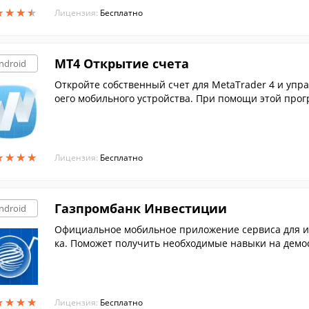
★
★
★
★
★
★
★
★
Лицензия:
Бесплатно
МТ4 Открытие счета
ndroid
Откройте собственный счет для MetaTrader 4 и упра
оего мобильного устройства. При помощи этой прог
проще и комфортнее.
★
★
★
★
★
★
★
★
Лицензия:
Бесплатно
Газпромбанк Инвестиции
ndroid
Официальное мобильное приложение сервиса для и
ка. Поможет получить необходимые навыки на демос
й.
★
★
★
★
★
★
★
★
Лицензия:
Бесплатно