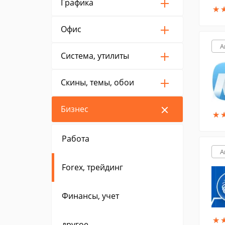
Графика
★
★
Офис
A
Система, утилиты
Скины, темы, обои
Бизнес
★
★
Работа
A
Forex, трейдинг
Финансы, учет
★
★
другое