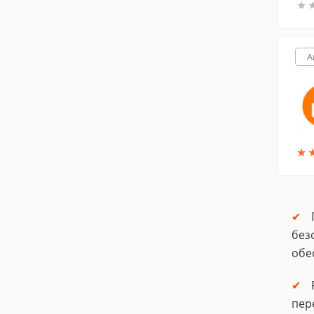
★
★
A
★
★
без
обе
пер