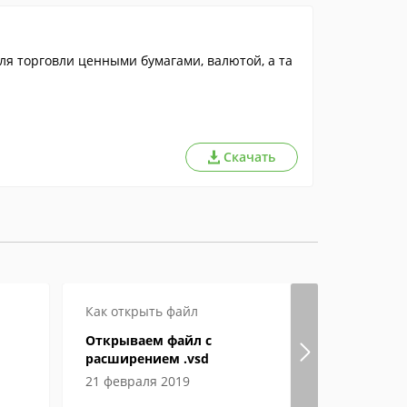
я торговли ценными бумагами, валютой, а та
Скачать
Как открыть файл
Обзор ПО
Открываем файл с
Teamviewer
расширением .vsd
программ
21 февраля 2019
30 мая 202