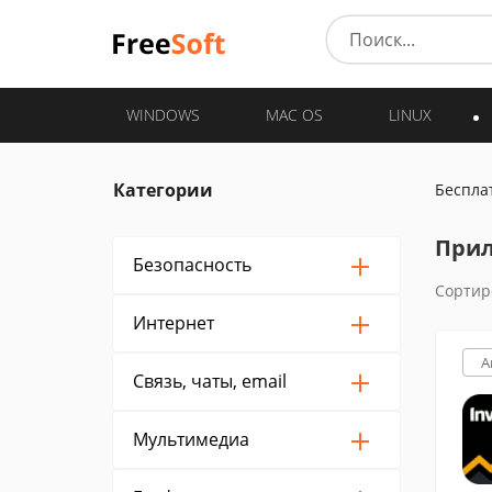
WINDOWS
MAC OS
LINUX
Категории
Беспла
Прил
Безопасность
Сортир
Интернет
A
Связь, чаты, email
Мультимедиа