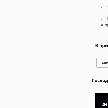
sup
В при
СП
Послед
Где