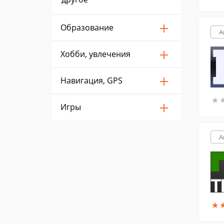
Образование
A
Хобби, увлечения
Навигация, GPS
★
★
Игры
A
★
★