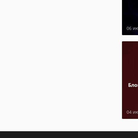
06 и
Бло
04 и