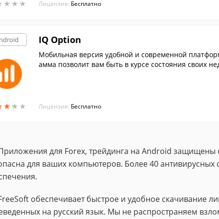
★
★
★
★
★
★
★
★
Лицензия:
Бесплатно
IQ Option
ndroid
Мобильная версия удобной и современной платфор
амма позволит вам быть в курсе состояния своих не
т. д.
★
★
★
★
★
★
★
★
Лицензия:
Бесплатно
Приложения для Forex, трейдинга на Android защищены 
опасна для ваших компьютеров. Более 40 антивирусных 
спечения.
FreeSoft обеспечивает быстрое и удобное скачивание 
еведенных на русский язык. Мы не распространяем взло