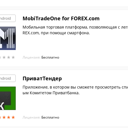
MobiTradeOne for FOREX.com
ndroid
Мобильная торговая платформа, позволяющая с легк
REX.com, при помощи смартфона.
★
★
★
★
★
★
★
★
Лицензия:
Бесплатно
ПриватТендер
ndroid
Приложение, в котором вы сможете просмотреть сп
ым Комитетом Приватбанка.
★
★
★
★
★
★
★
★
Лицензия:
Бесплатно