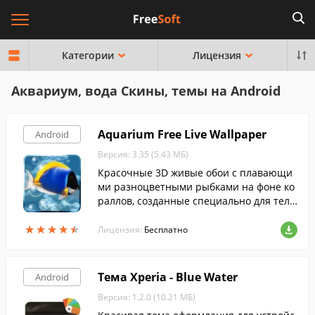
Категории
Лицензия
Аквариум, вода Скины, темы на Android
Aquarium Free Live Wallpaper
Android
Версия: 3.35 (5.43 МБ)
Красочные 3D живые обои с плавающи
ми разноцветными рыбками на фоне ко
раллов, созданные специально для теле
фонов и планшетов на Андроид.
★
★
★
★
★
★
★
★
★
★
Лицензия:
Бесплатно
Тема Xperia - Blue Water
Android
Версия: 1.2.0 (10.21 МБ)