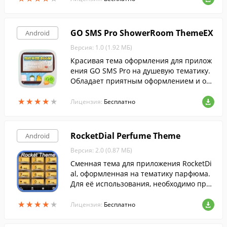
GO SMS Pro ShowerRoom ThemeEX
Android
Версия: 1.0 (1.92 МБ)
Красивая тема оформления для прилож
ения GO SMS Pro на душевую тематику.
Обладает приятным оформлением и оч
ень проста в установке.
★
★
★
★
★
★
★
★
★
★
Лицензия:
Бесплатно
RocketDial Perfume Theme
Android
Версия: 2.0 (0.87 МБ)
Сменная тема для приложения RocketDi
al, оформленная на тематику парфюма.
Для её использования, необходимо пред
варительно установить RocketDial.
★
★
★
★
★
★
★
★
★
★
Лицензия:
Бесплатно