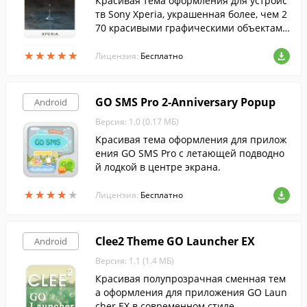
Красивая тема оформления для устройс
тв Sony Xperia, украшенная более, чем 2
70 красивыми графическими объектами
в полностью интегрированном и удобно
★
★
★
★
★
★
★
★
★
★
м интерфейсе.
Лицензия:
Бесплатно
GO SMS Pro 2-Anniversary Popup
Android
Версия: 1.0 (0.17 МБ)
Красивая тема оформления для прилож
ения GO SMS Pro с летающей подводно
й лодкой в центре экрана.
★
★
★
★
★
★
★
★
★
★
Лицензия:
Бесплатно
Clee2 Theme GO Launcher EX
Android
Версия: 1.1 (1.4 МБ)
Красивая полупрозрачная сменная тем
а оформления для приложения GO Laun
cher EX в современном стиле.