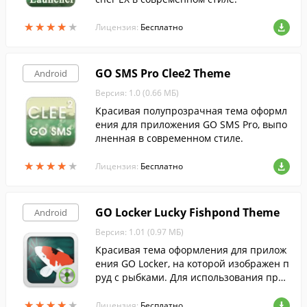
★
★
★
★
★
★
★
★
★
★
Лицензия:
Бесплатно
GO SMS Pro Clee2 Theme
Android
Версия: 1.0 (0.66 МБ)
Красивая полупрозрачная тема оформл
ения для приложения GO SMS Pro, выпо
лненная в современном стиле.
★
★
★
★
★
★
★
★
★
★
Лицензия:
Бесплатно
GO Locker Lucky Fishpond Theme
Android
Версия: 1.01 (0.97 МБ)
Красивая тема оформления для прилож
ения GO Locker, на которой изображен п
руд с рыбками. Для использования прог
раммы необходимо предварительно уст
★
★
★
★
★
★
★
★
★
★
ановить Go Luncher Ex и GO Locker.
Лицензия:
Бесплатно