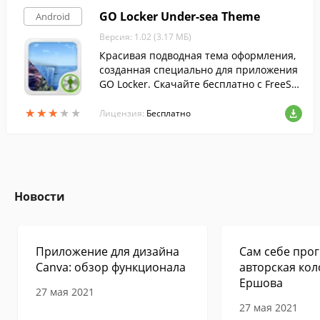
GO Locker Under-sea Theme
Android
Версия: 1.02 (3.17 МБ)
Красивая подводная тема оформления,
созданная специально для приложения
GO Locker. Скачайте бесплатно с FreeSof
t.
★
★
★
★
★
★
★
★
★
★
Лицензия:
Бесплатно
Новости
Приложение для дизайна
Сам себе прог
Canva: обзор функционала
авторская кол
Ершова
27 мая 2021
27 мая 2021