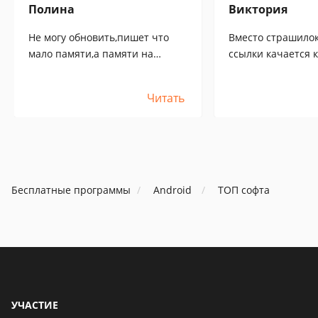
Полина
Виктория
Не могу обновить,пишет что
Вместо страшило
мало памяти,а памяти на
ссылки качается 
телефоне вагон.что делать?(((((((
браузер!!!!!!
Читать
Бесплатные программы
Android
ТОП софта
УЧАСТИЕ