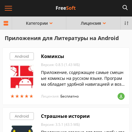
Категории
Лицензия
Приложения для Литературы на Android
Комиксы
Android
Версия: 0.8.5 (1.43 МБ)
Приложение, содержащее самые смешн
ые комиксы на русском языке. Програм
ма обладает удобной навигацией и возм
ожностью добавлять понравившиеся ко
★
★
★
★
★
★
★
★
★
★
миксы в список избранного.
Лицензия:
Бесплатно
Страшные истории
Android
Версия: 3.5.1 (43.5 МБ)