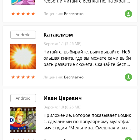
reeSoft и читайте бесплатно, на экране
своего смартфона или планшета.
★
★
★
★
★
★
★
★
★
★
Лицензия:
Бесплатно
Катаклизм
Android
Версия: 1.1 (5.46 МБ)
Читайте, выбирайте, выигрывайте! Неб
ольшая книга, где вы можете сами выби
рать развитие сюжета. Скачайте беспла
тно с FreeSoft.
★
★
★
★
★
★
★
★
★
★
Лицензия:
Бесплатно
Иван Царевич
Android
Версия: 1.0 (8.26 МБ)
Приложение, которое показывает комик
с, сделанный по популярному мультфил
ьму студии "Мельница. Смешная и захв
атывающая сказка, где действуют герои,