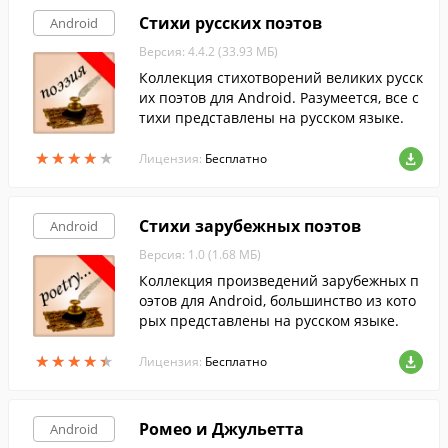
Стихи русских поэтов
Android
Версия: 4.4.2 (33.93 МБ)
Коллекция стихотворений великих русск
их поэтов для Android. Разумеется, все с
тихи представлены на русском языке.
★
★
★
★
★
★
★
★
★
★
Лицензия:
Бесплатно
Стихи зарубежных поэтов
Android
Версия: 1.0 (1.68 МБ)
Коллекция произведений зарубежных п
оэтов для Android, большинство из кото
рых представлены на русском языке.
★
★
★
★
★
★
★
★
★
★
Лицензия:
Бесплатно
Ромео и Джульетта
Android