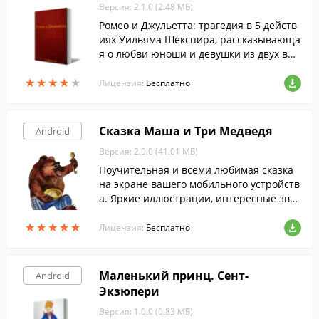
Версия: 2.1.0 (2.48 МБ)
Ромео и Джульетта: трагедия в 5 действ
иях Уильяма Шекспира, рассказывающа
я о любви юноши и девушки из двух вра
ждующих старинных родов Монтекки и
★
★
★
★
★
★
★
★
★
★
Капулетти.
Лицензия:
Бесплатно
Сказка Маша и Три Медведя
Android
Версия: 2.0.0 (41.01 МБ)
Поучительная и всеми любимая сказка
на экране вашего мобильного устройств
а. Яркие иллюстрации, интересные звук
и, забавная и веселая графика - ваш реб
★
★
★
★
★
★
★
★
★
★
енок будет в восторге.
Лицензия:
Бесплатно
Маленький принц. Сент-
Android
Экзюпери
Версия: 1.0.0 (0.83 МБ)