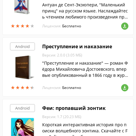
Антуан де Сент-Экзюпери, "Маленький
принц" на русском языке. Наслаждайтес
ь чтением любимого произведения пря
мо на экране своего мобильного устройс
★
★
★
★
★
★
★
★
★
★
Лицензия:
Бесплатно
тва.
Преступление и наказание
Android
Версия: 2.0.0 (3.05 МБ)
"Преступление и наказание" — роман Ф
ёдора Михайловича Достоевского, впер
вые опубликованный в 1866 году в журн
але "Русский вестник".
★
★
★
★
★
★
★
★
★
★
Лицензия:
Бесплатно
Феи: пропавший зонтик
Android
Версия: 1.7 (20.23 МБ)
Короткая интерактивная история про п
оиски волшебного зонтика. Скачайте с F