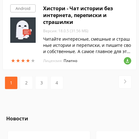
Хистори - Чат истории без
Android
интернета, переписки и
страшилки
Версия: 18.0.5 (31.56 МБ)
Читайте интересные, смешные и страш
ные истории и переписки, и пишите сво
и собственные. А самое главное для этог
о не нужен Интернет.
★
★
★
★
★
★
★
★
★
★
Лицензия:
Платно
1
2
3
4
Новости