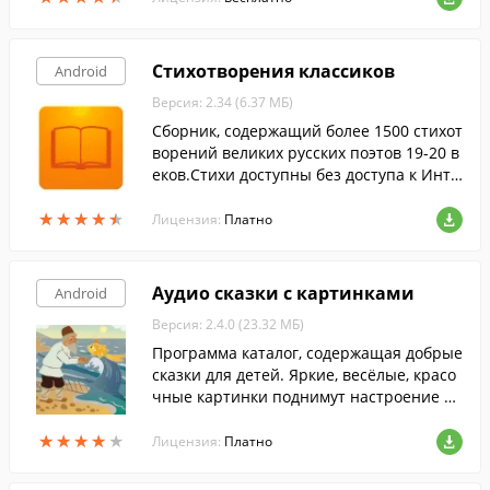
Стихотворения классиков
Android
Версия: 2.34 (6.37 МБ)
Сборник, содержащий более 1500 стихот
ворений великих русских поэтов 19-20 в
еков.Стихи доступны без доступа к Инте
рнету, предварительное скачивание не
★
★
★
★
★
★
★
★
★
★
требуется.
Лицензия:
Платно
Аудио сказки с картинками
Android
Версия: 2.4.0 (23.32 МБ)
Программа каталог, содержащая добрые
сказки для детей. Яркие, весёлые, красо
чные картинки поднимут настроение Ва
м и Вашему малышу.
★
★
★
★
★
★
★
★
★
★
Лицензия:
Платно