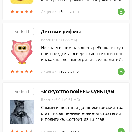
душки.
★
★
★
★
★
★
★
★
★
★
Лицензия:
Бесплатно
Детские рифмы
Android
Версия: 1.3 (1.88 МБ)
Не знаете, чем развлечь ребенка в скуч
ной поездке, а все детские стихотворен
ия, как назло, выветрились из памяти? Э
то приложение поможет вам и скрасит д
★
★
★
★
★
★
★
★
★
★
осуг вашего ребенка.
Лицензия:
Бесплатно
«Искусство войны» Сунь Цзы
Android
Версия: 6.0.1 (0.61 МБ)
Самый известный древнекитайский тра
ктат, посвящённый военной стратегии
и политике. Состоит из 13 глав.
★
★
★
★
★
★
★
★
★
★
Лицензия:
Бесплатно