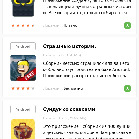
Приложение создано для того, чтобы ста
ть коллекцией лучших страшных истори
й. Все истории тщательно отбираются и
редактируются, каждая из них способна
★
★
★
★
★
★
★
★
★
★
вызвать холодный пот у любого смельча
Лицензия:
Платно
ка.
Страшные истории.
Android
Версия: 2.0 (0.66 МБ)
Сборник детских страшилок для вашего
мобильного устройства на базе Android.
Приложение распространяется бесплат
но.
★
★
★
★
★
★
★
★
★
★
Лицензия:
Бесплатно
Сундук со сказками
Android
Версия: 1.2.5 (21.99 МБ)
Это приложение - сборник из 100 лучши
х детских сказок, которые Вам рассказыв
али в детстве родители, бабушки или де