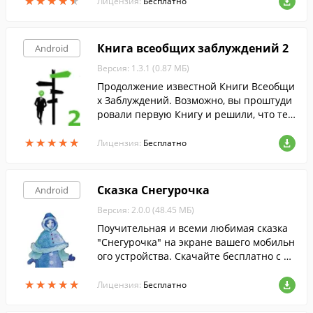
★
★
★
★
★
★
★
★
★
★
хорошо знакомые с детства.
Лицензия:
Бесплатно
Книга всеобщих заблуждений 2
Android
Версия: 1.3.1 (0.87 МБ)
Продолжение известной Книги Всеобщи
х Заблуждений. Возможно, вы проштуди
ровали первую Книгу и решили, что теп
ерь-то уж можно безопасно похваляться
★
★
★
★
★
★
★
★
★
★
своей эрудицией. Но это не совсем так.
Лицензия:
Бесплатно
Сказка Снегурочка
Android
Версия: 2.0.0 (48.45 МБ)
Поучительная и всеми любимая сказка
"Снегурочка" на экране вашего мобильн
ого устройства. Скачайте бесплатно с Fr
eeSoft.
★
★
★
★
★
★
★
★
★
★
Лицензия:
Бесплатно