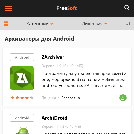
Категории
Лицензия
Архиваторы для Android
ZArchiver
Android
Версия: 1.0.10 (4.94 МБ)
Программа для управления архивами (м
енеджер архивов) на вашем мобильном
android-устройстве. ZArchiver имеет про
стой и функциональный интерфейс.
★
★
★
★
★
★
★
★
★
★
Лицензия:
Бесплатно
ArchiDroid
Android
Версия: 1.1.2 (0.46 МБ)