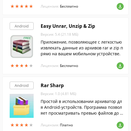
д дополнительных полезных функций.
★
★
★
★
★
★
★
★
★
★
Лицензия:
Бесплатно
Easy Unrar, Unzip & Zip
Android
Версия: 5.4 (21.18 МБ)
Приложение, позволяющее с легкостью
извлекать данные из архивов rar и zip п
рямо на вашем мобильном устройстве.
★
★
★
★
★
★
★
★
★
★
Лицензия:
Бесплатно
Rar Sharp
Android
Версия: 1.0 (4.81 МБ)
Простой в использовании архиватор дл
я Android-устройств. Программа позвол
яет просматривать превью файлов до и
х извлечения, поддерживает работу с ар
★
★
★
★
★
★
★
★
★
★
хивами, защищенными паролем.
Лицензия:
Платно