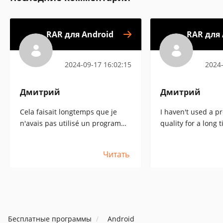
RAR для Android
RAR для 
2024-09-17 16:02:15
2024-
Дмитрий
Дмитрий
Cela faisait longtemps que je
I haven't used a p
n'avais pas utilisé un programme
quality for a long t
de cette qualité. Je ne peux pas
tell you how to use
vous remercier assez pour votre
need to do and wh
Читать
aide, il est très facile de
get out of it. Respe
comprendre l'interface et tout
fonctionne très bien. Respect !
[:+5 :]
Бесплатные программы
Android