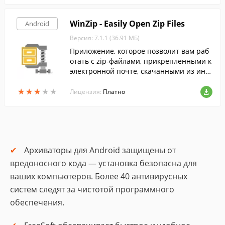
WinZip - Easily Open Zip Files
Android
Версия: 7.1.1 (36.91 МБ)
Приложение, которое позволит вам раб
отать с zip-файлами, прикрепленными к
электронной почте, скачанными из инт
ернета или сохраненными на SD-карте
★
★
★
★
★
★
★
★
★
★
или в памяти вашего мобильного устрой
Лицензия:
Платно
ства.
Архиваторы для Android защищены от
вредоносного кода — установка безопасна для
ваших компьютеров. Более 40 антивирусных
систем следят за чистотой программного
обеспечения.