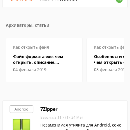
Архиваторы, статьи
Как открыть файл
Как открыть файл
Файл формата exe: чем
Особенности фо
открыть, описание,
чем открыть фа
особенности
компьютере и А
04 февраля 2019
08 февраля 2019
смартфоне
7Zipper
Android
Версия: 3.11.7 (17.24 МБ)
Незаменимая утилита для Android, соче