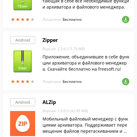
тающая в себе все необходимые функци
и архиватора и файлового менеджера.
★
★
★
★
★
★
★
★
★
★
Лицензия:
Бесплатно
Zipper
Android
Версия: 2.3.6 (15.79 МБ)
Приложение, объединившее в себе функ
ции архиватора и файлового менеджер
а. Скачайте бесплатно на freesoft.ru!
★
★
★
★
★
★
★
★
★
★
Лицензия:
Бесплатно
ALZip
Android
Версия: 1.9.0.6 (42.83 МБ)
Мобильный файловый менеджер с функ
циями архиватора. Поддерживает пере
мещение файлов перетаскиванием и ря