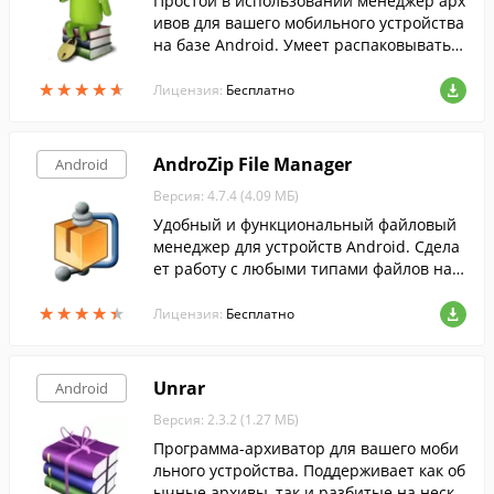
Простой в использовании менеджер арх
ивов для вашего мобильного устройства
на базе Android. Умеет распаковывать с
ледующие форматы архивов: rar, zip, ta
★
★
★
★
★
★
★
★
★
★
r, gzip (gz), bzip2 (bz2), tar.bz2, tar.gz и 7zi
Лицензия:
Бесплатно
p* (7z).
AndroZip File Manager
Android
Версия: 4.7.4 (4.09 МБ)
Удобный и функциональный файловый
менеджер для устройств Android. Сдела
ет работу с любыми типами файлов на в
ашем гаджете ещё удобнее.
★
★
★
★
★
★
★
★
★
★
Лицензия:
Бесплатно
Unrar
Android
Версия: 2.3.2 (1.27 МБ)
Программа-архиватор для вашего моби
льного устройства. Поддерживает как об
ычные архивы, так и разбитые на неско