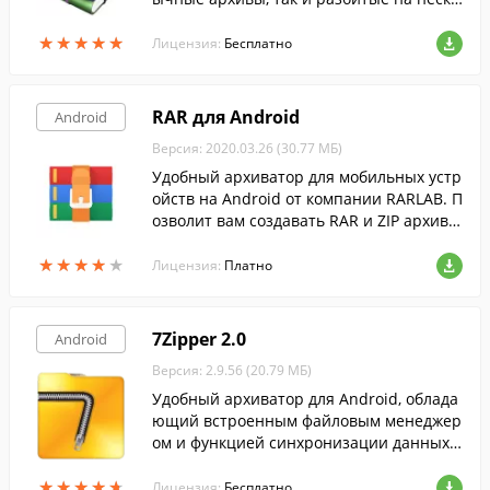
лько частей.
★
★
★
★
★
★
★
★
★
★
Лицензия:
Бесплатно
RAR для Android
Android
Версия: 2020.03.26 (30.77 МБ)
Удобный архиватор для мобильных устр
ойств на Android от компании RARLAB. П
озволит вам создавать RAR и ZIP архив
ы, а так же распаковывать архивы в бол
★
★
★
★
★
★
★
★
★
★
ьшинстве популярных форматов.
Лицензия:
Платно
7Zipper 2.0
Android
Версия: 2.9.56 (20.79 МБ)
Удобный архиватор для Android, облада
ющий встроенным файловым менеджер
ом и функцией синхронизации данных с
Google Drive и Dropbox.
★
★
★
★
★
★
★
★
★
★
Лицензия:
Бесплатно