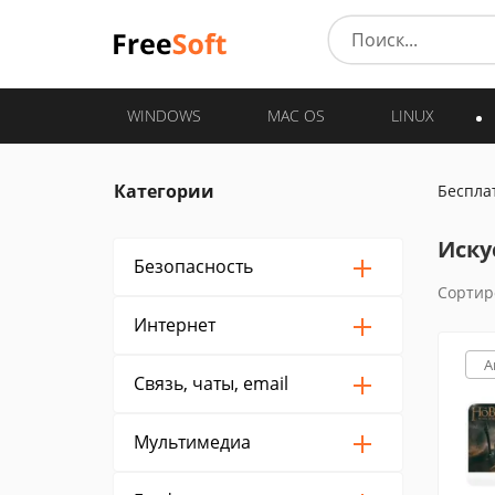
WINDOWS
MAC OS
LINUX
Категории
Беспла
Иску
Безопасность
Сортир
Интернет
A
Связь, чаты, email
Мультимедиа