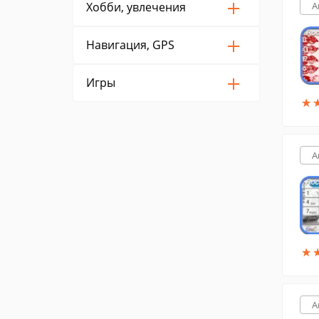
Хобби, увлечения
A
Навигация, GPS
Игры
★
★
A
★
★
A