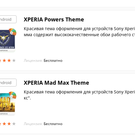
XPERIA Powers Theme
ndroid
Красивая тема оформления для устройств Sony Xperia
мма содержит высококачественные обои рабочего сто
планшетов.
★
★
★
★
★
★
★
★
Лицензия:
Бесплатно
XPERIA Mad Max Theme
ndroid
Красивая тема оформления для устройств Sony Xper
кс".
★
★
★
★
★
★
★
★
Лицензия:
Бесплатно