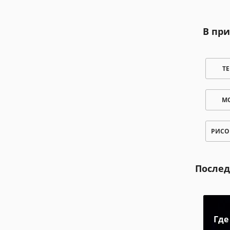
В пр
Т
М
РИСО
Послед
Где