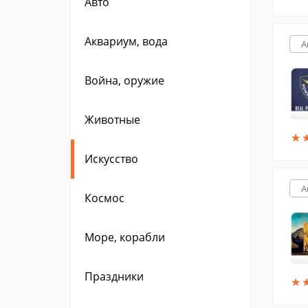
Авто
Аквариум, вода
A
Война, оружие
Животные
★
★
Искусство
A
Космос
Море, корабли
Праздники
★
★