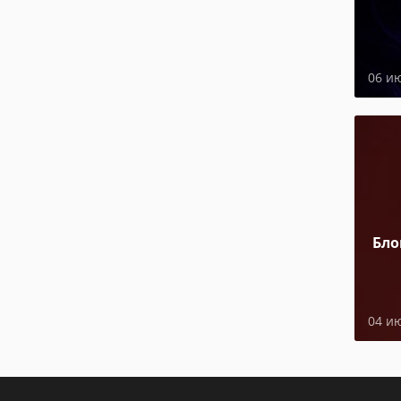
06 и
Бло
04 и