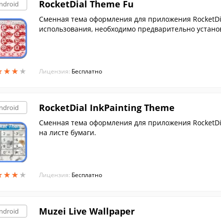
RocketDial Theme Fu
ndroid
Сменная тема оформления для приложения RocketDia
использования, необходимо предварительно установ
★
★
★
★
★
★
★
★
Лицензия:
Бесплатно
RocketDial InkPainting Theme
ndroid
Сменная тема оформления для приложения RocketDi
на листе бумаги.
★
★
★
★
★
★
★
★
Лицензия:
Бесплатно
Muzei Live Wallpaper
ndroid