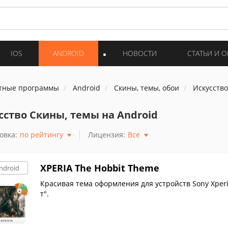
IOS
ANDROID
НОВОСТИ
СТАТЬИ И 
тные программы
Android
Скины, темы, обои
Искусство
сство Скины, темы на Android
овка:
по рейтингу
Лицензия:
Все
XPERIA The Hobbit Theme
ndroid
Красивая тема оформления для устройств Sony Xper
т".