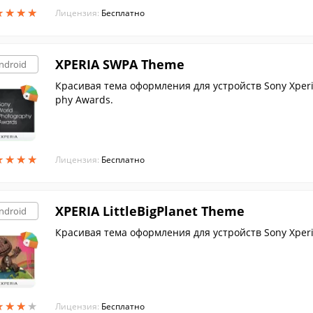
★
★
★
★
★
★
★
★
Лицензия:
Бесплатно
XPERIA SWPA Theme
ndroid
Красивая тема оформления для устройств Sony Xperi
phy Awards.
★
★
★
★
★
★
★
★
Лицензия:
Бесплатно
XPERIA LittleBigPlanet Theme
ndroid
Красивая тема оформления для устройств Sony Xperia
★
★
★
★
★
★
★
★
Лицензия:
Бесплатно