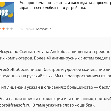
Эта программа позволит вам наслаждаться просмот
экране своего мобильного устройства.
★
★
★
★
★
★
★
★
Лицензия:
Бесплатно
Искусство Скины, темы на Android защищены от вредоно
их компьютеров. Более 40 антивирусных систем следят 
FreeSoft обеспечивает быстрое и удобное скачивание 
еведенных на русский язык. Мы не распространяем взло
Тип лицензий указан в описаниях: большинство — беспл
Если нашли ошибки в коллекции или описаниях, пожалуй
port@freesoft.ru. В теме укажите слово «ошибка».