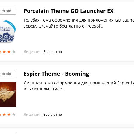
Porcelain Theme GO Launcher EX
ndroid
Голубая тема оформления для приложения GO Launc
зором. Скачайте бесплатно с FreeSoft.
★
★
★
★
★
★
★
★
Лицензия:
Бесплатно
Espier Theme - Booming
ndroid
Сменная тема оформления для приложений Espier La
изысканном стиле.
★
★
★
★
★
★
★
★
Лицензия:
Бесплатно