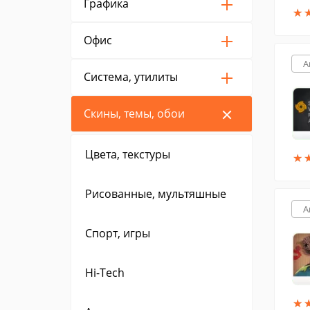
Графика
★
★
Офис
A
Система, утилиты
Скины, темы, обои
Цвета, текстуры
★
★
Рисованные, мультяшные
A
Спорт, игры
Hi-Tech
★
★