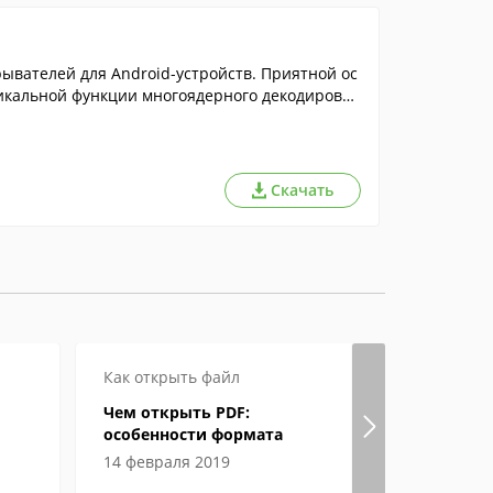
вателей для Android-устройств. Приятной ос
икальной функции многоядерного декодирован
Скачать
Как открыть файл
Настройка
Чем открыть PDF:
Свойства 
особенности формата
Internet E
находитс
14 февраля 2019
20 мая 202