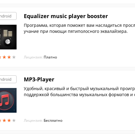
Equalizer music player booster
ndroid
Программа, которая поможет вам насладиться прос
учание при помощи пятиполосного эквалайзера.
★
★
★
★
★
★
★
★
Лицензия:
Платно
MP3-Player
ndroid
Удобный, красивый и быстрый музыкальный проигр
поддержкой большинства музыкальных форматов и 
★
★
★
★
★
★
★
★
Лицензия:
Бесплатно