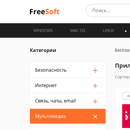
WINDOWS
MAC OS
LINUX
Категории
Беспла
Прил
Безопасность
Сортир
Интернет
A
Связь, чаты, email
Мультимедиа