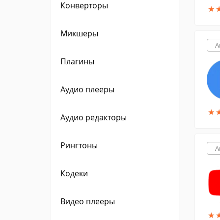
Конверторы
★
★
Микшеры
A
Плагины
Аудио плееры
★
★
Аудио редакторы
Рингтоны
A
Кодеки
Видео плееры
★
★