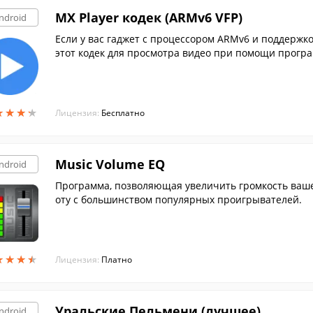
MX Player кодек (ARMv6 VFP)
ndroid
Если у вас гаджет с процессором ARMv6 и поддержко
этот кодек для просмотра видео при помощи програ
★
★
★
★
★
★
★
★
Лицензия:
Бесплатно
Music Volume EQ
ndroid
Программа, позволяющая увеличить громкость ваше
оту с большинством популярных проигрывателей.
★
★
★
★
★
★
★
★
Лицензия:
Платно
Уральские Пельмени (лучшее)
ndroid