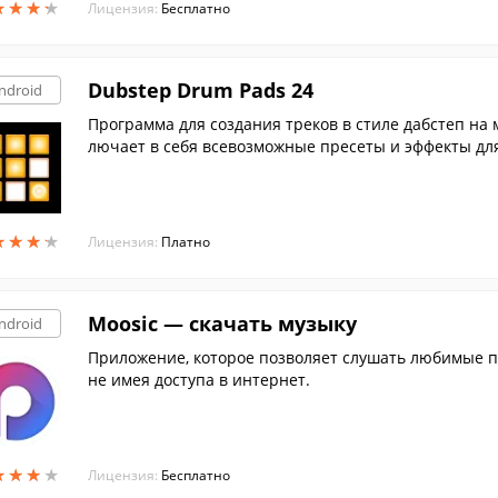
★
★
★
★
★
★
★
★
Лицензия:
Бесплатно
Dubstep Drum Pads 24
ndroid
Программа для создания треков в стиле дабстеп на 
лючает в себя всевозможные пресеты и эффекты для
★
★
★
★
★
★
★
★
Лицензия:
Платно
Moosic — скачать музыку
ndroid
Приложение, которое позволяет слушать любимые п
не имея доступа в интернет.
★
★
★
★
★
★
★
★
Лицензия:
Бесплатно