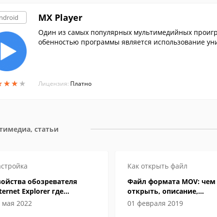
MX Player
ndroid
Один из самых популярных мультимедийных проигры
обенностью программы является использование ун
ия.
★
★
★
★
★
★
★
★
Лицензия:
Платно
тимедиа, статьи
стройка
Как открыть файл
войства обозревателя
Файл формата MOV: чем
ternet Explorer где
открыть, описание,
аходится
особенности
 мая 2022
01 февраля 2019