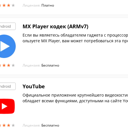
★
★
★
★
★
★
★
★
Лицензия:
Платно
MX Player кодек (ARMv7)
ndroid
Если вы являетесь обладателем гаджета с процессор
ользуете MX Player, вам может потребоваться эта п
★
★
★
★
★
★
★
★
Лицензия:
Бесплатно
YouTube
ndroid
Официальное приложение крупнейшего видеохостинг
обладает всеми функциями, доступными на сайте Yo
★
★
★
★
★
★
★
★
Лицензия:
Бесплатно