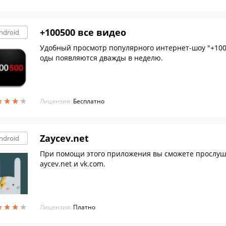
+100500 все видео
ndroid
Удобный просмотр популярного интернет-шоу "+100
оды появляются дважды в неделю.
★
★
★
★
★
★
★
★
Лицензия:
Бесплатно
Zaycev.net
ndroid
При помощи этого приложения вы сможете прослуши
aycev.net и vk.com.
★
★
★
★
★
★
★
★
Лицензия:
Платно