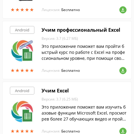
расных снимков.
★
★
★
★
★
★
★
★
★
★
Лицензия:
Бесплатно
Учим профессиональный Excel
Android
Версия: 3.7 (6.27 МБ)
Это приложение поможет вам пройти б
ыстрый курс по работе с Excel на профе
ссиональном уровне, при помощи своег
о Android-смартфона.
★
★
★
★
★
★
★
★
★
★
Лицензия:
Бесплатно
Учим Excel
Android
Версия: 3.7 (6.25 МБ)
Это приложение поможет вам изучить б
азовые функции Microsoft Excel, просмот
рев более 27 обучающих видео и пройд
я тесты.
★
★
★
★
★
★
★
★
★
★
Лицензия:
Бесплатно