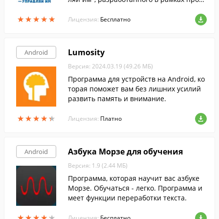
аммы повышения цифровой грамотност
★
★
★
★
★
★
★
★
★
★
и российских пользователей сети Интер
Лицензия:
Бесплатно
нет.
Lumosity
Android
Версия: 2024.03.19 (49.26 МБ)
Программа для устройств на Android, ко
торая поможет вам без лишних усилий
развить память и внимание.
★
★
★
★
★
★
★
★
★
★
Лицензия:
Платно
Азбука Морзе для обучения
Android
Версия: 1.9 (2.44 МБ)
Программа, которая научит вас азбуке
Морзе. Обучаться - легко. Программа и
меет функции переработки текста.
★
★
★
★
★
★
★
★
★
★
Лицензия:
Бесплатно