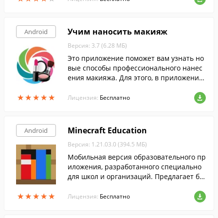
Учим наносить макияж
Android
Версия: 3.7 (6.28 МБ)
Это приложение поможет вам узнать но
вые способы профессионального нанес
ения макияжа. Для этого, в приложении
используются подробные видео-уроки.
★
★
★
★
★
★
★
★
★
★
Лицензия:
Бесплатно
Minecraft Education
Android
Версия: 1.21.03.0 (394.5 МБ)
Мобильная версия образовательного пр
иложения, разработанного специально
для школ и организаций. Предлагает бо
лее простой и интерактивный способ об
★
★
★
★
★
★
★
★
★
★
учения в игровой форме.
Лицензия:
Бесплатно