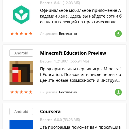
Версия: 8.4.1 (12.03 МБ)
Официальное мобильное приложение А
кадемии Хана. Здесь вы найдёте сотни б
есплатных лекций на практически люб
ые интересующие вас темы.
★
★
★
★
★
★
★
★
★
★
Лицензия:
Бесплатно
Minecraft Education Preview
Android
Версия: 1.21.80.1 (555.94 МБ)
Предварительная версия игры Minecraf
t Education. Позволяет в числе первых о
ценить новые возможности и инструме
нты образовательной платформы.
★
★
★
★
★
★
★
★
★
★
Лицензия:
Бесплатно
Coursera
Android
Версия: 6.8.0 (53.23 МБ)
Эта программа поможет вам прослушив