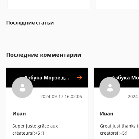
Последние статьи
Последние комментарии
Азбука Морзе для
Азбука Мо
обучения
о
2024-09-17 16:02:06
2024-
Иван
Иван
Super juste grâce aux
Great just thanks t
créateurs[:+5 :]
creators[:+5:]