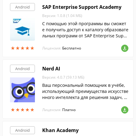
SAP Enterprise Support Academy
Android
Версия: 1.0.8 (1.04 МБ)
С помощью этой программы вы сможет
е получить доступ к каталогу образовате
льных программ от SAP Enterprise Supp
ort Academy в любом месте, где бы вы н
★
★
★
★
★
★
★
★
★
★
и находились.
Лицензия:
Бесплатно
Nerd AI
Android
Версия: 4.0.7 (59.13 МБ)
Ваш персональный помощник в учёбе,
использующий преимущества искусстве
нного интеллекта для решения задач, п
еревода текста и поиска ответов на инт
★
★
★
★
★
★
★
★
★
★
ересующие вас вопросы.
Лицензия:
Платно
Khan Academy
Android