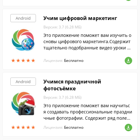
Учим цифровой маркетинг
Android
Версия: 3.7 (6.28 МБ)
Это приложение поможет вам изучить о
сновы цифрового маркетинга.Содержит
тщательно подобранные видео уроки и
интерактивные опросы.
★
★
★
★
★
★
★
★
★
★
Лицензия:
Бесплатно
Учимся праздничной
Android
фотосъёмке
Версия: 3.7 (6.28 МБ)
Это приложение поможет вам научитьс
я создавать профессиональные праздни
чные фотографии. Содержит ряд полезн
ых советов и маленьких хитростей.
★
★
★
★
★
★
★
★
★
★
Лицензия:
Бесплатно