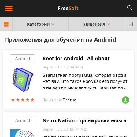
Категории
Лицензия
Приложения для обучения на Android
Root for Android - All About
Android
Версия: 1.3.6 (1.66 МБ)
Беаплатная программа, которая расска
жет вам, что такое Root, как его получит
ь на вашем мобильном устройстве на A
ndroid, а также зачем он нужен.
★
★
★
★
★
★
★
★
★
★
Лицензия:
Платно
NeuroNation - тренировка мозга
Android
Версия: 3.8.93 (89.74 МБ)