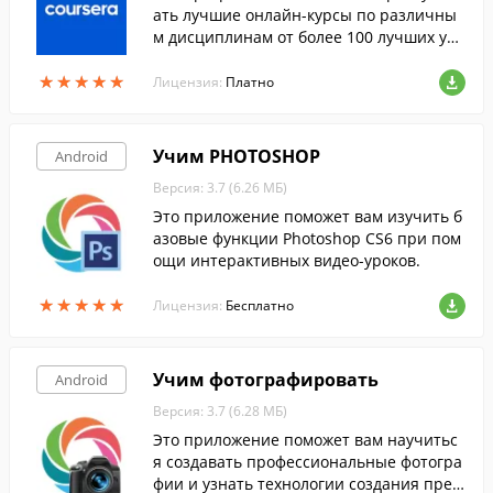
ать лучшие онлайн-курсы по различны
м дисциплинам от более 100 лучших ун
иверситетов и институтов мира.
★
★
★
★
★
★
★
★
★
★
Лицензия:
Платно
Учим PHOTOSHOP
Android
Версия: 3.7 (6.26 МБ)
Это приложение поможет вам изучить б
азовые функции Photoshop CS6 при пом
ощи интерактивных видео-уроков.
★
★
★
★
★
★
★
★
★
★
Лицензия:
Бесплатно
Учим фотографировать
Android
Версия: 3.7 (6.28 МБ)
Это приложение поможет вам научитьс
я создавать профессиональные фотогра
фии и узнать технологии создания прек