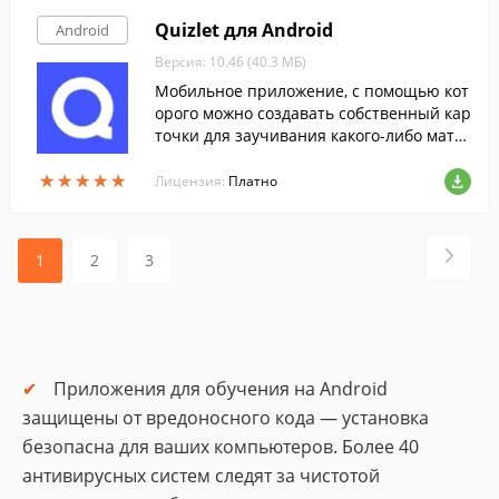
Quizlet для Android
Android
Версия: 10.46 (40.3 МБ)
Мобильное приложение, с помощью кот
орого можно создавать собственный кар
точки для заучивания какого-либо мате
риала.
★
★
★
★
★
★
★
★
★
★
Лицензия:
Платно
1
2
3
Приложения для обучения на Android
защищены от вредоносного кода — установка
безопасна для ваших компьютеров. Более 40
антивирусных систем следят за чистотой