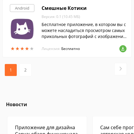
Смешные Котики
Android
Версия: 0.1 (10.45 МБ)
Бесплатное приложение, в котором вы с
можете насладиться просмотром самых
прикольных фотографий с изображения
ми смешных котиков.
★
★
★
★
★
★
★
★
★
★
Лицензия:
Бесплатно
1
2
Новости
Приложение для дизайна
Сам себе прог