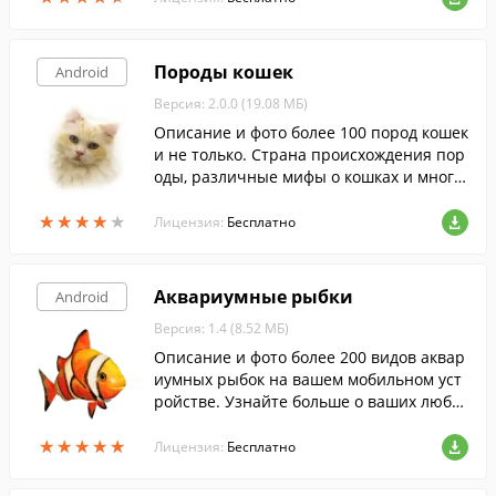
Породы кошек
Android
Версия: 2.0.0 (19.08 МБ)
Описание и фото более 100 пород кошек
и не только. Страна происхождения пор
оды, различные мифы о кошках и много
е другое вы можете прочесть при помо
★
★
★
★
★
★
★
★
★
★
щи этой программы.
Лицензия:
Бесплатно
Аквариумные рыбки
Android
Версия: 1.4 (8.52 МБ)
Описание и фото более 200 видов аквар
иумных рыбок на вашем мобильном уст
ройстве. Узнайте больше о ваших люби
мцах, место их обитания, подходящие ус
★
★
★
★
★
★
★
★
★
★
ловия для содержания и многое другое.
Лицензия:
Бесплатно