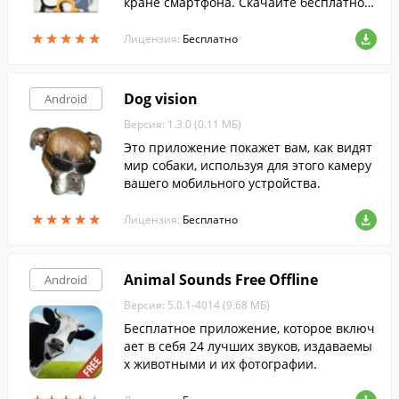
кране смартфона. Скачайте бесплатно с
FreeSoft.
★
★
★
★
★
★
★
★
★
★
Лицензия:
Бесплатно
Dog vision
Android
Версия: 1.3.0 (0.11 МБ)
Это приложение покажет вам, как видят
мир собаки, используя для этого камеру
вашего мобильного устройства.
★
★
★
★
★
★
★
★
★
★
Лицензия:
Бесплатно
Animal Sounds Free Offline
Android
Версия: 5.0.1-4014 (9.68 МБ)
Бесплатное приложение, которое включ
ает в себя 24 лучших звуков, издаваемы
х животными и их фотографии.