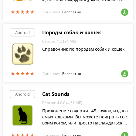
немецком или испанском и узнать, каки
★
★
★
★
★
★
★
★
★
★
е звуки они издают.
Лицензия:
Бесплатно
Породы собак и кошек
Android
Версия: 1.2 (24 МБ)
Справочник по породам собак и кошек
★
★
★
★
★
★
★
★
★
★
Лицензия:
Бесплатно
Cat Sounds
Android
Версия: 4.0.0 (4.61 МБ)
Приложение содержит 45 звуков, издава
емых кошками. Вы можете поиграть со с
воим котом, или просто наслаждаться эт
ими звуками в любое время.
★
★
★
★
★
★
★
★
★
★
Лицензия:
Бесплатно