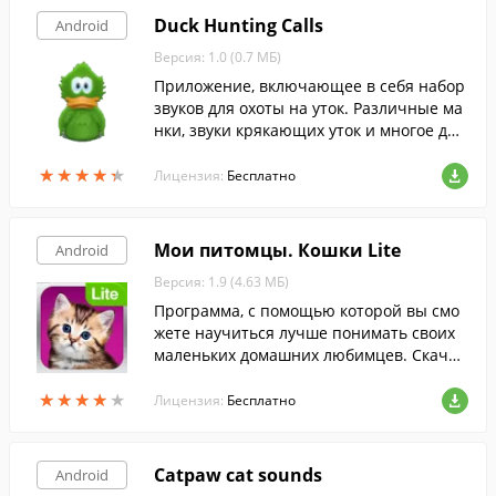
Duck Hunting Calls
Android
Версия: 1.0 (0.7 МБ)
Приложение, включающее в себя набор
звуков для охоты на уток. Различные ма
нки, звуки крякающих уток и многое дру
гое станет доступно на вашем мобильно
★
★
★
★
★
★
★
★
★
★
м устройстве.
Лицензия:
Бесплатно
Мои питомцы. Кошки Lite
Android
Версия: 1.9 (4.63 МБ)
Программа, с помощью которой вы смо
жете научиться лучше понимать своих
маленьких домашних любимцев. Скачай
те бесплатно с FreeSoft.
★
★
★
★
★
★
★
★
★
★
Лицензия:
Бесплатно
Catpaw cat sounds
Android