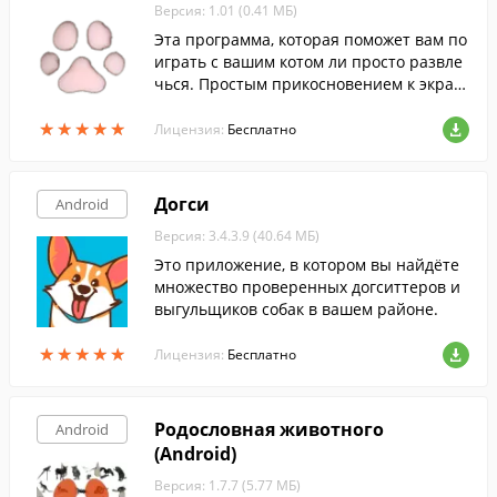
Версия: 1.01 (0.41 МБ)
Эта программа, которая поможет вам по
играть с вашим котом ли просто развле
чься. Простым прикосновением к экран
у вы активируете воспроизведение случ
★
★
★
★
★
★
★
★
★
★
айных звуков, издаваемых котами и кош
Лицензия:
Бесплатно
ками.
Догси
Android
Версия: 3.4.3.9 (40.64 МБ)
Это приложение, в котором вы найдёте
множество проверенных догситтеров и
выгульщиков собак в вашем районе.
★
★
★
★
★
★
★
★
★
★
Лицензия:
Бесплатно
Родословная животного
Android
(Android)
Версия: 1.7.7 (5.77 МБ)