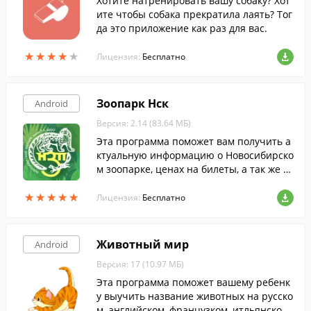
Хотите натренировать вашу собаку? Хот
ите чтобы собака прекратила лаять? Тог
да это приложение как раз для вас.
★
★
★
★
★
★
★
★
★
★
Лицензия:
Бесплатно
Зоопарк Нск
Android
Версия: 2.14 (83.64 МБ)
Эта программа поможет вам получить а
ктуальную информацию о Новосибирско
м зоопарке, ценах на билеты, а так же п
росмотреть подробную карту.
★
★
★
★
★
★
★
★
★
★
Лицензия:
Бесплатно
Животный мир
Android
Версия: 17 (10.97 МБ)
Эта программа поможет вашему ребенк
у выучить название животных на русско
м, английском, французком, итльянском,