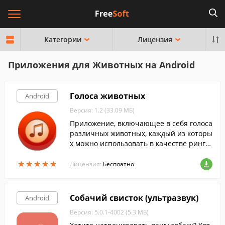
Категории
Лицензия
Приложения для Животных на Android
Голоса животных
Android
Версия: 1.2 (33.09 МБ)
Приложение, включающее в себя голоса
различных животных, каждый из которы
х можно использовать в качестве рингт
она.
★
★
★
★
★
★
★
★
★
★
Лицензия:
Бесплатно
Собачий свисток (ультразвук)
Android
Версия: 5.0.1-4002 (5.3 МБ)