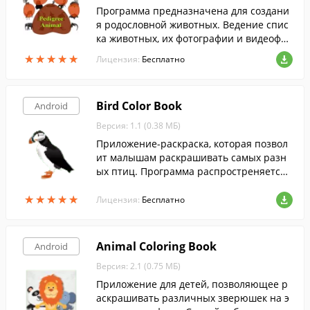
Программа предназначена для создани
я родословной животных. Ведение спис
ка животных, их фотографии и видеофил
ьмов.
★
★
★
★
★
★
★
★
★
★
Лицензия:
Бесплатно
Bird Color Book
Android
Версия: 1.1 (0.38 МБ)
Приложение-раскраска, которая позвол
ит малышам раскрашивать самых разн
ых птиц. Программа распростреняется
совершенно бесплатно.
★
★
★
★
★
★
★
★
★
★
Лицензия:
Бесплатно
Animal Coloring Book
Android
Версия: 2.1 (0.75 МБ)
Приложение для детей, позволяющее р
аскрашивать различных зверюшек на э