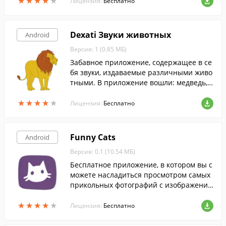
★
★
★
★
★
★
★
★
★
★
Лицензия:
Бесплатно
Dexati Звуки животных
Android
Версия: 1 (0.85 МБ)
Забавное приложение, содержащее в се
бя звуки, издаваемые различными живо
тными. В приложение вошли: медведь, в
ерблюд, собака, слон, козел, тигр, лев, во
★
★
★
★
★
★
★
★
★
★
лк.
Лицензия:
Бесплатно
Funny Cats
Android
Версия: 0.1 (10.54 МБ)
Бесплатное приложение, в котором вы с
можете насладиться просмотром самых
прикольных фотографий с изображения
ми смешных котиков.
★
★
★
★
★
★
★
★
★
★
Лицензия:
Бесплатно