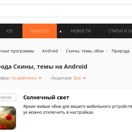
IOS
ANDROID
НОВОСТИ
СТАТЬИ И 
тные программы
Android
Скины, темы, обои
Природа
ода Скины, темы на Android
овка:
по рейтингу
Лицензия:
Все
Cолнечный свет
ndroid
Яркие живые обои для вашего мобильного устройст
ук можно отключить в настройках.