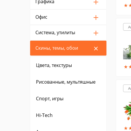
Графика
★
★
Офис
A
Система, утилиты
Скины, темы, обои
Цвета, текстуры
★
★
Рисованные, мультяшные
A
Спорт, игры
Hi-Tech
★
★