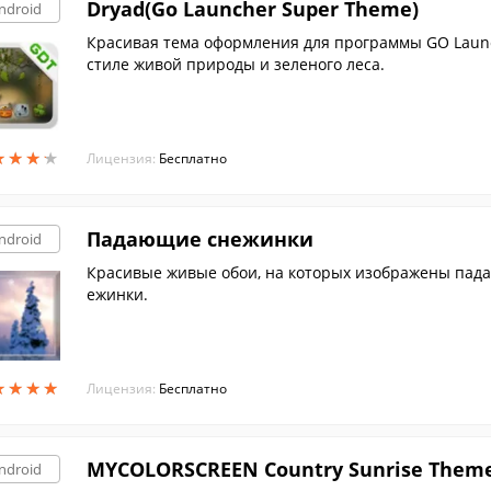
Dryad(Go Launcher Super Theme)
ndroid
Красивая тема оформления для программы GO Launc
стиле живой природы и зеленого леса.
★
★
★
★
★
★
★
★
Лицензия:
Бесплатно
Падающие снежинки
ndroid
Красивые живые обои, на которых изображены пада
ежинки.
★
★
★
★
★
★
★
★
Лицензия:
Бесплатно
MYCOLORSCREEN Country Sunrise Them
ndroid