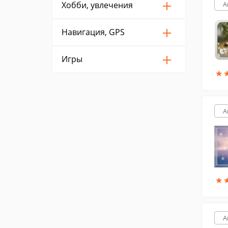
Хобби, увлечения
A
Навигация, GPS
Игры
★
★
A
★
★
A