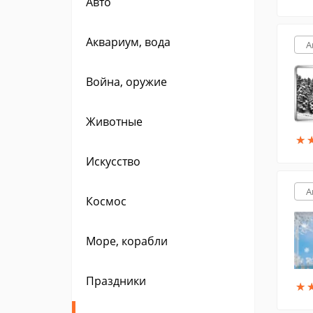
Авто
Аквариум, вода
A
Война, оружие
Животные
★
★
Искусство
A
Космос
Море, корабли
Праздники
★
★