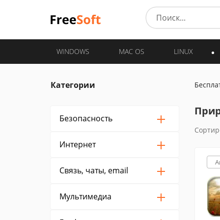
WINDOWS
MAC OS
LINUX
Категории
Беспла
Прир
Безопасность
Сортир
Интернет
A
Связь, чаты, email
Мультимедиа