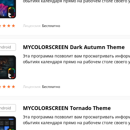
обытиях календаря прямо на рабочем столе своего 
оями с горным пейзажем.
★
★
★
★
★
★
★
★
Лицензия:
Бесплатно
MYCOLORSCREEN Dark Autumn Theme
ndroid
Эта программа позволит вам просматривать информа
обытиях календаря прямо на рабочем столе своего у
осеннем стиле.
★
★
★
★
★
★
★
★
Лицензия:
Бесплатно
MYCOLORSCREEN Tornado Theme
ndroid
Эта программа позволит вам просматривать информа
обытиях календаря прямо на рабочем столе своего у
торнадо.