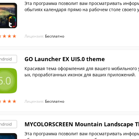
Эта программа позволит вам просматривать информа
обытиях календаря прямо на рабочем столе своего 
лноэкранном режиме.
★
★
★
★
★
★
★
★
Лицензия:
Бесплатно
GO Launcher EX UI5.0 theme
ndroid
Красивая тема оформления для вашего мобильного 
ых, проработанных иконок для ваших приложений.
★
★
★
★
★
★
★
★
Лицензия:
Бесплатно
MYCOLORSCREEN Mountain Landscape 
ndroid
Эта программа позволит вам просматривать информа