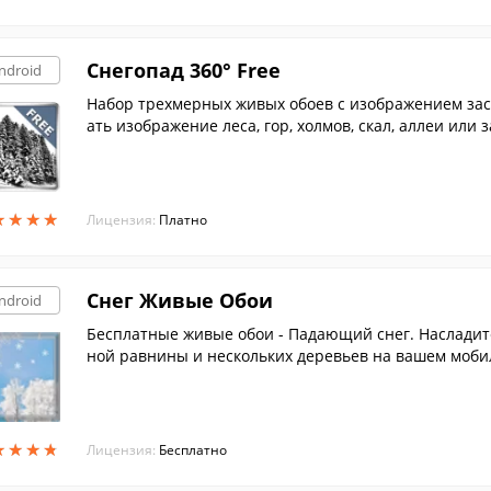
Снегопад 360° Free
ndroid
Набор трехмерных живых обоев с изображением за
ать изображение леса, гор, холмов, скал, аллеи или
★
★
★
★
★
★
★
★
Лицензия:
Платно
Снег Живые Обои
ndroid
Бесплатные живые обои - Падающий снег. Насладит
ной равнины и нескольких деревьев на вашем моби
★
★
★
★
★
★
★
★
Лицензия:
Бесплатно