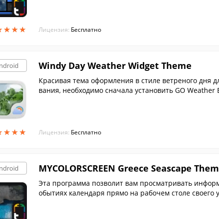
★
★
★
★
★
★
★
★
Лицензия:
Бесплатно
Windy Day Weather Widget Theme
ndroid
Красивая тема оформления в стиле ветреного дня д
вания, необходимо сначала установить GO Weather 
★
★
★
★
★
★
★
★
Лицензия:
Бесплатно
MYCOLORSCREEN Greece Seascape Them
ndroid
Эта программа позволит вам просматривать информа
обытиях календаря прямо на рабочем столе своего у
греческим побережьем.