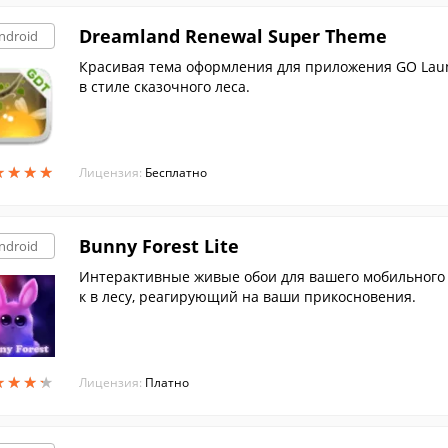
Dreamland Renewal Super Theme
ndroid
Красивая тема оформления для приложения GO Laun
в стиле сказочного леса.
★
★
★
★
★
★
★
★
Лицензия:
Бесплатно
Bunny Forest Lite
ndroid
Интерактивные живые обои для вашего мобильного у
к в лесу, реагирующий на ваши прикосновения.
★
★
★
★
★
★
★
★
Лицензия:
Платно