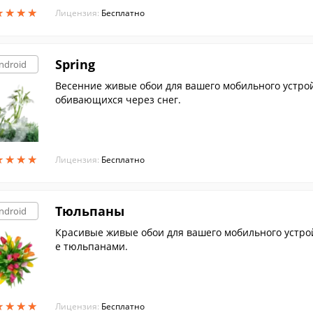
★
★
★
★
★
★
★
★
Лицензия:
Бесплатно
Spring
ndroid
Весенние живые обои для вашего мобильного устрой
обивающихся через снег.
★
★
★
★
★
★
★
★
Лицензия:
Бесплатно
Тюльпаны
ndroid
Красивые живые обои для вашего мобильного устрой
е тюльпанами.
★
★
★
★
★
★
★
★
Лицензия:
Бесплатно