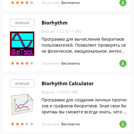
★
★
★
★
★
★
★
★
★
★
Лицензия:
Бесплатно
Biorhythm
Android
Версия: 1.1.2 (0.11 МБ)
Программа для вычисления биоритмов
пользователей. Позволяет проверять св
ое физическое, эмоциональное, интелле
ктуальное и интуитивное состояние каж
★
★
★
★
★
★
★
★
★
★
дый день.
Лицензия:
Бесплатно
Biorhythm Calculator
Android
Версия: 1.0 (0.07 МБ)
Программа для создания личных прогно
зов и графиков биоритмов. Зная свои би
оритмы вы сможете всегда знать, чего о
жидать от наступающего дня.
★
★
★
★
★
★
★
★
★
★
Лицензия:
Бесплатно