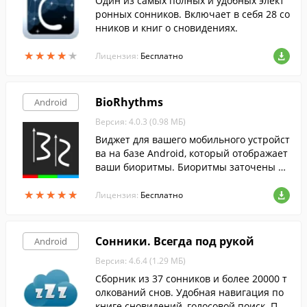
Один из самых полных и удобных элект
ронных сонников. Включает в себя 28 со
нников и книг о сновидениях.
★
★
★
★
★
★
★
★
★
★
Лицензия:
Бесплатно
BioRhythms
Android
Версия: 4.0.3 (0.98 МБ)
Виджет для вашего мобильного устройст
ва на базе Android, который отображает
ваши биоритмы. Биоритмы заточены сп
ециально под тебя.
★
★
★
★
★
★
★
★
★
★
Лицензия:
Бесплатно
Сонники. Всегда под рукой
Android
Версия: 4.6.4 (1.29 МБ)
Сборник из 37 сонников и более 20000 т
олкований снов. Удобная навигация по
книге сновидений, голосовой поиск. Пои