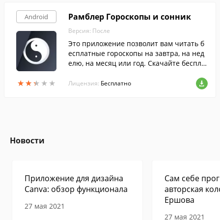
Рамблер Гороскопы и сонник
Android
Версия: После
Это приложение позволит вам читать б
есплатные гороскопы на завтра, на нед
елю, на месяц или год. Скачайте беспла
тно с FreeSoft.
★
★
★
★
★
★
★
★
★
★
Лицензия:
Бесплатно
Новости
Приложение для дизайна
Сам себе прог
Canva: обзор функционала
авторская кол
Ершова
27 мая 2021
27 мая 2021