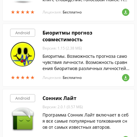
ск сразу по нескольким сонникам.
★
★
★
★
★
★
★
★
★
★
Лицензия:
Бесплатно
Биоритмы прогноз
Android
совместимость
Версия: 1.15 (2.38 МБ)
Биоритмы. Возможность прогноза само
чувствия личности. Возможность сравн
ения биоритмов различных личностей
(предсказания) и подробный анализ сов
★
★
★
★
★
★
★
★
★
★
Лицензия:
Бесплатно
местимости.
Сонник Лайт
Android
Версия: 2.0.1 (0.57 МБ)
Программа Сонник Лайт включает в себ
я все самые популярные толкования сн
ов от самых известных авторов.