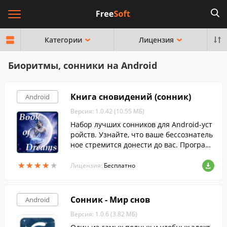
Категории
Лицензия
Биоритмы, сонники на Android
Книга сновидений (сонник)
Android
Версия: 1.0.42 (10.55 МБ)
Набор лучших сонников для Android-уст
ройств. Узнайте, что ваше бессознатель
ное стремится донести до вас. Програм
ма поможет растолковать ваши самые я
★
★
★
★
★
★
★
★
★
★
ркие, самые волнующие сны и, возможн
Лицензия:
Бесплатно
о, извлечь из них какую-либо полезную
информацию.
Сонник - Мир снов
Android
Версия: 1.0.6 (3.82 МБ)