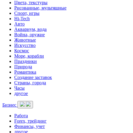
Цвета, текстуры
Рисованные, мультяшные
Спорт, игры
Hi-Tech
Авто
Аквариум, вода
Война, оружие
Животные
Искусство
Космос
Море, корабли
Праздники
Природа
Романтика
Создание заставок
Страны, города
Часы
другое
Бизнес
Работа
Forex, трейдинг
Финансы, учет
другое