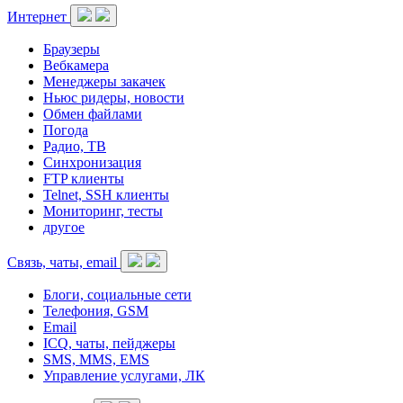
Интернет
Браузеры
Вебкамера
Менеджеры закачек
Ньюс ридеры, новости
Обмен файлами
Погода
Радио, ТВ
Синхронизация
FTP клиенты
Telnet, SSH клиенты
Мониторинг, тесты
другое
Связь, чаты, email
Блоги, социальные сети
Телефония, GSM
Email
ICQ, чаты, пейджеры
SMS, MMS, EMS
Управление услугами, ЛК