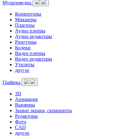
Мультимедиа
Конверторы
Микшеры
Плагины
Аудио плееры
Аудио редакторы
Рингтоны
Кодеки
Видео плееры
Видео редакторы
Утилиты
другое
Графика
3D
Анимация
Вьюверы
Захват экрана, скриншоты
Редакторы
Фото
CAD
другое