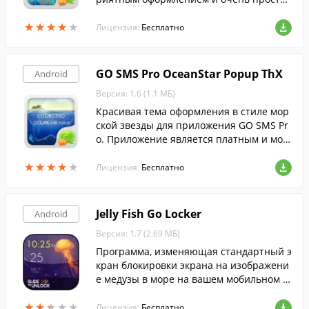
в установке.
★
★
★
★
★
★
★
★
★
★
Лицензия:
Бесплатно
GO SMS Pro OceanStar Popup ThX
Android
Версия: 1.6 (1.1 МБ)
Красивая тема оформления в стиле мор
ской звезды для приложения GO SMS Pr
o. Приложение является платным и мож
ет быть куплено за специальную валюту
★
★
★
★
★
★
★
★
★
★
Getjar Gold, но может быть предварител
Лицензия:
Бесплатно
ьно установлено бесплатно.
Jelly Fish Go Locker
Android
Версия: 1.7 (2.69 МБ)
Программа, изменяющая стандартный э
кран блокировки экрана на изображени
е медузы в море на вашем мобильном у
стройстве.
★
★
★
★
★
★
★
★
★
★
Лицензия:
Бесплатно