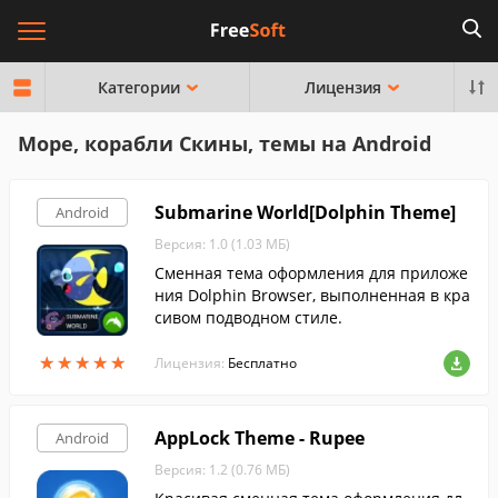
Категории
Лицензия
Море, корабли Скины, темы на Android
Submarine World[Dolphin Theme]
Android
Версия: 1.0 (1.03 МБ)
Сменная тема оформления для приложе
ния Dolphin Browser, выполненная в кра
сивом подводном стиле.
★
★
★
★
★
★
★
★
★
★
Лицензия:
Бесплатно
AppLock Theme - Rupee
Android
Версия: 1.2 (0.76 МБ)