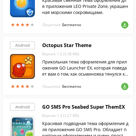
Красивая сменная тема оформления дл
я приложения LEO Private Zone, украшен
ная морскими сокровищами.
★
★
★
★
★
★
★
★
★
★
Лицензия:
Бесплатно
Octopus Star Theme
Android
Версия: 1.2 (0.38 МБ)
Прикольная тема оформления для прил
ожения GO Launcher EX, которая поведа
ет вам о том, как осьминожка тянулся к з
вездам.
★
★
★
★
★
★
★
★
★
★
Лицензия:
Бесплатно
GO SMS Pro Seabed Super ThemEX
Android
Версия: 1.3 (3.27 МБ)
Красивая подводная тема оформления д
ля приложения GO SMS Pro. Обладает п
риятным оформлением и очень проста