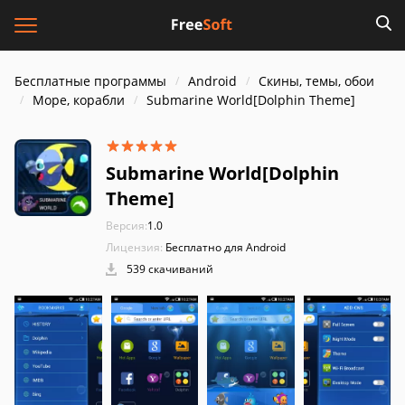
Бесплатные программы
Android
Скины, темы, обои
Море, корабли
Submarine World[Dolphin Theme]
Submarine World[Dolphin
Theme]
Версия:
1.0
Лицензия:
Бесплатно для Android
539 скачиваний