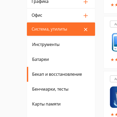
Графика
★
★
Офис
A
Система, утилиты
Инструменты
Батареи
★
★
Бекап и восстановление
A
Бенчмарки, тесты
Карты памяти
★
★