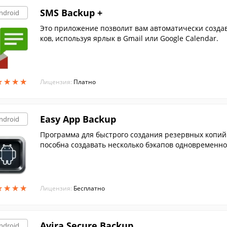
SMS Backup +
ndroid
Это приложение позволит вам автоматически созда
ков, используя ярлык в Gmail или Google Calendar.
★
★
★
★
★
★
★
★
Лицензия:
Платно
Easy App Backup
ndroid
Программа для быстрого создания резервных копий 
пособна создавать несколько бэкапов одновременно
★
★
★
★
★
★
★
★
Лицензия:
Бесплатно
Avira Secure Backup
ndroid