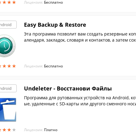
★
★
★
★
★
★
★
★
Лицензия:
Бесплатно
Easy Backup & Restore
ndroid
Эта программа позволит вам создать резервные коп
алендаря, закладок, словаря и контактов, а затем сох
Drive, OneDrive или Box.
★
★
★
★
★
★
★
★
Лицензия:
Бесплатно
Undeleter - Восстанови Файлы
ndroid
Программа для рутованных устройств на Android, к
ые, удаленные с SD-карты или другого сменного нос
★
★
★
★
★
★
★
★
Лицензия:
Платно