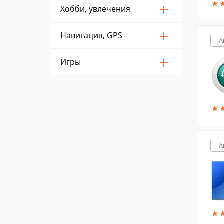
★
★
Хобби, увлечения
Навигация, GPS
A
Игры
★
★
A
★
★