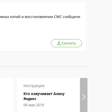
рвных копий и восстановлении СМС сообщени
Скачать
Инструкции
Игры
Инст
Кто озвучивает Алису
Где в пап
Яндекс
игры
06 мая 2019
06 июня 2