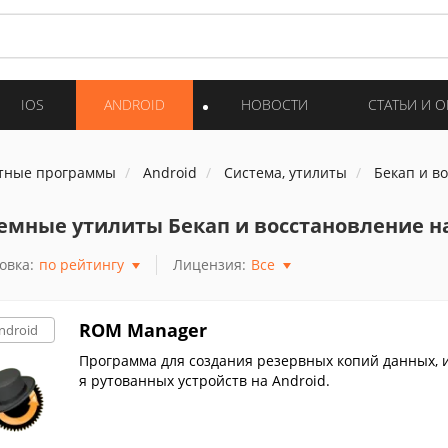
IOS
ANDROID
НОВОСТИ
СТАТЬИ И 
тные программы
Android
Система, утилиты
Бекап и в
емные утилиты Бекап и восстановление на
овка:
по рейтингу
Лицензия:
Все
ROM Manager
ndroid
Программа для создания резервных копий данных, 
я рутованных устройств на Android.