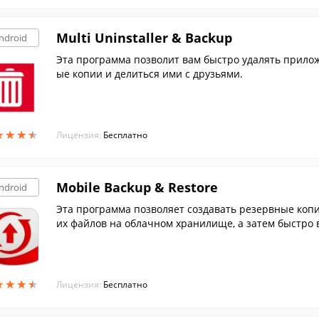
Multi Uninstaller & Backup
ndroid
Эта программа позволит вам быстро удалять прилож
ые копии и делиться ими с друзьями.
★
★
★
★
★
★
★
★
Лицензия:
Бесплатно
Mobile Backup & Restore
ndroid
Эта программа позволяет создавать резервные копи
их файлов на облачном хранилище, а затем быстро 
★
★
★
★
★
★
★
★
Лицензия:
Бесплатно