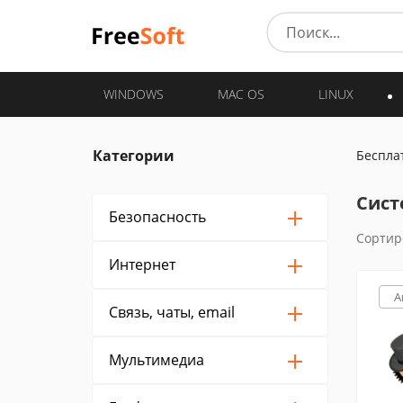
WINDOWS
MAC OS
LINUX
Категории
Беспла
Сист
Безопасность
Сортир
Интернет
A
Связь, чаты, email
Мультимедиа