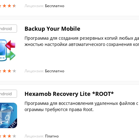
★
★
★
★
★
★
★
★
Лицензия:
Бесплатно
Backup Your Mobile
ndroid
Программа для создания резервных копий любых да
жностью настройки автоматического сохранения ко
★
★
★
★
★
★
★
★
Лицензия:
Бесплатно
Hexamob Recovery Lite *ROOT*
ndroid
Программа для восстановления удаленных файлов с
ограммы требуются права Root.
★
★
★
★
★
★
★
★
Лицензия:
Платно