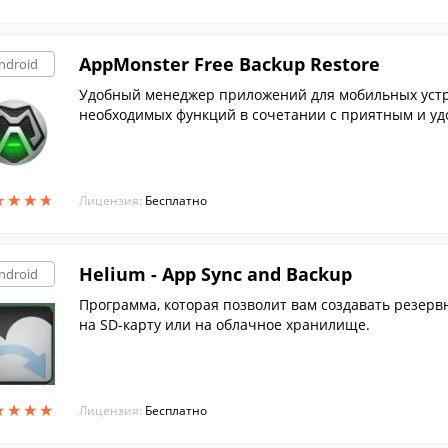
AppMonster Free Backup Restore
ndroid
Удобный менеджер приложений для мобильных устр
необходимых функций в сочетании с приятным и у
★
★
★
★
★
★
★
★
Лицензия:
Бесплатно
Helium - App Sync and Backup
ndroid
Программа, которая позволит вам создавать резерв
на SD-карту или на облачное хранилище.
★
★
★
★
★
★
★
★
Лицензия:
Бесплатно