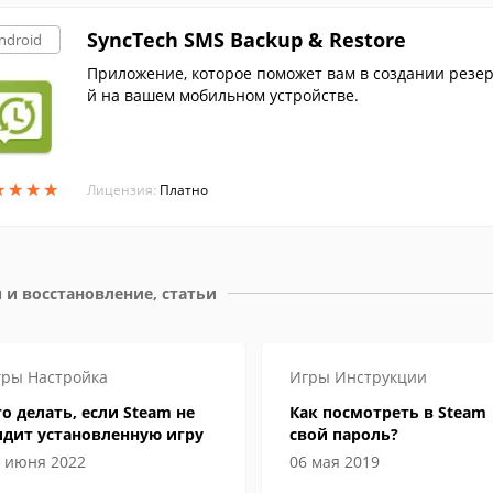
SyncTech SMS Backup & Restore
ndroid
Приложение, которое поможет вам в создании резе
й на вашем мобильном устройстве.
★
★
★
★
★
★
★
★
Лицензия:
Платно
 и восстановление, статьи
гры
Настройка
Игры
Инструкции
о делать, если Steam не
Как посмотреть в Steam
идит установленную игру
свой пароль?
 июня 2022
06 мая 2019