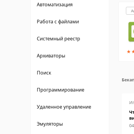
Автоматизация
A
Работа с файлами
Системный реестр
★
★
Архиваторы
Поиск
Бекап
Программирование
Игры
Инструкции
И
Удаленное управление
Алису
Где в папке Стим находятся
Чт
игры
в
Эмуляторы
06 июня 2022
04