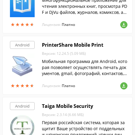
Многофункциональное приложение для
чтения электронных книг, просмотра PD
F и DjVu файлов, журналов, комиксов, а т
акже прослушивания аудиокниг и работ
★
★
★
★
★
★
★
★
★
★
ы с документами.
Лицензия:
Платно
PrinterShare Mobile Print
Android
Версия: 12.24.5 (5.09 МБ)
Мобильная программа для Android, кото
рая позволяет осуществлять печать док
ументов, gmail, фотографий, контактов, s
ms/mms и др. прямо с телефона.
★
★
★
★
★
★
★
★
★
★
Лицензия:
Платно
Taiga Mobile Security
Android
Версия: 2.3.14 (6.66 МБ)
Первая российская система, которая за
щитит Ваше устройство от поддельных
и шпионских приложений, утечки личн