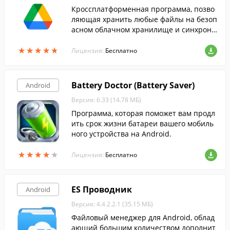
Кроссплатформенная программа, позво
ляющая хранить любые файлы на безоп
асном облачном хранилище и синхрони
зировать их с другими мобильными уст
★
★
★
★
★
★
★
★
★
★
ройствами и ПК.
Лицензия:
Бесплатно
Battery Doctor (Battery Saver)
Android
Версия: 6.33 (14.78 МБ)
Программа, которая поможет вам продл
ить срок жизни батареи вашего мобиль
ного устройства на Android.
★
★
★
★
★
★
★
★
★
★
Лицензия:
Бесплатно
ES Проводник
Android
Версия: 4.4.2.2.1 (35.15 МБ)
Файловый менеджер для Android, облад
ающий большим количеством дополнит