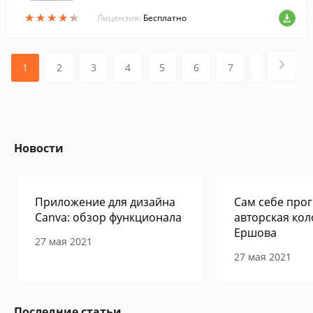
th и GPS, а также поможет узнать, когда
★
★
★
★
★
★
★
★
★
★
свободное место в памяти гаджета.
Лицензия:
Бесплатно
1
2
3
4
5
6
7
8
9
Новости
Приложение для дизайна
Сам себе прог
Canva: обзор функционала
авторская кол
Ершова
27 мая 2021
27 мая 2021
Последние статьи