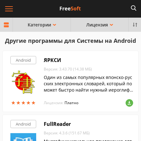
Категории
Лицензия
Другие программы для Системы на Android
ЯРКСИ
Android
Версия: 3.43.70 (14.38 МБ)
Один из самых популярных японско-рус
ских электронных словарей, который по
может быстро найти нужный иероглиф
и узнать его значение.
★
★
★
★
★
★
★
★
★
★
Лицензия:
Платно
FullReader
Android
Версия: 4.3.6 (151.67 МБ)