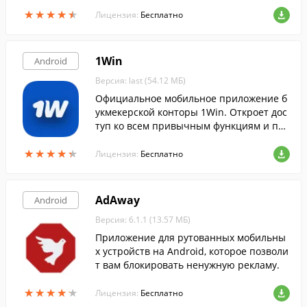
★
★
★
★
★
★
★
★
★
★
Лицензия:
Бесплатно
1Win
Android
Версия: last (54.12 МБ)
Официальное мобильное приложение б
укмекерской конторы 1Win. Откроет дос
туп ко всем привычным функциям и поз
волит делать ставки в любой момент, пр
★
★
★
★
★
★
★
★
★
★
и помощи вашего смартфона.
Лицензия:
Бесплатно
AdAway
Android
Версия: 6.1.1 (13.57 МБ)
Приложение для рутованных мобильны
х устройств на Android, которое позволи
т вам блокировать ненужную рекламу.
★
★
★
★
★
★
★
★
★
★
Лицензия:
Бесплатно