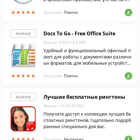
ых данных, спама, а в случае кражи устр
★
★
★
★
★
★
★
★
★
★
ойства поможет Вам его найти.
Лицензия:
Платно
Docs To Go - Free Office Suite
Android
Версия: 4.004 (12.8 МБ)
Удобный и функциональный офисный п
акет для работы с документами различн
ых форматов, для мобильных устройств
на Android.
★
★
★
★
★
★
★
★
★
★
Лицензия:
Платно
Лучшие бесплатные рингтоны
Android
Версия: 1.0 (18.49 МБ)
Получите доступ к коллекции лучших бе
сплатных рингтонов, тщательно подорб
ранных специально для вас.
★
★
★
★
★
★
★
★
★
★
Лицензия:
Бесплатно