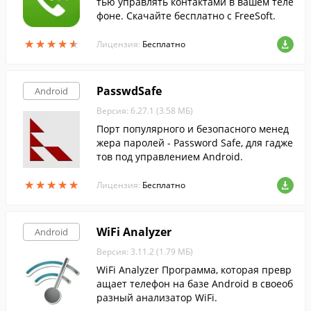
тью управлять контактами в вашем теле
фоне. Скачайте бесплатно с FreeSoft.
★
★
★
★
★
★
★
★
★
★
Лицензия:
Бесплатно
PasswdSafe
Android
Версия: 6.27.1 (3.58 МБ)
Порт популярного и безопасного менед
жера паролей - Password Safe, для гадже
тов под управлением Android.
★
★
★
★
★
★
★
★
★
★
Лицензия:
Бесплатно
WiFi Analyzer
Android
Версия: 3.11.2 (1.79 МБ)
WiFi Analyzer Программа, которая превр
ащает телефон на базе Android в своеоб
разный анализатор WiFi.