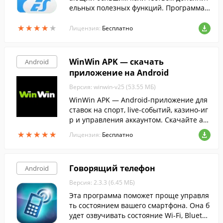
ельных полезных функций. Программа
прекрасно подходит как для локального,
★
★
★
★
★
★
★
★
★
★
так и для сетевого использования.
Лицензия:
Бесплатно
WinWin APK — скачать
Android
приложение на Android
Версия: winwin-v25 (53.55 МБ)
WinWin APK — Android-приложение для
ставок на спорт, live-событий, казино-иг
р и управления аккаунтом. Скачайте акт
уальную версию APK для Android 5.0 и в
★
★
★
★
★
★
★
★
★
★
Лицензия:
Бесплатно
ыше.
Говорящий телефон
Android
Версия: 2.3.3 (6.45 МБ)
Эта программа поможет проще управля
ть состоянием вашего смартфона. Она б
удет озвучивать состояние Wi-Fi, Bluetoo