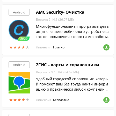
AMC Security- Очистка
Android
Версия: 5.14.1 (26.97 МБ)
Многофункциональная программа для з
ащиты вашего мобильного устройства, а
так же повышения скорости его работы.
★
★
★
★
★
★
★
★
★
★
Лицензия:
Платно
2ГИС – карты и справочники
Android
Версия: 7.9.1.584. (84.69 МБ)
Удобный городской справочник, которы
й поможет вам без труда найти информ
ацию о практически любой компании в
ашего города и найти нужный объект на
★
★
★
★
★
★
★
★
★
★
трехмерной карте.
Лицензия:
Бесплатно