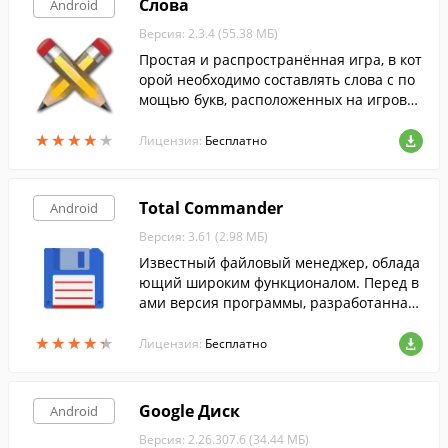
Слова
Android
Версия: 2.3.4 (55.38 МБ)
Простая и распространённая игра, в кот
орой необходимо составлять слова с по
мощью букв, расположенных на игрово
м поле.
★
★
★
★
★
★
★
★
★
★
Лицензия:
Бесплатно
Total Commander
Android
Версия: 3.61 (2.98 МБ)
Известный файловый менеджер, облада
ющий широким функционалом. Перед в
ами версия программы, разработанная
для усторойств на Android.
★
★
★
★
★
★
★
★
★
★
Лицензия:
Бесплатно
Google Диск
Android
Версия: 2.26.307.6 (34.44 МБ)