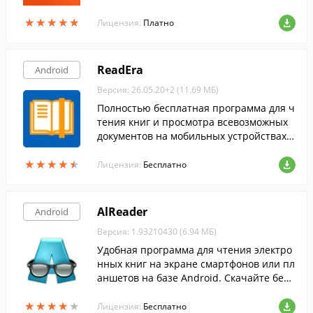
Android-гаджета, совершенно бесплатн
★
★
★
★
★
★
★
★
★
★
о.
Лицензия:
Платно
ReadEra
Android
Версия: 26.05.20+2 (11.69 МБ)
Полностью бесплатная программа для ч
тения книг и просмотра всевозможных
документов на мобильных устройствах п
од управлением Android.
★
★
★
★
★
★
★
★
★
★
Лицензия:
Бесплатно
AlReader
Android
Версия: 1.93210430 (6.94 МБ)
Удобная программа для чтения электро
нных книг на экране смартфонов или пл
аншетов на базе Android. Скачайте бесп
латно с FreeSoft.
★
★
★
★
★
★
★
★
★
★
Лицензия:
Бесплатно