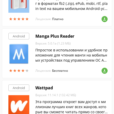
г в форматах fb2 (.zip), ePub, mobi, rtf, pla
in text на вашем мобильном Android-уст
ройстве.
★
★
★
★
★
★
★
★
★
★
Лицензия:
Платно
Manga Plus Reader
Android
Версия: 5.0.1a (1.23 МБ)
Ппростое в использовании и удобное пр
иложение для чтения манги на мобильн
ых устройствах под управлением ОС An
droid.
★
★
★
★
★
★
★
★
★
★
Лицензия:
Бесплатно
Wattpad
Android
Версия: 11.14.1 (132.42 МБ)
Эта программа откроет вам доступ к ми
ллионам лучших книг всех жанров, кото
рые вы сможете читать прямо со своего