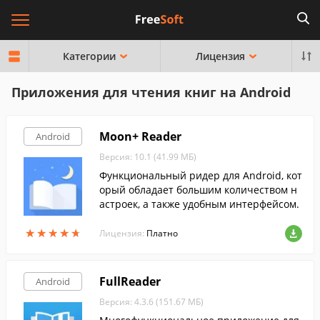
Категории
Лицензия
Приложения для чтения книг на Android
Moon+ Reader
Android
Версия: 10.1 (41.99 МБ)
Функциональный ридер для Android, кот
орый обладает большим количеством н
астроек, а также удобным интерфейсом.
★
★
★
★
★
★
★
★
★
★
Лицензия:
Платно
FullReader
Android
Версия: 4.3.6 (151.67 МБ)