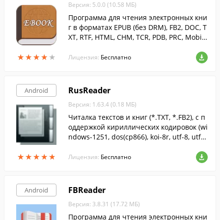
Версия: 5.0.0 (10.58 МБ)
Программа для чтения электронных кни
г в форматах EPUB (без DRM), FB2, DOC, T
XT, RTF, HTML, CHM, TCR, PDB, PRC, Mobi
(без DRM) и PML.
★
★
★
★
★
★
★
★
★
★
Лицензия:
Бесплатно
RusReader
Android
Версия: 1.63.4 (0.18 МБ)
Читалка текстов и книг (*.TXT, *.FB2), с п
оддержкой кириллических кодировок (wi
ndows-1251, dos(cp866), koi-8r, utf-8, utf-1
6).
★
★
★
★
★
★
★
★
★
★
Лицензия:
Бесплатно
FBReader
Android
Версия: 3.8.31 (17.72 МБ)
Программа для чтения электронных кни