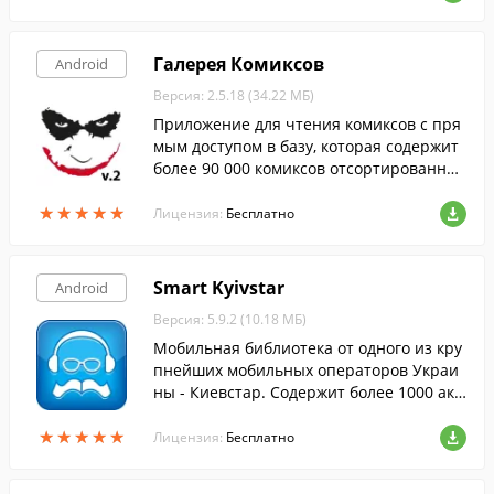
Галерея Комиксов
Android
Версия: 2.5.18 (34.22 МБ)
Приложение для чтения комиксов с пря
мым доступом в базу, которая содержит
более 90 000 комиксов отсортированных
по издательствам и по дате выхода.
★
★
★
★
★
★
★
★
★
★
Лицензия:
Бесплатно
Smart Kyivstar
Android
Версия: 5.9.2 (10.18 МБ)
Мобильная библиотека от одного из кру
пнейших мобильных операторов Украи
ны - Киевстар. Содержит более 1000 акт
уальных книг и аудиокниг.
★
★
★
★
★
★
★
★
★
★
Лицензия:
Бесплатно