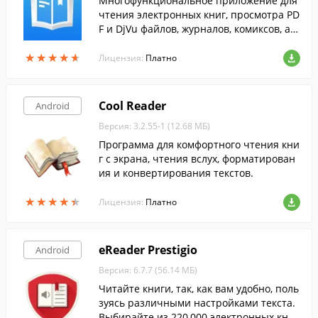
Многофункциональное приложение для
чтения электронных книг, просмотра PD
F и DjVu файлов, журналов, комиксов, а т
акже прослушивания аудиокниг и работ
★
★
★
★
★
★
★
★
★
★
ы с документами.
Лицензия:
Платно
Cool Reader
Android
Версия: 3.2.55-1 (12.68 МБ)
Программа для комфортного чтения кни
г с экрана, чтения вслух, форматирован
ия и конвертирования текстов.
★
★
★
★
★
★
★
★
★
★
Лицензия:
Платно
eReader Prestigio
Android
Версия: 6.7.7 (56.14 МБ)
Читайте книги, так, как вам удобно, поль
зуясь различными настройками текста.
Выбирайте из 220,000 электронных книг