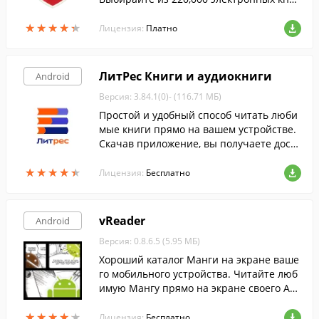
на 20 языках.
★
★
★
★
★
★
★
★
★
★
Лицензия:
Платно
ЛитРес Книги и аудиокниги
Android
Версия: 3.84.1(0)- (116.71 МБ)
Простой и удобный способ читать люби
мые книги прямо на вашем устройстве.
Скачав приложение, вы получаете досту
п к полному каталогу русскоязычных кн
★
★
★
★
★
★
★
★
★
★
иг ЛитРес от горячих новинок до класси
Лицензия:
Бесплатно
ки.
vReader
Android
Версия: 0.8.6.5 (5.95 МБ)
Хороший каталог Манги на экране ваше
го мобильного устройства. Читайте люб
имую Мангу прямо на экране своего An
droid-смартфона или планшета.
★
★
★
★
★
★
★
★
★
★
Лицензия:
Бесплатно