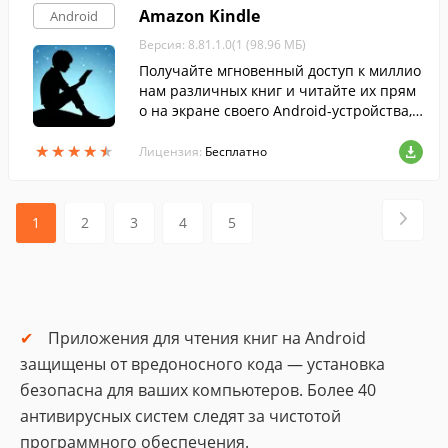
Amazon Kindle
Android
Версия: 8.81.1.0(1 (98.96 МБ)
Получайте мгновенный доступ к миллио
нам различных книг и читайте их прям
о на экране своего Android-устройства,
при помощи этой программы.
★
★
★
★
★
★
★
★
★
★
Лицензия:
Бесплатно
1
2
3
4
5
Приложения для чтения книг на Android
защищены от вредоносного кода — установка
безопасна для ваших компьютеров. Более 40
антивирусных систем следят за чистотой
программного обеспечения.