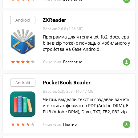
ZXReader
Android
Версия: 2.6.8 (2.26 МБ)
Программа для чтения txt, fb2, docx, epu
b (и в zip тоже) с помощью мобильного у
стройства на базе Android.
★
★
★
★
★
★
★
★
★
★
Лицензия:
Бесплатно
PocketBook Reader
Android
Версия: 5.35.259.r (40.47 МБ)
Читай, выделяй текст и создавай заметк
и в книгах форматов PDF (Adobe DRM), E
PUB (Adobe DRM), DjVu, TXT, FB2, FB2.zip.
★
★
★
★
★
★
★
★
★
★
Лицензия:
Платно