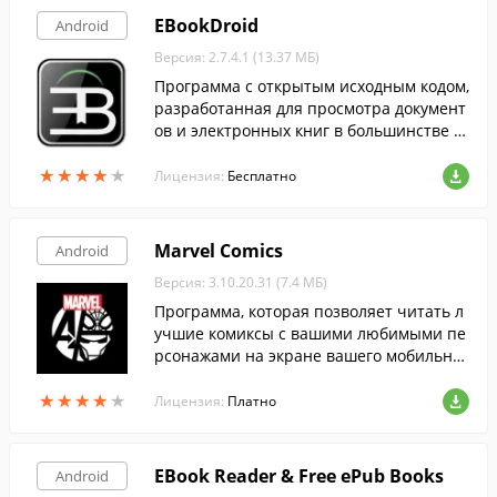
EBookDroid
Android
Версия: 2.7.4.1 (13.37 МБ)
Программа с открытым исходным кодом,
разработанная для просмотра документ
ов и электронных книг в большинстве п
опулярных форматов.
★
★
★
★
★
★
★
★
★
★
Лицензия:
Бесплатно
Marvel Comics
Android
Версия: 3.10.20.31 (7.4 МБ)
Программа, которая позволяет читать л
учшие комиксы с вашими любимыми пе
рсонажами на экране вашего мобильног
о устройства.
★
★
★
★
★
★
★
★
★
★
Лицензия:
Платно
EBook Reader & Free ePub Books
Android