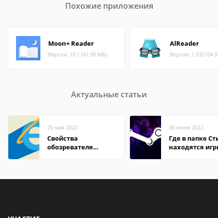
Похожие приложения
Moon+ Reader
AlReader
Версия: 10.1 (41.99 МБ)
Версия: 1.932104 (
Актуальные статьи
20 мая 2022
06 июня 2022
Свойства
Где в папке С
обозревателя
находятся иг
Internet Explorer где
находится