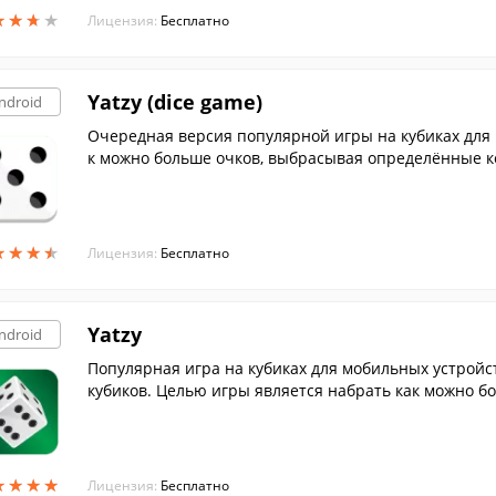
★
★
★
★
★
★
★
★
Лицензия:
Бесплатно
Yatzy (dice game)
ndroid
Очередная версия популярной игры на кубиках для 
к можно больше очков, выбрасывая определённые 
★
★
★
★
★
★
★
★
Лицензия:
Бесплатно
Yatzy
ndroid
Популярная игра на кубиках для мобильных устройст
кубиков. Целью игры является набрать как можно 
нации.
★
★
★
★
★
★
★
★
Лицензия:
Бесплатно