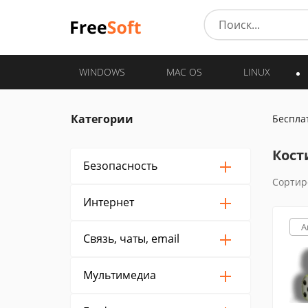
WINDOWS
MAC OS
LINUX
Категории
Беспла
Кост
Безопасность
Сортир
Интернет
A
Связь, чаты, email
Мультимедиа