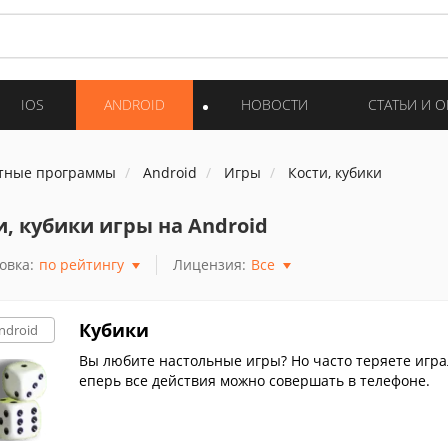
IOS
ANDROID
НОВОСТИ
СТАТЬИ И 
тные программы
Android
Игры
Кости, кубики
и, кубики игры на Android
овка:
по рейтингу
Лицензия:
Все
Кубики
ndroid
Вы любите настольные игры? Но часто теряете игра
еперь все действия можно совершать в телефоне.