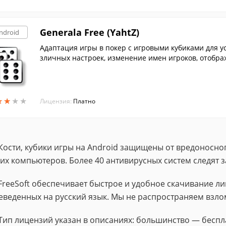
Generala Free (YahtZ)
ndroid
Адаптация игры в покер с игровыми кубиками для у
зличных настроек, изменение имен игроков, отображ
★
★
★
★
★
★
★
★
Лицензия:
Платно
Кости, кубики игры на Android защищены от вредоносног
их компьютеров. Более 40 антивирусных систем следят 
FreeSoft обеспечивает быстрое и удобное скачивание 
еведенных на русский язык. Мы не распространяем взло
Тип лицензий указан в описаниях: большинство — беспл