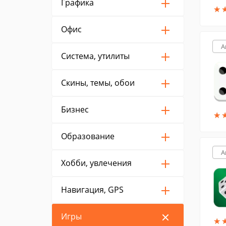
Графика
★
★
Офис
A
Система, утилиты
Скины, темы, обои
Бизнес
★
★
Образование
A
Хобби, увлечения
Навигация, GPS
Игры
★
★