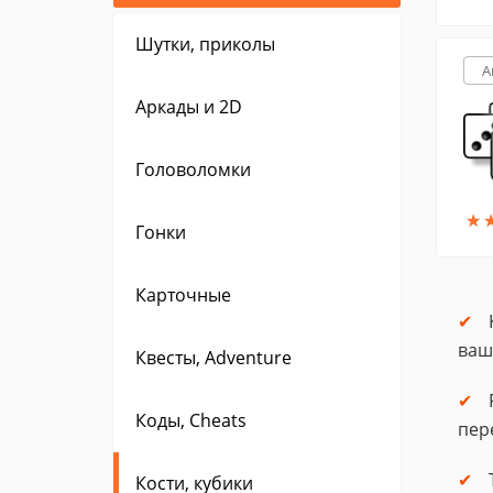
Шутки, приколы
A
Аркады и 2D
Головоломки
★
★
Гонки
Карточные
ваш
Квесты, Adventure
Коды, Cheats
пер
Кости, кубики