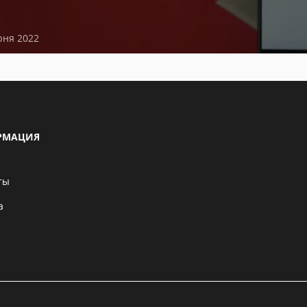
юня 2022
РМАЦИЯ
ты
а