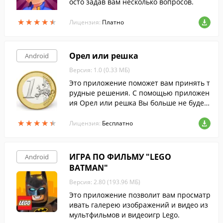
осто задав вам несколько вопросов.
★
★
★
★
★
★
★
★
★
★
Лицензия:
Платно
Орел или решка
Android
Версия: 1.0 (0.33 МБ)
Это приложение поможет вам принять т
рудные решения. С помощью приложен
ия Орел или решка Вы больше не будет
е ломать себе голову,как правильно пос
★
★
★
★
★
★
★
★
★
★
тупить, просто доверьтесь воле случая.
Лицензия:
Бесплатно
ИГРА ПО ФИЛЬМУ "LEGO
Android
BATMAN"
Версия: 2.80 (193.96 МБ)
Это приложение позволит вам просматр
ивать галерею изображений и видео из
мультфильмов и видеоигр Lego.