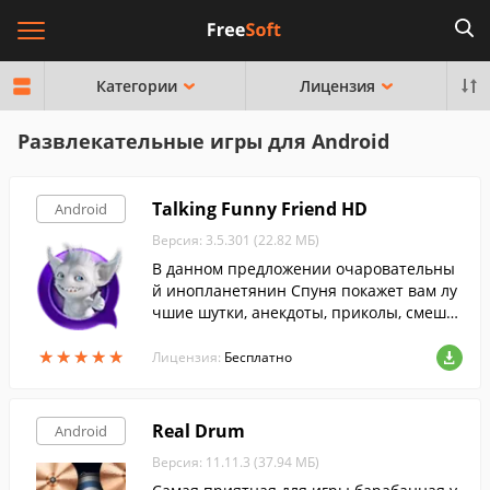
Категории
Лицензия
Развлекательные игры для Android
Talking Funny Friend HD
Android
Версия: 3.5.301 (22.82 МБ)
В данном предложении очаровательны
й инопланетянин Спуня покажет вам лу
чшие шутки, анекдоты, приколы, смешн
ые видео и многое другое.
★
★
★
★
★
★
★
★
★
★
Лицензия:
Бесплатно
Real Drum
Android
Версия: 11.11.3 (37.94 МБ)