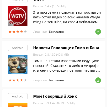
Версия: 1.4.7 (15.58 МБ)
Эта программа позволит вам просматри
вать сотни видео со всех каналов Warga
ming на YouTube, на своем мобильном у
стройстве.
★
★
★
★
★
★
★
★
★
★
Лицензия:
Бесплатно
Новости Говорящих Тома и Бена
Android
Версия: 2.8.4.30 (40.8 МБ)
Том и Бен стали известными ведущими
новостей. Скажите что-либо в микрофо
н, и они по очереди повторят что вы ска
зали.
★
★
★
★
★
★
★
★
★
★
Лицензия:
Бесплатно
Мой Говорящий Хэнк
Android
Версия: 3.9.1.4758 (195.77 МБ)