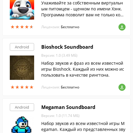
Ухаживайте за собственным виртуальн
ым питомцем - щенком по имени Хэнк.
Программа позволит вам не только кор
мить, поить, выгуливать и лелеять собст
★
★
★
★
★
★
★
★
★
★
венного щенка, но и говорить с ним.
Лицензия:
Бесплатно
Bioshock Soundboard
Android
Версия: 1.0 (3.49 МБ)
Набор звуков и фраз из всем известной
игры Bioshock. Каждый из них можно ис
пользовать в качестве рингтона.
★
★
★
★
★
★
★
★
★
★
Лицензия:
Бесплатно
Megaman Soundboard
Android
Версия: 1.0 (11.74 МБ)
Набор звуков из всем известной игры M
egaman. Каждый из представленных зву