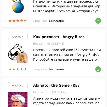
Каталог лучших игр для вечеринок с оп
исаниями. Интересные задания для игр
ы "Крокодил". Бутылочка, которая крути
тся и выдает задания. И все это в одном
★
★
★
★
★
★
★
★
★
★
приложении.
Лицензия:
Бесплатно
Как рисовать: Angry Birds
Android
Версия: 1.06 (3.12 МБ)
Веселый и простой способ научиться ри
совать птиц из серии игр "Angry Birds".
Попробуйте сами или научите вашего р
ебенка.
★
★
★
★
★
★
★
★
★
★
Лицензия:
Бесплатно
Akinator the Genie FREE
Android
Версия: 9.1.9 (91.29 МБ)
Акинатор может читать ваши мысли и у
гадать загаданного вами персонажа, пр