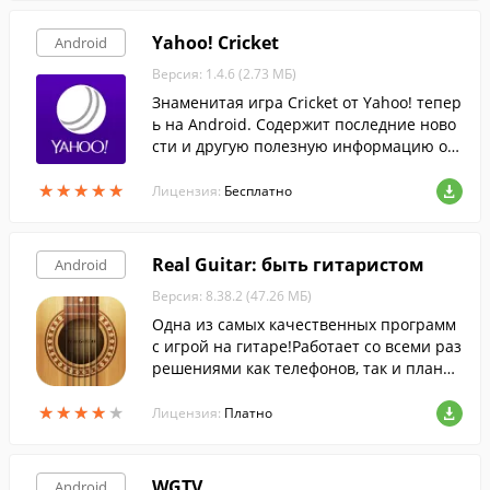
Yahoo! Cricket
Android
Версия: 1.4.6 (2.73 МБ)
Знаменитая игра Cricket от Yahoo! тепер
ь на Android. Содержит последние ново
сти и другую полезную информацию об
игре и распространяется бесплатно.
★
★
★
★
★
★
★
★
★
★
Лицензия:
Бесплатно
Real Guitar: быть гитаристом
Android
Версия: 8.38.2 (47.26 МБ)
Одна из самых качественных программ
с игрой на гитаре!Работает со всеми раз
решениями как телефонов, так и планш
етов.
★
★
★
★
★
★
★
★
★
★
Лицензия:
Платно
WGTV
Android