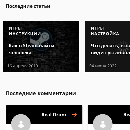
Последние статьи
ИГРЫ
ИГРЫ
ИНСТРУКЦИИ
НАСТРОЙКА
Как в Steam найти
Что делать, есл
человека
видит установ
игру
16 апреля 2019
04 июня 2022
Последние комментарии
Real Drum
Re