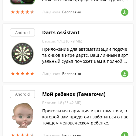
адание на будущее. Шар даст ответы на
★
★
★
★
★
★
★
★
★
★
твои вопросы.
Лицензия:
Бесплатно
Darts Assistant
Android
Версия: 1.1.2 (0.79 МБ)
Приложение для автоматизации подсчё
та очков в игре дартс. Ваш личный вирт
уальный судья поможет Вам в полной м
ере насладится игрой, не отвлекаясь ни
★
★
★
★
★
★
★
★
★
★
на какие мелочи.
Лицензия:
Бесплатно
Мой ребенок (Тамагочи)
Android
Версия: 1.8 (35.42 МБ)
Прикольная вариация игры тамагочи, в
которой вам предстоит заботиться о нас
тоящем человеческом ребенке.
★
★
★
★
★
★
★
★
★
★
Лицензия:
Бесплатно