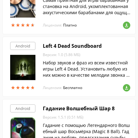
Самая приятная для игры барабанная у
становка на Android, укомплектованная
аккустическими барабанами для ощуще
ния живого звука.
★
★
★
★
★
★
★
★
★
★
Лицензия:
Платно
Left 4 Dead Soundboard
Android
Версия: 1.0 (5.86 МБ)
Набор звуков и фраз из всем известной
игры Left 4 Dead. Установить любую из
них можно в качестве мелодии звонка и
ли прочих уведомлений, всего нескольк
★
★
★
★
★
★
★
★
★
★
ими нажатиями на экран смартфона.
Лицензия:
Бесплатно
Гадание Волшебный Шар 8
Android
Версия: 1.5.1 (0.51 МБ)
Гадание с помощью Легендарного Волш
ебный шар Восьмёрка (Magic 8 Ball). Гад
ание на любовь, предсказание судьбы, г