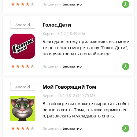
★
★
★
★
★
★
★
★
★
★
Лицензия:
Бесплатно
Голос.Дети
Android
Версия: 3.1.0 (10.49 МБ)
Благодаря этому приложению, вы сможе
те не только смотреть шоу "Голос.Дети",
но и участвовать в онлайн-игре.
★
★
★
★
★
★
★
★
★
★
Лицензия:
Бесплатно
Мой Говорящий Том
Android
Версия: 26.1.9.812 (159.75 МБ)
В этой игре вы сможете вырастить собст
венного кота - Тома, а также кормить ег
о, развлекать и укладывать спать.
★
★
★
★
★
★
★
★
★
★
Лицензия:
Бесплатно