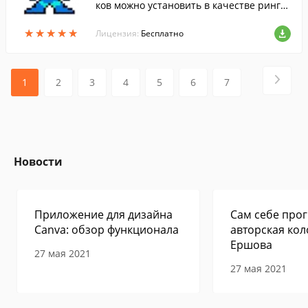
ков можно установить в качестве рингто
на или сигнала прочих уведомлений.
★
★
★
★
★
★
★
★
★
★
Лицензия:
Бесплатно
1
2
3
4
5
6
7
Новости
Приложение для дизайна
Сам себе прог
Canva: обзор функционала
авторская кол
Ершова
27 мая 2021
27 мая 2021