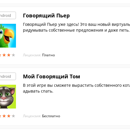
Говорящий Пьер
ndroid
Говорящий Пьер уже здесь! Это ваш новый виртуальн
ридумывать собственные предложения и даже петь.
★
★
★
★
★
★
★
★
Лицензия:
Платно
Мой Говорящий Том
ndroid
В этой игре вы сможете вырастить собственного кота 
адывать спать.
★
★
★
★
★
★
★
★
Лицензия:
Бесплатно