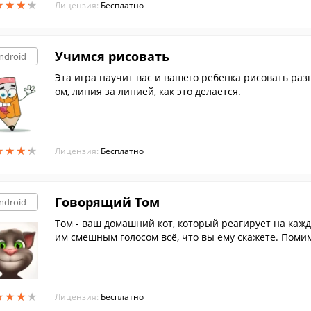
★
★
★
★
★
★
★
★
Лицензия:
Бесплатно
Учимся рисовать
ndroid
Эта игра научит вас и вашего ребенка рисовать ра
ом, линия за линией, как это делается.
★
★
★
★
★
★
★
★
Лицензия:
Бесплатно
Говорящий Том
ndroid
Том - ваш домашний кот, который реагирует на кажд
им смешным голосом всё, что вы ему скажете. Помим
ргать за хвост.
★
★
★
★
★
★
★
★
Лицензия:
Бесплатно