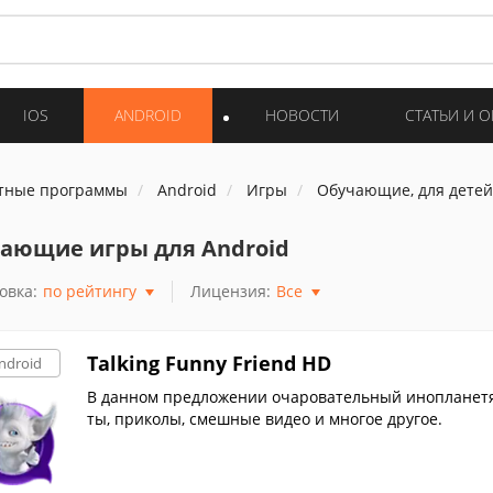
IOS
ANDROID
НОВОСТИ
СТАТЬИ И 
тные программы
Android
Игры
Обучающие, для детей
ающие игры для Android
овка:
по рейтингу
Лицензия:
Все
Talking Funny Friend HD
ndroid
В данном предложении очаровательный инопланетя
ты, приколы, смешные видео и многое другое.