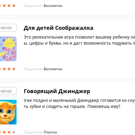
★
★
★
★
★
★
★
★
Лицензия:
Бесплатно
Для детей Соображалка
ndroid
Это увлекательная игра позволит вашему ребенку н
ы, цифры и буквы, но и даст возможность подумать 
★
★
★
★
★
★
★
★
Лицензия:
Бесплатно
Говорящий Джинджер
ndroid
Уже поздно и маленький Джинджер готовится ко сну
ть зубки и сходить на горшок. Поможешь ему?
★
★
★
★
★
★
★
★
Лицензия:
Платно