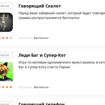
Говорящий Скелет
ndroid
Перед вами забавный скелет, который будет повтор
грамма распространяется бесплатно.
★
★
★
★
★
★
★
★
Лицензия:
Бесплатно
Леди Баг и Супер-Кот
ndroid
Игра по мотивам одноимённого мультсериала, в ко
Баг и Супер-Коту спасти Париж.
★
★
★
★
★
★
★
★
Лицензия:
Бесплатно
Говорящий телефон
ndroid