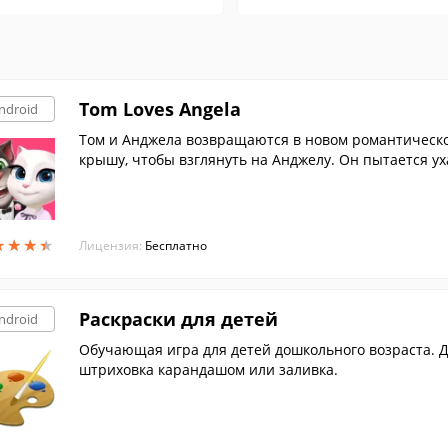
Tom Loves Angela
ndroid
Том и Анджела возвращаются в новом романтическом приложении. Говор
крышу, чтобы взглянуть на Анджелу. Он пытается ух
а, распевает песенку, разговаривает с ней и дарит 
★
★
★
★
★
★
★
★
Лицензия:
Бесплатно
Раскраски для детей
ndroid
Обучающая игра для детей дошкольного возраста. Д
штриховка карандашом или заливка.