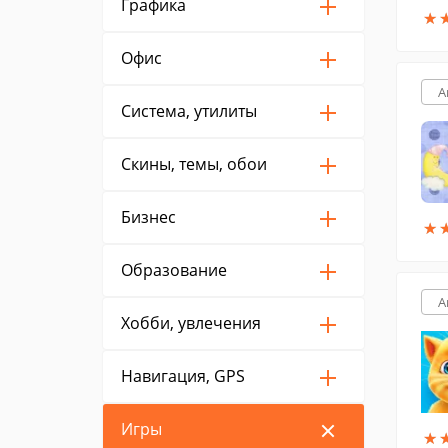
Графика
★
★
Офис
A
Система, утилиты
Скины, темы, обои
Бизнес
★
★
Образование
A
Хобби, увлечения
Навигация, GPS
Игры
★
★