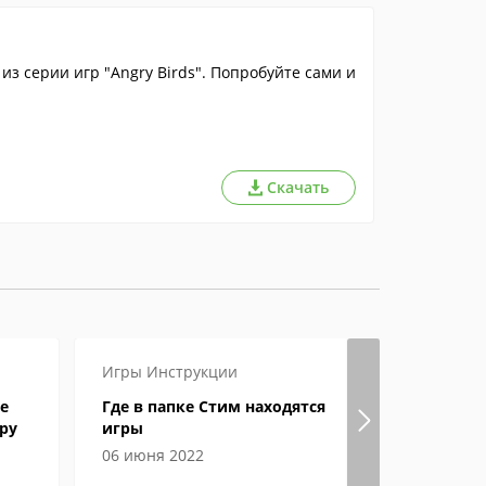
из серии игр "Angry Birds". Попробуйте сами и
Скачать
Игры
Инструкции
Игры
Инст
е
Где в папке Стим находятся
Как в Ste
ру
игры
и ник?
06 июня 2022
29 апреля