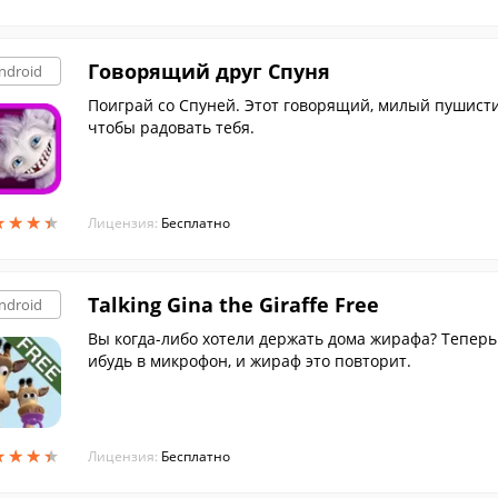
Говорящий друг Спуня
ndroid
Поиграй со Спуней. Этот говорящий, милый пушисти
чтобы радовать тебя.
★
★
★
★
★
★
★
★
Лицензия:
Бесплатно
Talking Gina the Giraffe Free
ndroid
Вы когда-либо хотели держать дома жирафа? Теперь 
ибудь в микрофон, и жираф это повторит.
★
★
★
★
★
★
★
★
Лицензия:
Бесплатно