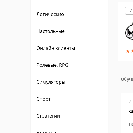
A
Логические
Настольные
Онлайн клиенты
★
★
Ролевые, RPG
Обуча
Симуляторы
Спорт
Игры
Инструкции
И
м находятся
Как в Steam сменить логин
Ка
Стратегии
и ник?
29 апреля 2019
16
Утилиты