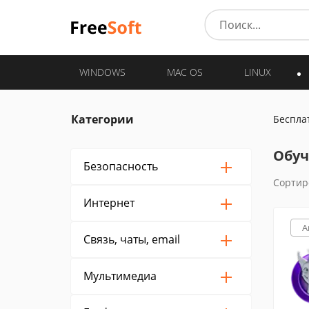
WINDOWS
MAC OS
LINUX
Категории
Беспла
Обуч
Безопасность
Сортир
Интернет
A
Связь, чаты, email
Мультимедиа