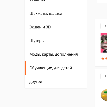
Шахматы, шашки
A
Экшен и 3D
Шутеры
Моды, карты, дополнения
★
★
Обучающие, для детей
A
другое