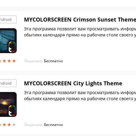
MYCOLORSCREEN Crimson Sunset Them
ndroid
Эта программа позволит вам просматривать информа
обытиях календаря прямо на рабочем столе своего 
ровым оформлением и красивыми обоями.
★
★
★
★
★
★
★
★
Лицензия:
Бесплатно
MYCOLORSCREEN City Lights Theme
ndroid
Эта программа позволит вам просматривать информа
обытиях календаря прямо на рабочем столе своего у
★
★
★
★
★
★
★
★
Лицензия:
Бесплатно