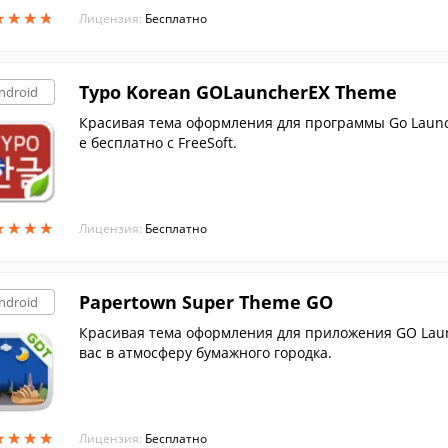
★
★
★
★
★
★
★
★
Лицензия:
Бесплатно
Typo Korean GOLauncherEX Theme
ndroid
Красивая тема оформления для программы Go Launc
е бесплатно с FreeSoft.
★
★
★
★
★
★
★
★
Лицензия:
Бесплатно
Papertown Super Theme GO
ndroid
Красивая тема оформления для приложения GO Launc
вас в атмосферу бумажного городка.
★
★
★
★
★
★
★
★
Лицензия:
Бесплатно