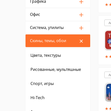
Графика
★
★
Офис
A
Система, утилиты
Скины, темы, обои
Цвета, текстуры
★
★
Рисованные, мультяшные
A
Спорт, игры
Hi-Tech
★
★