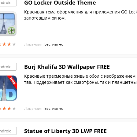
GO Locker Outside Theme
ndroid
Красивая тема оформления для приложения GO Lock
запотевшим окном.
★
★
★
★
★
★
★
★
Лицензия:
Бесплатно
Burj Khalifa 3D Wallpaper FREE
ndroid
Красивые трехмерные живые обои с изображением 
тва. Поддерживает как смартфоны, так и планшетны
на.
★
★
★
★
★
★
★
★
Лицензия:
Бесплатно
Statue of Liberty 3D LWP FREE
ndroid