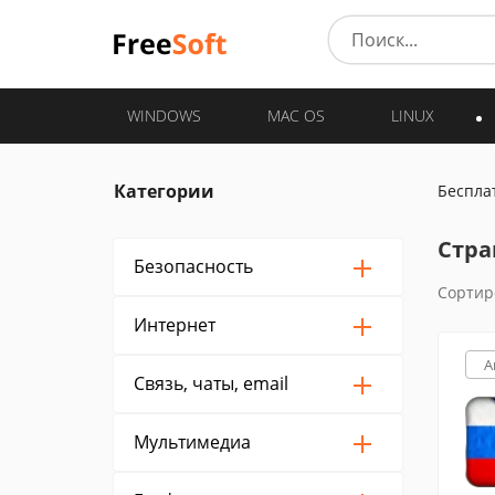
WINDOWS
MAC OS
LINUX
Категории
Беспла
Стра
Безопасность
Сортир
Интернет
A
Связь, чаты, email
Мультимедиа