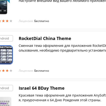
Настройте внешний вид вашего любимого приложени
его звонка.
★
★
★
★
★
★
★
★
Лицензия:
Бесплатно
RocketDial China Theme
ndroid
Сменная тема оформления для приложения RocketDia
ользования, необходимо предварительно установить 
★
★
★
★
★
★
★
★
Лицензия:
Бесплатно
Israel 64 BDay Theme
ndroid
Красивая тема оформления для приложения AnySoft
я, приуроченная к 64 Дню Рождения этой страны.