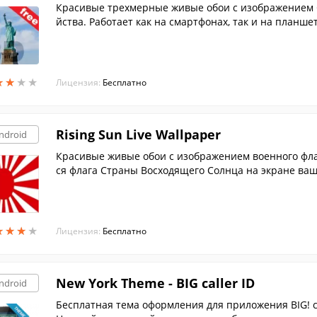
Красивые трехмерные живые обои с изображением С
йства. Работает как на смартфонах, так и на планшет
★
★
★
★
★
★
★
★
Лицензия:
Бесплатно
Rising Sun Live Wallpaper
ndroid
Красивые живые обои с изображением военного фл
ся флага Страны Восходящего Солнца на экране ваш
★
★
★
★
★
★
★
★
Лицензия:
Бесплатно
New York Theme - BIG caller ID
ndroid
Бесплатная тема оформления для приложения BIG! ca