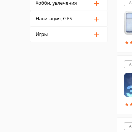
Хобби, увлечения
A
Навигация, GPS
Игры
★
★
A
★
★
A