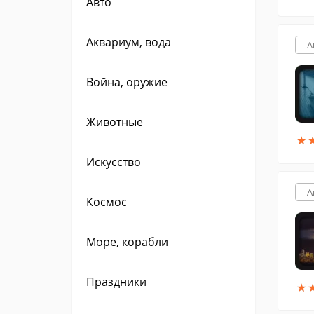
Авто
Аквариум, вода
A
Война, оружие
Животные
★
★
Искусство
A
Космос
Море, корабли
Праздники
★
★