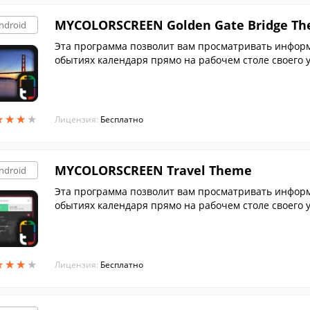
MYCOLORSCREEN Golden Gate Bridge T
ndroid
Эта программа позволит вам просматривать информа
обытиях календаря прямо на рабочем столе своего 
оями с изображением моста Голден Гейт.
★
★
★
★
★
★
★
★
Лицензия:
Бесплатно
MYCOLORSCREEN Travel Theme
ndroid
Эта программа позволит вам просматривать информа
обытиях календаря прямо на рабочем столе своего 
оями с картой мира.
★
★
★
★
★
★
★
★
Лицензия:
Бесплатно