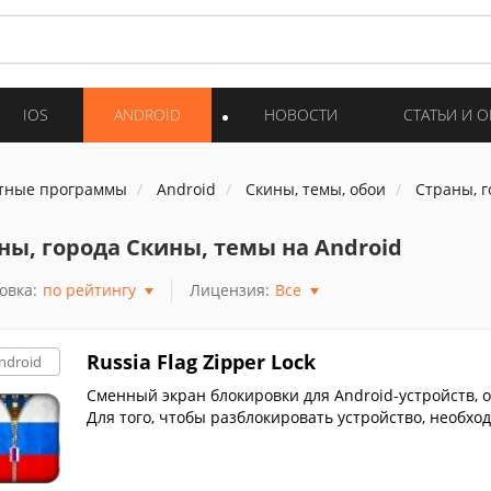
IOS
ANDROID
НОВОСТИ
СТАТЬИ И 
тные программы
Android
Скины, темы, обои
Страны, г
ны, города Скины, темы на Android
овка:
по рейтингу
Лицензия:
Все
Russia Flag Zipper Lock
ndroid
Сменный экран блокировки для Android-устройств, 
Для того, чтобы разблокировать устройство, необхо
по ней пальцем вниз.