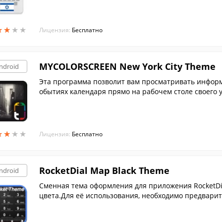
★
★
★
★
★
★
★
★
Лицензия:
Бесплатно
MYCOLORSCREEN New York City Theme
ndroid
Эта программа позволит вам просматривать информа
обытиях календаря прямо на рабочем столе своего у
★
★
★
★
★
★
★
★
Лицензия:
Бесплатно
RocketDial Map Black Theme
ndroid
Сменная тема оформления для приложения RocketDi
цвета.Для её использования, необходимо предварите