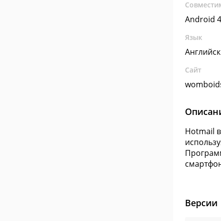
Совмести
Android 4
Язык
Английс
Сайт
womboid
Описан
Hotmail 
использу
Программ
смартфон
Версии