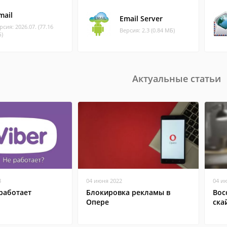
mail
Email Server
рсия: 2026.07. (77.16
Версия: 2.3 (0.84 МБ)
)
Актуальные статьи
8
04 июня 2022
04 и
работает
Блокировка рекламы в
Вос
Опере
ска