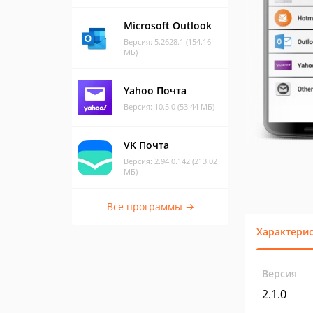
Microsoft Outlook
Версия: 5.2628.1 (154.16
МБ)
Yahoo Почта
Версия: 10.5.0 (53.44 МБ)
VK Почта
Версия: 2.94.0.142 (213.02
МБ)
Все программы →
Характери
Версия
2.1.0