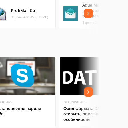
Aqua Mail -
ProfiMail Go
почтовая
программа
Версия: 4.31.05 (3.78 МБ)
Версия: 2.6.0 (73.99 МБ)
юня 2022
30 января 2019
становление пароля
Файл формата DAT: чем
йп
открыть, описание,
особенности