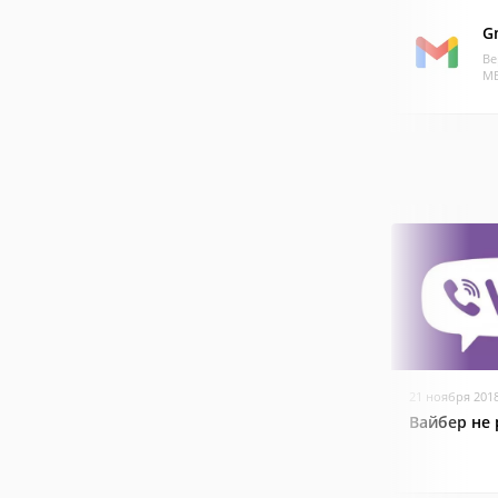
G
Ве
МБ
21 ноября 201
Вайбер не 