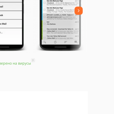
?
верено на вирусы