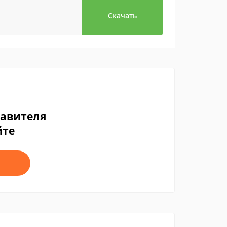
Скачать
тавителя
йте