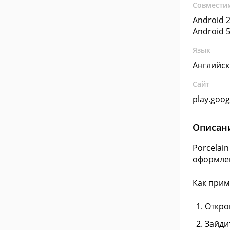
Совмести
Android 2
Android 5
Язык
Английс
Сайт
play.goo
Описан
Porcelai
оформлен
Как прим
Откро
Зайдит