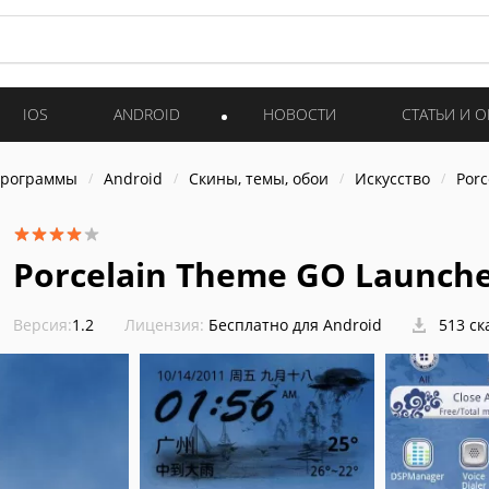
IOS
ANDROID
НОВОСТИ
СТАТЬИ И 
программы
Android
Скины, темы, обои
Искусство
Porc
Porcelain Theme GO Launche
Версия:
1.2
Лицензия:
Бесплатно для Android
513 ск