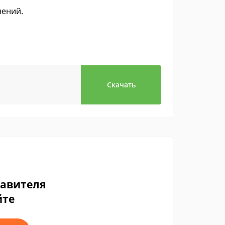
нений.
Скачать
тавителя
йте