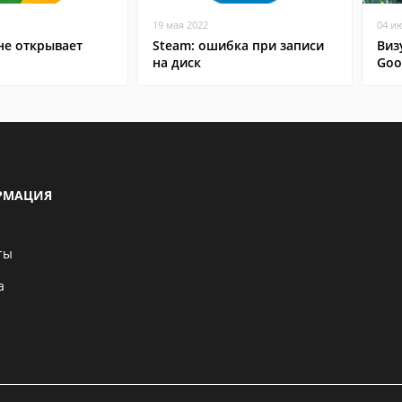
19 мая 2022
04 и
не открывает
Steam: ошибка при записи
Виз
на диск
Goo
РМАЦИЯ
ты
а