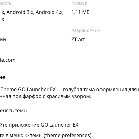
мость
Размер
.x, Android 3.x, Android 4.x,
1.11 МБ
.x
Разработчик
кий
ZT.art
gle.com
ие
n Theme GO Launcher EX — голубая тема оформления для
ная под фарфор с красивым узором.
енять темы:
йте приложение GO Launcher EX.
е в меню -> темы (theme preferences).