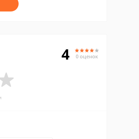
4
0 оценок
и