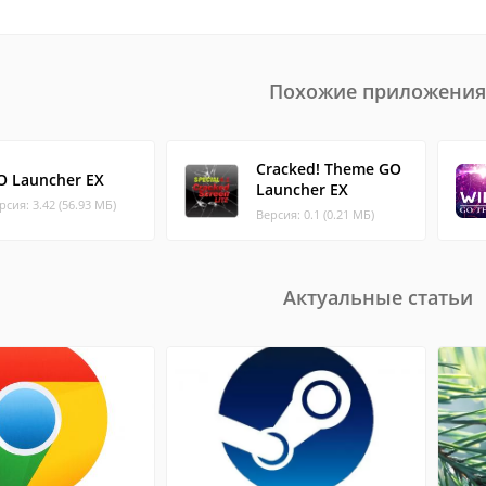
Похожие приложения
Cracked! Theme GO
O Launcher EX
Launcher EX
рсия: 3.42 (56.93 МБ)
Версия: 0.1 (0.21 МБ)
Актуальные статьи