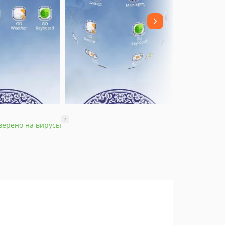
?
верено на вирусы