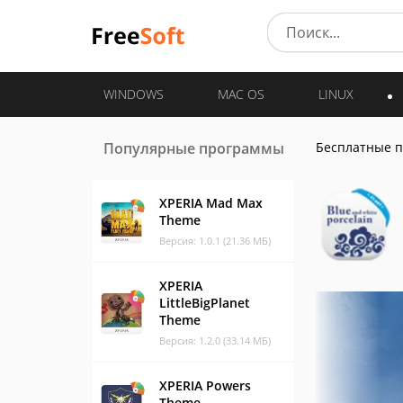
WINDOWS
MAC OS
LINUX
Популярные программы
Бесплатные 
XPERIA Mad Max
Theme
Версия: 1.0.1 (21.36 МБ)
XPERIA
LittleBigPlanet
Theme
Версия: 1.2.0 (33.14 МБ)
XPERIA Powers
Theme