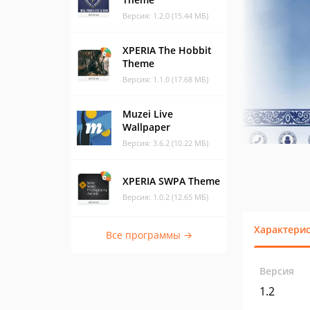
Версия: 1.2.0 (15.44 МБ)
XPERIA The Hobbit
Theme
Версия: 1.1.0 (17.68 МБ)
Muzei Live
Wallpaper
Версия: 3.6.2 (10.22 МБ)
XPERIA SWPA Theme
Версия: 1.0.2 (12.65 МБ)
Характери
Все программы →
Версия
1.2